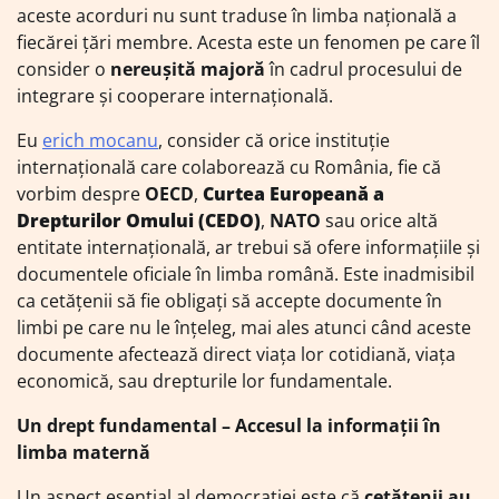
aceste acorduri nu sunt traduse în limba națională a
fiecărei țări membre. Acesta este un fenomen pe care îl
consider o
nereușită majoră
în cadrul procesului de
integrare și cooperare internațională.
Eu
erich mocanu
, consider că orice instituție
internațională care colaborează cu România, fie că
vorbim despre
OECD
,
Curtea Europeană a
Drepturilor Omului (CEDO)
,
NATO
sau orice altă
entitate internațională, ar trebui să ofere informațiile și
documentele oficiale în limba română. Este inadmisibil
ca cetățenii să fie obligați să accepte documente în
limbi pe care nu le înțeleg, mai ales atunci când aceste
documente afectează direct viața lor cotidiană, viața
economică, sau drepturile lor fundamentale.
Un drept fundamental – Accesul la informații în
limba maternă
Un aspect esențial al democrației este că
cetățenii au