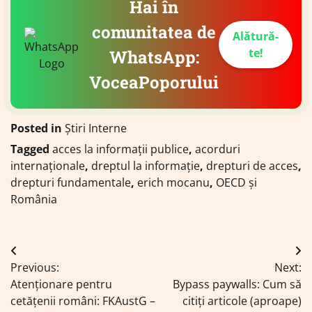
Hai în
comunitatea de
Alătură-
te!
WhatsApp:
VoceaPoporului
Posted in
Știri Interne
Tagged
acces la informații publice
,
acorduri
internaționale
,
dreptul la informație
,
drepturi de acces
,
drepturi fundamentale
,
erich mocanu
,
OECD și
România
Navigare
Previous:
Next:
în
Atenționare pentru
Bypass paywalls: Cum să
articole
cetățenii români: FKAustG –
citiți articole (aproape)