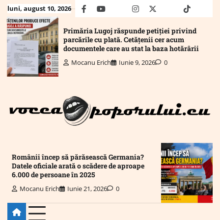
Skip
luni, august 10, 2026
facebook
youtube
Mail
instagram
twitter
truth
tiktok
wha
to
content
Primăria Lugoj răspunde petiției privind
parcările cu plată. Cetățenii cer acum
documentele care au stat la baza hotărârii
Mocanu Erich
Iunie 9, 2026
0
Românii încep să părăsească Germania?
Datele oficiale arată o scădere de aproape
6.000 de persoane în 2025
Mocanu Erich
Iunie 21, 2026
0