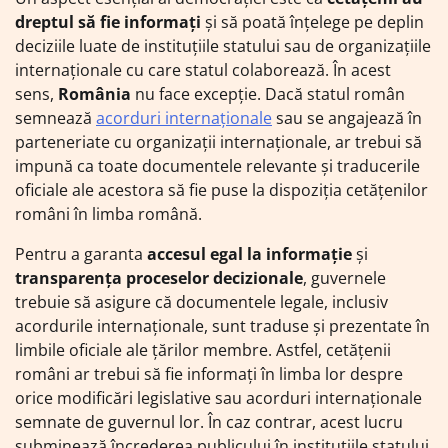
dreptul să fie informați
și să poată înțelege pe deplin
deciziile luate de instituțiile statului sau de organizațiile
internaționale cu care statul colaborează. În acest
sens,
România
nu face excepție. Dacă statul român
semnează
acorduri internaționale
sau se angajează în
parteneriate cu organizații internaționale, ar trebui să
impună ca toate documentele relevante și traducerile
oficiale ale acestora să fie puse la dispoziția cetățenilor
români în limba română.
Pentru a garanta
accesul egal la informație
și
transparența proceselor decizionale
, guvernele
trebuie să asigure că documentele legale, inclusiv
acordurile internaționale, sunt traduse și prezentate în
limbile oficiale ale țărilor membre. Astfel, cetățenii
români ar trebui să fie informați în limba lor despre
orice modificări legislative sau acorduri internaționale
semnate de guvernul lor. În caz contrar, acest lucru
subminează încrederea publicului în instituțiile statului