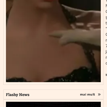
ș
Flashy News
mai mult