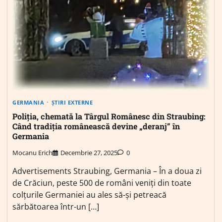
GERMANIA
ȘTIRI EXTERNE
Poliția, chemată la Târgul Românesc din Straubing:
Când tradiția românească devine „deranj” în
Germania
Mocanu Erich
Decembrie 27, 2025
0
Advertisements Straubing, Germania – În a doua zi
de Crăciun, peste 500 de români veniți din toate
colțurile Germaniei au ales să-și petreacă
sărbătoarea într-un […]