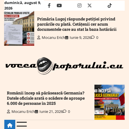
Skip
duminică, august 9,
facebook
youtube
Mail
instagram
twitter
truth
tiktok
wha
2026
to
content
Primăria Lugoj răspunde petiției privind
parcările cu plată. Cetățenii cer acum
documentele care au stat la baza hotărârii
Mocanu Erich
Iunie 9, 2026
0
Românii încep să părăsească Germania?
Datele oficiale arată o scădere de aproape
6.000 de persoane în 2025
Mocanu Erich
Iunie 21, 2026
0