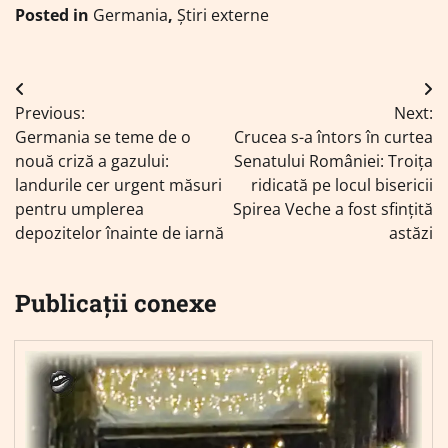
Posted in
Germania
,
Știri externe
Navigare
Previous:
Next:
în
Germania se teme de o
Crucea s-a întors în curtea
articole
nouă criză a gazului:
Senatului României: Troița
landurile cer urgent măsuri
ridicată pe locul bisericii
pentru umplerea
Spirea Veche a fost sfințită
depozitelor înainte de iarnă
astăzi
Publicații conexe