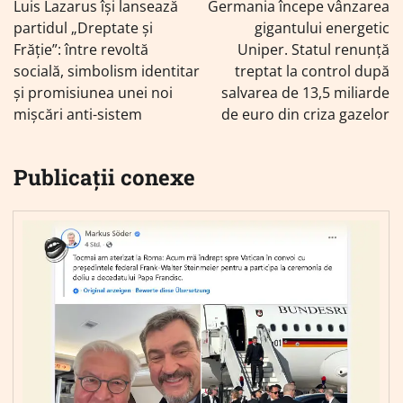
în
Luis Lazarus își lansează
Germania începe vânzarea
articole
partidul „Dreptate și
gigantului energetic
Frăție”: între revoltă
Uniper. Statul renunță
socială, simbolism identitar
treptat la control după
și promisiunea unei noi
salvarea de 13,5 miliarde
mișcări anti-sistem
de euro din criza gazelor
Publicații conexe