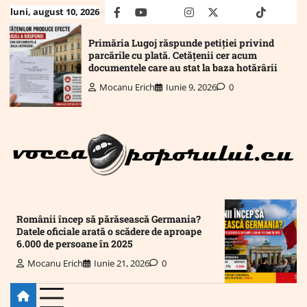
Skip
luni, august 10, 2026
facebook
youtube
Mail
instagram
twitter
truth
tiktok
wha
to
content
Primăria Lugoj răspunde petiției privind
parcările cu plată. Cetățenii cer acum
documentele care au stat la baza hotărârii
Mocanu Erich
Iunie 9, 2026
0
Românii încep să părăsească Germania?
Datele oficiale arată o scădere de aproape
6.000 de persoane în 2025
Mocanu Erich
Iunie 21, 2026
0