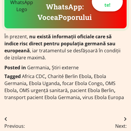
te!
WhatsApp:
VoceaPoporului
În prezent,
nu există informații oficiale care să
indice risc direct pentru populația germană sau
europeană
, iar tratamentul se desfășoară în condiții
de izolare maximă.
Posted in
Germania
,
Știri externe
Tagged
Africa CDC
,
Charité Berlin Ebola
,
Ebola
Germania
,
Ebola Uganda
,
focar Ebola Congo
,
OMS
Ebola
,
OMS urgență sanitară
,
pacient Ebola Berlin
,
transport pacient Ebola Germania
,
virus Ebola Europa
Navigare
Previous:
Next: