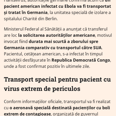
Hantavirus, autoritățile germane confirmă acum că
un
pacient american infectat cu Ebola va fi transportat
și tratat în Germania
, la unitatea specială de izolare a
spitalului Charité din Berlin.
Ministerul Federal al Sănătății a anunțat că transferul
are loc
la solicitarea autorităților americane
, motivul
invocat fiind
durata mai scurtă a zborului spre
Germania comparativ cu transportul către SUA
.
Pacientul, cetățean american, s-a infectat în timpul
activității desfășurate în
Republica Democrată Congo
,
unde a fost confirmat pozitiv în ultimele zile.
Transport special pentru pacient cu
virus extrem de periculos
Conform informațiilor oficiale, transportul va fi realizat
cu
o aeronavă specială destinată pacienților cu boli
extrem de contagioase
, organizată de guvernul