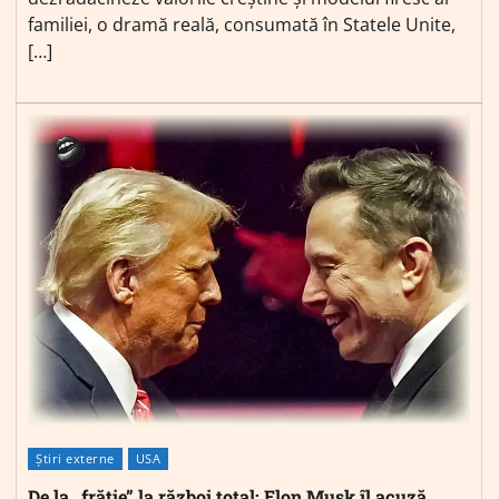
familiei, o dramă reală, consumată în Statele Unite,
[…]
Știri externe
USA
De la „frăție” la război total: Elon Musk îl acuză