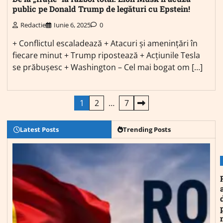
public pe Donald Trump de legături cu Epstein!
Redactie
Iunie 6, 2025
0
+ Conflictul escaladează + Atacuri și amenințări în
fiecare minut + Trump ripostează + Acțiunile Tesla
se prăbușesc + Washington – Cel mai bogat om […]
Paginație
1
2
…
7
articole
Latest Posts
Trending Posts