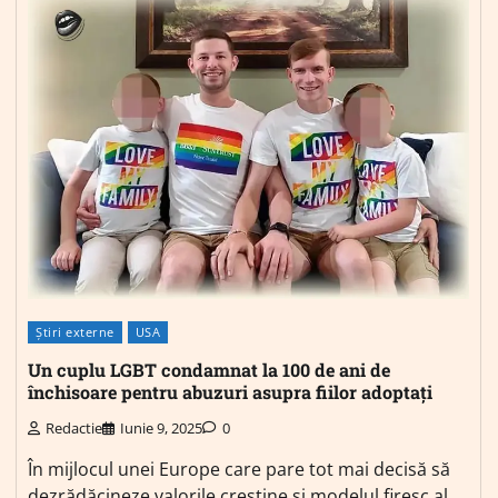
Știri externe
USA
Un cuplu LGBT condamnat la 100 de ani de
închisoare pentru abuzuri asupra fiilor adoptați
Redactie
Iunie 9, 2025
0
În mijlocul unei Europe care pare tot mai decisă să
dezrădăcineze valorile creștine și modelul firesc al