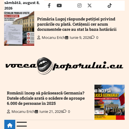
Skip
sâmbătă, august 8,
facebook
youtube
Mail
instagram
twitter
truth
tiktok
wha
2026
to
content
Primăria Lugoj răspunde petiției privind
parcările cu plată. Cetățenii cer acum
documentele care au stat la baza hotărârii
Mocanu Erich
Iunie 9, 2026
0
Românii încep să părăsească Germania?
Datele oficiale arată o scădere de aproape
6.000 de persoane în 2025
Mocanu Erich
Iunie 21, 2026
0