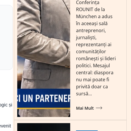
Conferința
ROUNIT de la
München a adus
în aceeași sală
antreprenori,
jurnaliști,
reprezentanți ai
comunităților
românești și lideri
politici. Mesajul
central: diaspora
nu mai poate fi
privită doar ca
sursă…
ogic și
Mai Mult
evenit