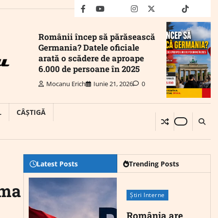
facebook
youtube
Mail
instagram
twitter
truth
tiktok
wha
Românii încep să părăsească
Germania? Datele oficiale
arată o scădere de aproape
6.000 de persoane în 2025
Mocanu Erich
Iunie 21, 2026
0
L
CÂȘTIGĂ
Latest Posts
Trending Posts
oma
Știri Interne
România are