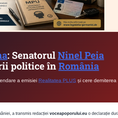
na
: Senatorul
Ninel Peia
i politice în
România
pendare a emisiei
Realitatea PLUS
și cere demiterea
âniei, a transmis redacției
voceapoporului.eu
o declarație dur