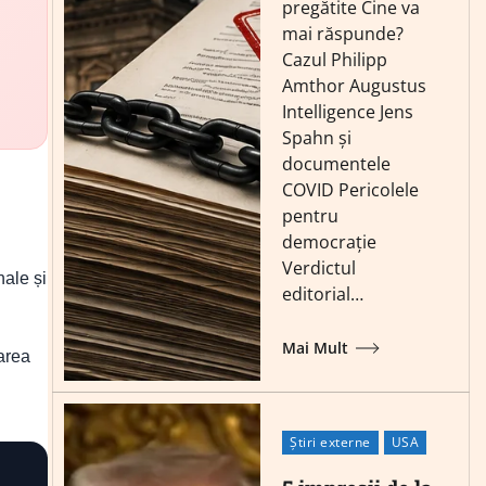
pregătite Cine va
mai răspunde?
Cazul Philipp
Amthor Augustus
Intelligence Jens
Spahn și
documentele
COVID Pericolele
pentru
democrație
Verdictul
nale și
editorial…
Mai Mult
larea
Știri externe
USA