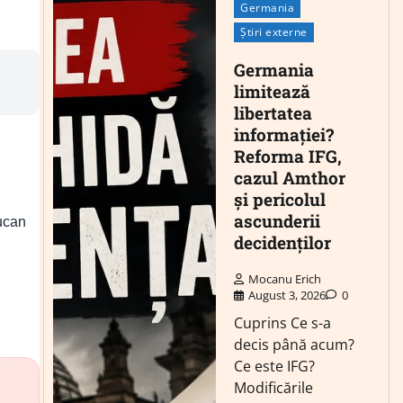
Germania
Știri externe
Germania
limitează
libertatea
informației?
Reforma IFG,
cazul Amthor
și pericolul
ascunderii
Jucan
decidenților
Mocanu Erich
August 3, 2026
0
Cuprins Ce s-a
decis până acum?
Ce este IFG?
Modificările