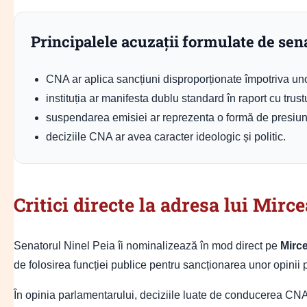
Principalele acuzații formulate de sen
CNA ar aplica sancțiuni disproporționate împotriva uno
instituția ar manifesta dublu standard în raport cu trust
suspendarea emisiei ar reprezenta o formă de presiune 
deciziile CNA ar avea caracter ideologic și politic.
Critici directe la adresa lui Mir
Senatorul Ninel Peia îi nominalizează în mod direct pe
Mirc
de folosirea funcției publice pentru sancționarea unor opinii 
În opinia parlamentarului, deciziile luate de conducerea CNA n