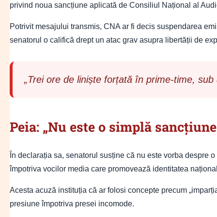
privind noua sancțiune aplicată de Consiliul Național al Audi
Potrivit mesajului transmis, CNA ar fi decis suspendarea emis
senatorul o califică drept un atac grav asupra libertății de ex
„Trei ore de liniște forțată în prime-time, su
Peia: „Nu este o simplă sancțiun
În declarația sa, senatorul susține că nu este vorba despre o
împotriva vocilor media care promovează identitatea național
Acesta acuză instituția că ar folosi concepte precum „imparția
presiune împotriva presei incomode.