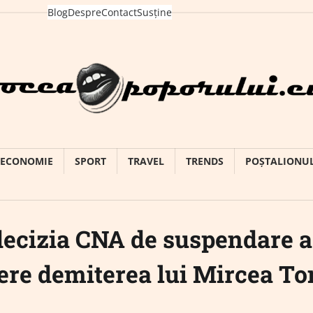
Blog
Despre
Contact
Susține
ECONOMIE
SPORT
TRAVEL
TRENDS
POȘTALIONU
decizia CNA de suspendare a
 cere demiterea lui Mircea T