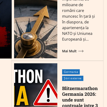
milioane de
români care
muncesc în țară și
în diaspora, de
apartenența la
NATO și Uniunea
Europeană și…
Mai Mult
Germania
Știri externe
Blitzermarathon
Germania 2026:
unde sunt
controale între 3