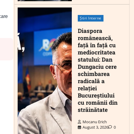
care
Știri Interne
Diaspora
românească,
față în față cu
mediocritatea
statului: Dan
Dungaciu cere
schimbarea
radicală a
relației
Bucureștiului
cu românii din
străinătate
Mocanu Erich
August 3, 2026
0