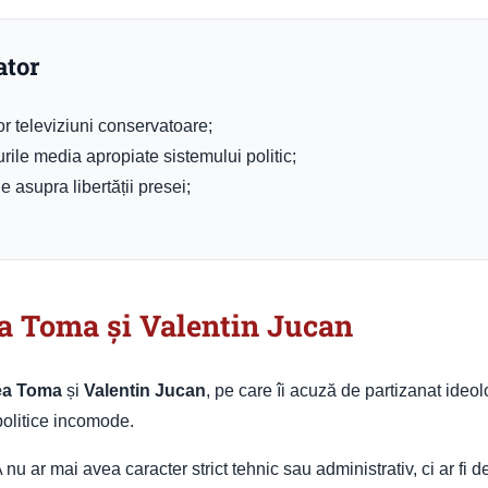
ator
r televiziuni conservatoare;
urile media apropiate sistemului politic;
asupra libertății presei;
cea Toma și Valentin Jucan
ea Toma
și
Valentin Jucan
, pe care îi acuză de partizanat ideol
politice incomode.
u ar mai avea caracter strict tehnic sau administrativ, ci ar fi d