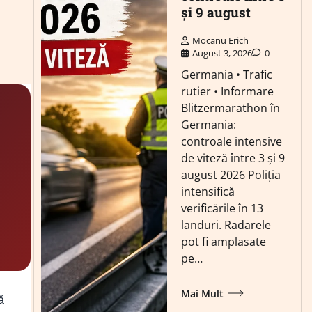
și 9 august
Mocanu Erich
August 3, 2026
0
Germania • Trafic
rutier • Informare
Blitzermarathon în
Germania:
controale intensive
de viteză între 3 și 9
august 2026 Poliția
intensifică
verificările în 13
landuri. Radarele
pot fi amplasate
pe…
Mai Mult
ă