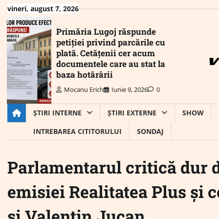
Skip
vineri, august 7, 2026
to
content
Primăria Lugoj răspunde
petiției privind parcările cu
plată. Cetățenii cer acum
documentele care au stat la
baza hotărârii
Mocanu Erich
Iunie 9, 2026
0
ȘTIRI INTERNE
ȘTIRI EXTERNE
SHOW
INTREBAREA CITITORULUI
SONDAJ
Parlamentarul critică dur 
emisiei Realitatea Plus și
și Valentin Jucan.