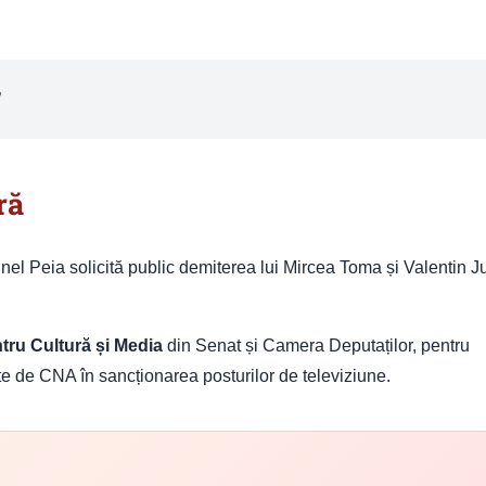
”
ră
inel Peia solicită public demiterea lui Mircea Toma și Valentin 
tru Cultură și Media
din Senat și Camera Deputaților, pentru
te de CNA în sancționarea posturilor de televiziune.