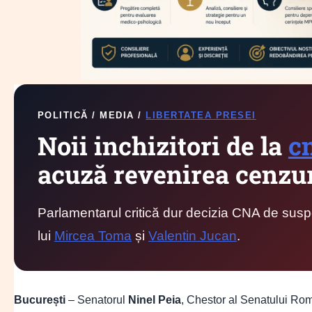
POLITICĂ / MEDIA /
LIBERTATEA PRESEI
Noii inchizitori de la
c
acuză revenirea cenzuri
Parlamentarul critică dur decizia CNA de sus
lui
Mircea Toma
și
Valentin Jucan
.
București
– Senatorul
Ninel Peia
, Chestor al Senatului Rom