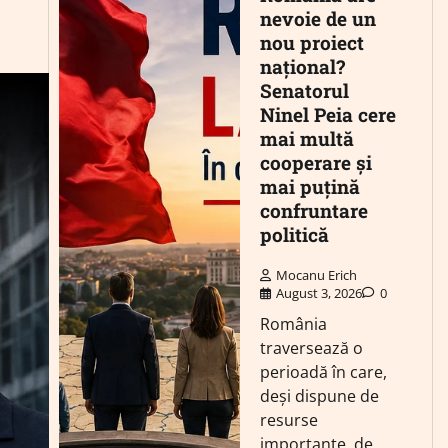
nevoie de un
nou proiect
național?
Senatorul
Ninel Peia cere
mai multă
cooperare și
mai puțină
confruntare
politică
Mocanu Erich
August 3, 2026
0
România
traversează o
perioadă în care,
deși dispune de
resurse
importante, de