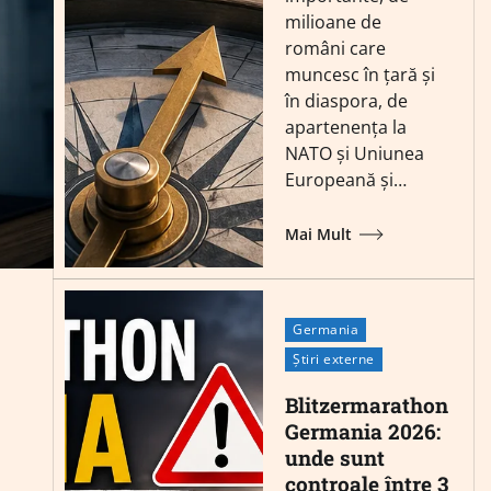
milioane de
români care
muncesc în țară și
în diaspora, de
apartenența la
NATO și Uniunea
Europeană și…
Mai Mult
Germania
Știri externe
Blitzermarathon
Germania 2026:
unde sunt
controale între 3