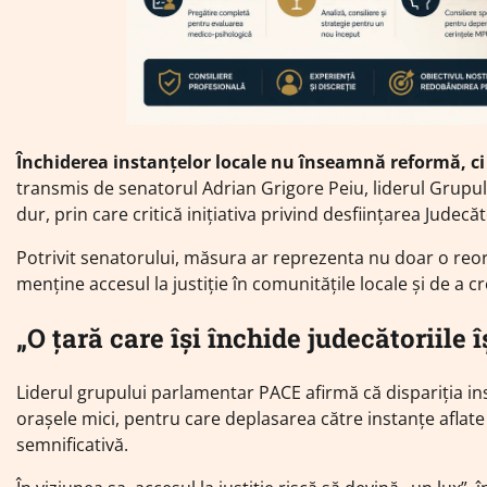
Închiderea instanțelor locale nu înseamnă reformă, ci 
transmis de senatorul Adrian Grigore Peiu, liderul Grupu
dur, prin care critică inițiativa privind desființarea Judecăt
Potrivit senatorului, măsura ar reprezenta nu doar o reor
menține accesul la justiție în comunitățile locale și de a c
„O țară care își închide judecătoriile
Liderul grupului parlamentar PACE afirmă că dispariția ins
orașele mici, pentru care deplasarea către instanțe aflate
semnificativă.