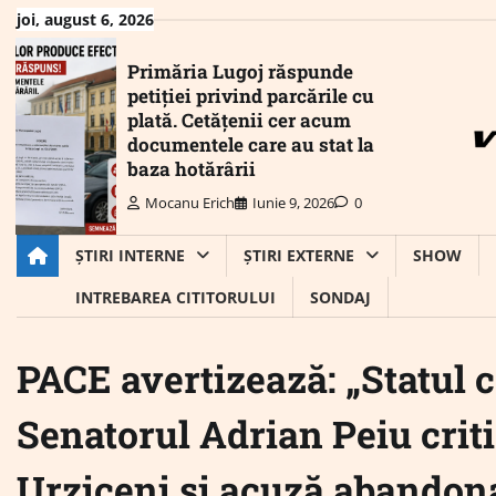
Skip
joi, august 6, 2026
to
content
Primăria Lugoj răspunde
petiției privind parcările cu
plată. Cetățenii cer acum
documentele care au stat la
baza hotărârii
Mocanu Erich
Iunie 9, 2026
0
ȘTIRI INTERNE
ȘTIRI EXTERNE
SHOW
INTREBAREA CITITORULUI
SONDAJ
PACE avertizează: „Statul ca
Senatorul Adrian Peiu criti
Urziceni și acuză abando