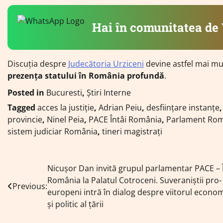
Hai în comunitatea d
Discuția despre
Judecătoria Urziceni
devine astfel mai mu
prezența statului în România profundă
.
Posted in
Bucuresti
,
Știri Interne
Tagged
acces la justiție
,
Adrian Peiu
,
desființare instanțe
provincie
,
Ninel Peia
,
PACE Întâi România
,
Parlament Ro
sistem judiciar România
,
tineri magistrați
Navigare
Nicușor Dan invită grupul parlamentar PACE – 
România la Palatul Cotroceni. Suveraniștii pro-
în
Previous:
europeni intră în dialog despre viitorul econo
articole
și politic al țării