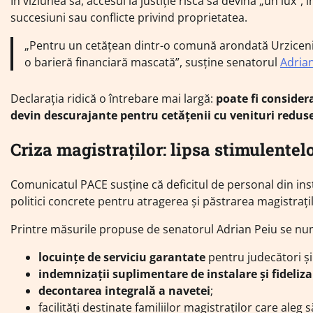
În viziunea sa, accesul la justiție riscă să devină „un lux”, 
succesiuni sau conflicte privind proprietatea.
„Pentru un cetățean dintr-o comună arondată Urziceniu
o barieră financiară mascată”, susține senatorul
Adria
Declarația ridică o întrebare mai largă:
poate fi considera
devin descurajante pentru cetățenii cu venituri redus
Criza magistraților: lipsa stimulentelo
Comunicatul PACE susține că deficitul de personal din insta
politici concrete pentru atragerea și păstrarea magistrațil
Printre măsurile propuse de senatorul Adrian Peiu se nu
locuințe de serviciu garantate
pentru judecători și
indemnizații suplimentare de instalare și fideliza
decontarea integrală a navetei
;
facilități destinate familiilor magistraților care aleg 