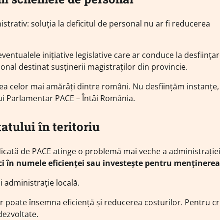
strativ: soluția la deficitul de personal nu ar fi reducerea
entualele inițiative legislative care ar conduce la desființa
nal destinat susținerii magistraților din provincie.
rea celor mai amărâți dintre români. Nu desființăm instanțe,
ui Parlamentar PACE – Întâi România.
tului în teritoriu
idicată de PACE atinge o problemă mai veche a administrație
ici în numele eficienței sau investește pentru menținerea
i administrație locală.
or poate însemna eficiență și reducerea costurilor. Pentru cri
ezvoltate.