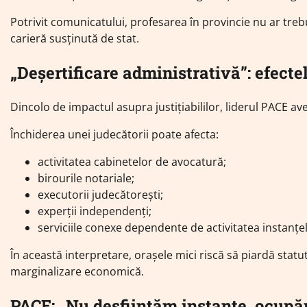
Potrivit comunicatului, profesarea în provincie nu ar treb
carieră susținută de stat.
„Deșertificare administrativă”: efecte
Dincolo de impactul asupra justițiabililor, liderul PACE 
Închiderea unei judecătorii poate afecta:
activitatea cabinetelor de avocatură;
birourile notariale;
executorii judecătorești;
experții independenți;
serviciile conexe dependente de activitatea instanțel
În această interpretare, orașele mici riscă să piardă statu
marginalizare economică.
PACE: „Nu desființăm instanțe, ocup