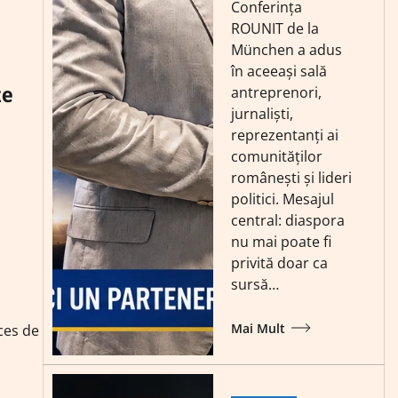
Conferința
ROUNIT de la
München a adus
în aceeași sală
țe
antreprenori,
jurnaliști,
reprezentanți ai
comunităților
românești și lideri
politici. Mesajul
central: diaspora
nu mai poate fi
privită doar ca
sursă…
Mai Mult
oces de