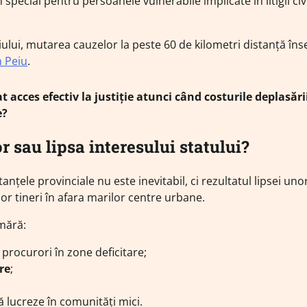
în special pentru persoanele vulnerabile implicate în litigii civi
lui, mutarea cauzelor la peste 60 de kilometri distanță î
n Peiu
.
t acces efectiv la justiție atunci când costurile deplasări
e?
r sau lipsa interesului statului?
nțele provinciale nu este inevitabil, ci rezultatul lipsei uno
or tineri în afara marilor centre urbane.
mără:
 procurori în zone deficitare;
re
;
să lucreze în comunități mici.