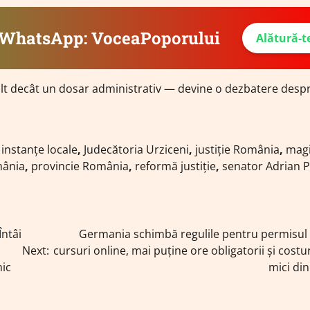
e WhatsApp: VoceaPoporului
Alătură-t
lt decât un dosar administrativ — devine o dezbatere desp
,
instanțe locale
,
Judecătoria Urziceni
,
justiție România
,
magi
mânia
,
provincie România
,
reformă justiție
,
senator Adrian P
Întâi
Germania schimbă regulile pentru permisul 
Next:
cursuri online, mai puține ore obligatorii și costu
mic
mici di