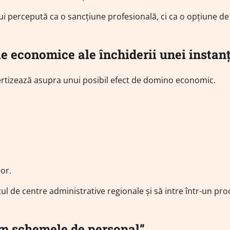
ui percepută ca o sancțiune profesională, ci ca o opțiune de
le economice ale închiderii unei instan
avertizează asupra unui posibil efect de domino economic.
or.
tul de centre administrative regionale și să intre într-un pr
ăm schemele de personal”