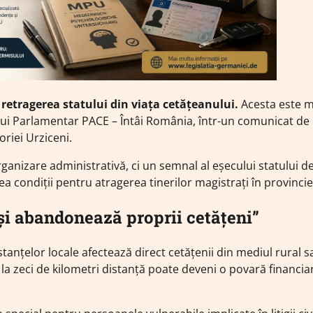
retragerea statului din viața cetățeanului.
Acesta este m
lui Parlamentar PACE – Întâi România, într-un comunicat de
oriei Urziceni.
ganizare administrativă, ci un semnal al eșecului statului d
rea condiții pentru atragerea tinerilor magistrați în provincie
 își abandonează proprii cetățeni”
tanțelor locale afectează direct cetățenii din mediul rural s
 la zeci de kilometri distanță poate deveni o povară financia