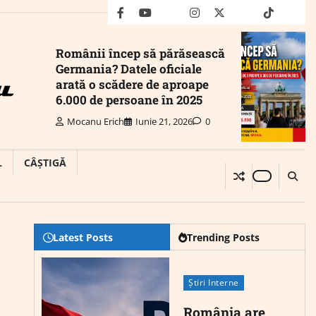
facebook
youtube
Mail
instagram
twitter
truth
tiktok
wha
Românii încep să părăsească
Germania? Datele oficiale
arată o scădere de aproape
6.000 de persoane în 2025
Mocanu Erich
Iunie 21, 2026
0
L
CÂȘTIGĂ
Latest Posts
Trending Posts
Știri Interne
România are