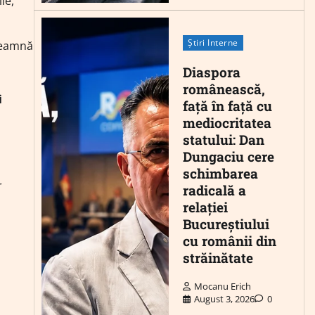
le,
Știri Interne
nseamnă
Diaspora
românească,
i
față în față cu
mediocritatea
statului: Dan
Dungaciu cere
schimbarea
r
radicală a
relației
Bucureștiului
cu românii din
străinătate
Mocanu Erich
August 3, 2026
0