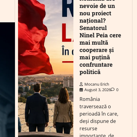
nevoie de un
nou proiect
național?
Senatorul
Ninel Peia cere
mai multă
cooperare și
mai puțină
confruntare
politică
Mocanu Erich
August 3, 2026
0
România
traversează o
perioadă în care,
deși dispune de
resurse
importante, de