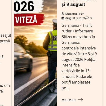
și 9 august
Mocanu Erich
August 3, 2026
0
Germania • Trafic
rutier • Informare
esajul
Blitzermarathon în
 presă
Germania:
controale intensive
de viteză între 3 și 9
e a
august 2026 Poliția
.
intensifică
verificările în 13
landuri. Radarele
pot fi amplasate
au din
pe…
ră
Mai Mult