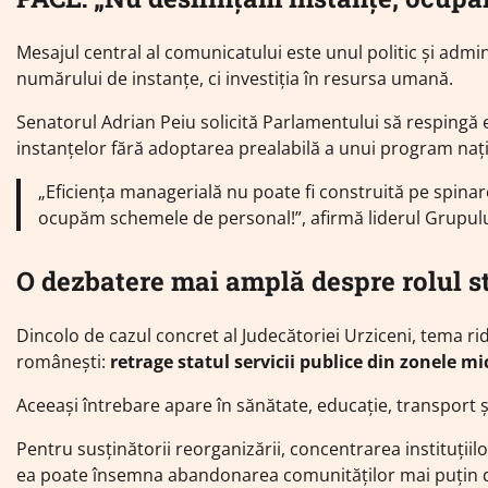
Mesajul central al comunicatului este unul politic și admini
numărului de instanțe, ci investiția în resursa umană.
Senatorul Adrian Peiu solicită Parlamentului să respingă ev
instanțelor fără adoptarea prealabilă a unui program națio
„Eficiența managerială nu poate fi construită pe spina
ocupăm schemele de personal!”, afirmă liderul Grupul
O dezbatere mai amplă despre rolul sta
Dincolo de cazul concret al Judecătoriei Urziceni, tema r
românești:
retrage statul servicii publice din zonele m
Aceeași întrebare apare în sănătate, educație, transport ș
Pentru susținătorii reorganizării, concentrarea instituțiil
ea poate însemna abandonarea comunităților mai puțin d