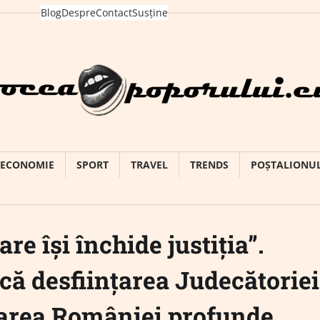
Blog
Despre
Contact
Susține
ECONOMIE
SPORT
TRAVEL
TRENDS
POȘTALIONU
re își închide justiția”.
că desființarea Judecătoriei
narea României profunde