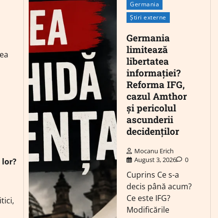
Germania
Știri externe
Germania
limitează
rea
libertatea
informației?
Reforma IFG,
cazul Amthor
și pericolul
ascunderii
decidenților
i
Mocanu Erich
August 3, 2026
0
 lor?
Cuprins Ce s-a
decis până acum?
Ce este IFG?
tici,
Modificările