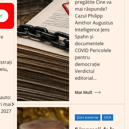
pregătite Cine va
mai răspunde?
e!
Cazul Philipp
Amthor Augustus
Intelligence Jens
Spahn și
re
documentele
COVID Pericolele
pentru
strați
democrație
eiu
,
Verdictul
editorial…
Mai Mult
auto:
ri mai
n 2027
Știri externe
USA