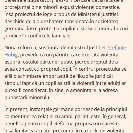
parentale după divorț, într-o încercare declarată de a
proteja mai bine minorii expuși violenței domestice.
Însă proiectul de lege propus de Ministerul Justiției
deschide deja o dezbatere tensionată în societatea
germană, între protecția copilului și riscul unor abuzuri
juridice în conflictele familiale.
Noua reformă, susținută de ministrul Justiției,
Stefanie
Hubig
, prevede că un părinte care exercită violență
asupra fostului partener poate pierde dreptul de a
avea contact cu propriul copil. În centrul proiectului se
află o schimbare importantă de filozofie juridică:
simplul fapt că un copil asistă la violență între adulți ar
putea fi considerat, în sine, o amenințare la adresa
bunăstării minorului.
În prezent, instanțele germane pornesc de la principiul
că menținerea relației cu ambii părinți este, în general,
benefică pentru copil. Reforma propusă urmărește
însă limitarea acestei prezumții în cazurile de violență