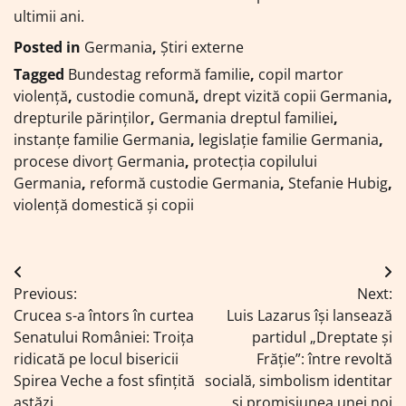
ultimii ani.
Posted in
Germania
,
Știri externe
Tagged
Bundestag reformă familie
,
copil martor
violență
,
custodie comună
,
drept vizită copii Germania
,
drepturile părinților
,
Germania dreptul familiei
,
instanțe familie Germania
,
legislație familie Germania
,
procese divorț Germania
,
protecția copilului
Germania
,
reformă custodie Germania
,
Stefanie Hubig
,
violență domestică și copii
Navigare
Previous:
Next:
în
Crucea s-a întors în curtea
Luis Lazarus își lansează
articole
Senatului României: Troița
partidul „Dreptate și
ridicată pe locul bisericii
Frăție”: între revoltă
Spirea Veche a fost sfințită
socială, simbolism identitar
astăzi
și promisiunea unei noi