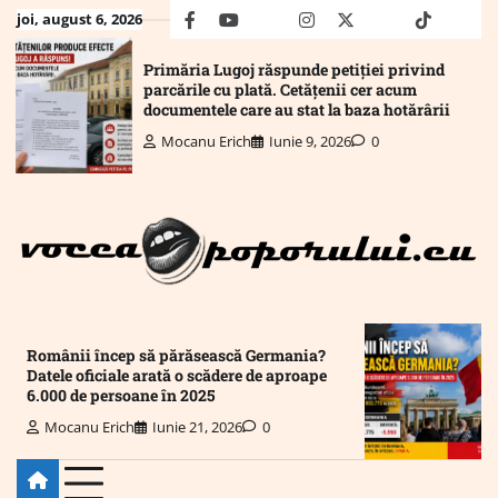
Skip
joi, august 6, 2026
facebook
youtube
Mail
instagram
twitter
truth
tiktok
wha
to
content
Primăria Lugoj răspunde petiției privind
parcările cu plată. Cetățenii cer acum
documentele care au stat la baza hotărârii
Mocanu Erich
Iunie 9, 2026
0
Românii încep să părăsească Germania?
Datele oficiale arată o scădere de aproape
6.000 de persoane în 2025
Mocanu Erich
Iunie 21, 2026
0