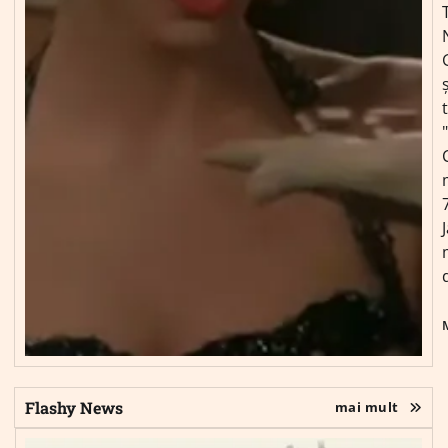
ș
Flashy News
mai mult