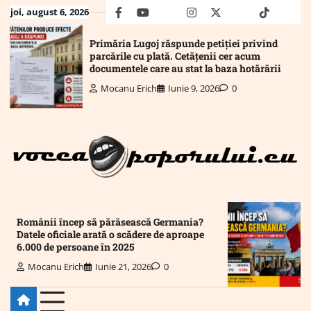
Skip
joi, august 6, 2026
facebook
youtube
Mail
instagram
twitter
truth
tiktok
wha
to
content
Primăria Lugoj răspunde petiției privind
parcările cu plată. Cetățenii cer acum
documentele care au stat la baza hotărârii
Mocanu Erich
Iunie 9, 2026
0
Românii încep să părăsească Germania?
Datele oficiale arată o scădere de aproape
6.000 de persoane în 2025
Mocanu Erich
Iunie 21, 2026
0