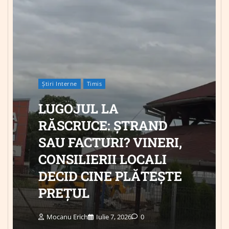
Știri Interne
Timis
LUGOJUL LA
RĂSCRUCE: ȘTRAND
SAU FACTURI? VINERI,
CONSILIERII LOCALI
DECID CINE PLĂTEȘTE
PREȚUL
Mocanu Erich
Iulie 7, 2026
0