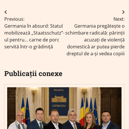
Navigare
Previous:
Next:
în
Germania în absurd: Statul
Germania pregătește o
articole
mobilizează „Staatsschutz”-
schimbare radicală: părinții
ul pentru… carne de porc
acuzați de violență
servită într-o grădiniță
domestică ar putea pierde
dreptul de a-și vedea copiii
Publicații conexe