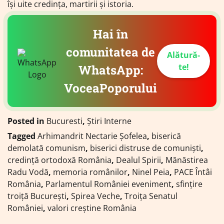
își uite credința, martirii și istoria.
Hai în
comunitatea de
Alătură-
te!
WhatsApp:
VoceaPoporului
Posted in
Bucuresti
,
Știri Interne
Tagged
Arhimandrit Nectarie Șofelea
,
biserică
demolată comunism
,
biserici distruse de comuniști
,
credință ortodoxă România
,
Dealul Spirii
,
Mănăstirea
Radu Vodă
,
memoria românilor
,
Ninel Peia
,
PACE Întâi
România
,
Parlamentul României eveniment
,
sfințire
troiță București
,
Spirea Veche
,
Troița Senatul
României
,
valori creștine România