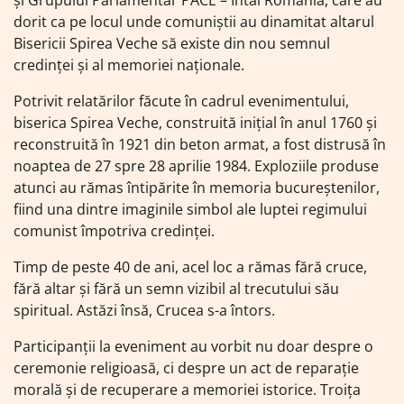
dorit ca pe locul unde comuniștii au dinamitat altarul
Bisericii Spirea Veche să existe din nou semnul
credinței și al memoriei naționale.
Potrivit relatărilor făcute în cadrul evenimentului,
biserica Spirea Veche, construită inițial în anul 1760 și
reconstruită în 1921 din beton armat, a fost distrusă în
noaptea de 27 spre 28 aprilie 1984. Exploziile produse
atunci au rămas întipărite în memoria bucureștenilor,
fiind una dintre imaginile simbol ale luptei regimului
comunist împotriva credinței.
Timp de peste 40 de ani, acel loc a rămas fără cruce,
fără altar și fără un semn vizibil al trecutului său
spiritual. Astăzi însă, Crucea s-a întors.
Participanții la eveniment au vorbit nu doar despre o
ceremonie religioasă, ci despre un act de reparație
morală și de recuperare a memoriei istorice. Troița