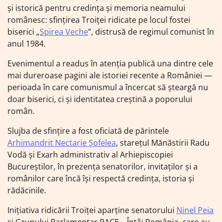
și istorică pentru credința și memoria neamului
românesc: sfințirea Troiței ridicate pe locul fostei
biserici „
Spirea Veche
”, distrusă de regimul comunist în
anul 1984.
Evenimentul a readus în atenția publică una dintre cele
mai dureroase pagini ale istoriei recente a României —
perioada în care comunismul a încercat să șteargă nu
doar biserici, ci și identitatea creștină a poporului
român.
Slujba de sfințire a fost oficiată de părintele
Arhimandrit Nectarie Șofelea
, starețul Mănăstirii Radu
Vodă și Exarh administrativ al Arhiepiscopiei
Bucureștilor, în prezența senatorilor, invitaților și a
românilor care încă își respectă credința, istoria și
rădăcinile.
Inițiativa ridicării Troiței aparține senatorului
Ninel Peia
și Grupului Parlamentar PACE – Întâi România, care au