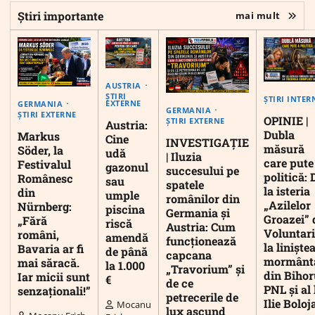
Știri importante
mai mult
AUSTRIA
ȘTIRI
ȘTIRI INTER
EXTERNE
GERMANIA
GERMANIA
ȘTIRI EXTERNE
OPINIE |
ȘTIRI EXTERNE
Austria:
Dubla
Markus
Cine
INVESTIGAȚIE
măsură
Söder, la
udă
| Iluzia
care pute
Festivalul
gazonul
succesului pe
politică: 
Românesc
sau
spatele
la isteria
din
umple
românilor din
„Azilelor
Nürnberg:
piscina
Germania și
Groazei” 
„Fără
riscă
Austria: Cum
Voluntari
români,
amendă
funcționează
la liniște
Bavaria ar fi
de până
capcana
mormânt
mai săracă.
la 1.000
„Travorium” și
din Bihor
Iar micii sunt
€
de ce
PNL și al 
senzaționali!”
petrecerile de
Ilie Boloj
Mocanu
lux ascund