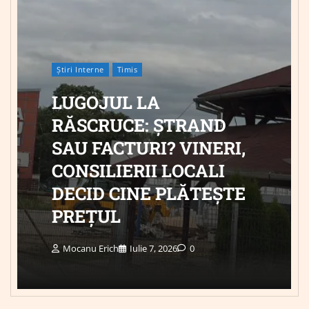
Știri Interne
Timis
LUGOJUL LA
RĂSCRUCE: ȘTRAND
SAU FACTURI? VINERI,
CONSILIERII LOCALI
DECID CINE PLĂTEȘTE
PREȚUL
Mocanu Erich
Iulie 7, 2026
0