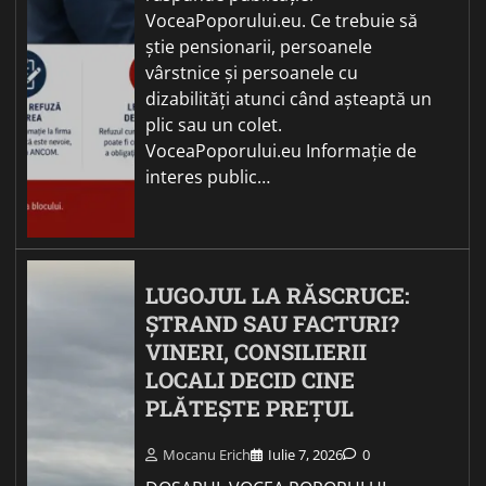
VoceaPoporului.eu. Ce trebuie să
știe pensionarii, persoanele
vârstnice și persoanele cu
dizabilități atunci când așteaptă un
plic sau un colet.
VoceaPoporului.eu Informație de
interes public…
LUGOJUL LA RĂSCRUCE:
ȘTRAND SAU FACTURI?
VINERI, CONSILIERII
LOCALI DECID CINE
PLĂTEȘTE PREȚUL
Mocanu Erich
Iulie 7, 2026
0