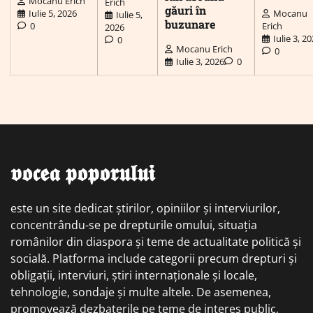
Mocanu Erich
Erich
găuri în
Iulie 5, 2026
Mocanu
Iulie 5,
buzunare
0
Erich
2026
Iulie 3, 2
0
Mocanu Erich
0
Iulie 3, 2026
0
𝖛𝖔𝖈𝖊𝖆 𝖕𝖔𝖕𝖔𝖗𝖚𝖑𝖚𝖎
este un site dedicat știrilor, opiniilor și interviurilor,
concentrându-se pe drepturile omului, situația
românilor din diaspora și teme de actualitate politică și
socială. Platforma include categorii precum drepturi și
obligații, interviuri, știri internaționale și locale,
tehnologie, sondaje și multe altele. De asemenea,
promovează dezbaterile pe teme de interes public,