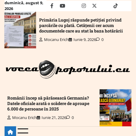
Skip
duminică, august 9,
facebook
youtube
Mail
instagram
twitter
truth
tiktok
wha
2026
to
content
Primăria Lugoj răspunde petiției privind
parcările cu plată. Cetățenii cer acum
documentele care au stat la baza hotărârii
Mocanu Erich
Iunie 9, 2026
0
Românii încep să părăsească Germania?
Datele oficiale arată o scădere de aproape
6.000 de persoane în 2025
Mocanu Erich
Iunie 21, 2026
0