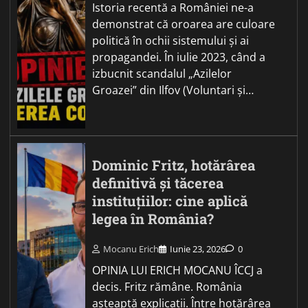
Istoria recentă a României ne-a
demonstrat că oroarea are culoare
politică în ochii sistemului și ai
propagandei. În iulie 2023, când a
izbucnit scandalul „Azilelor
Groazei” din Ilfov (Voluntari și…
Dominic Fritz, hotărârea
definitivă și tăcerea
instituțiilor: cine aplică
legea în România?
Mocanu Erich
Iunie 23, 2026
0
OPINIA LUI ERICH MOCANU ÎCCJ a
decis. Fritz rămâne. România
așteaptă explicații. Între hotărârea