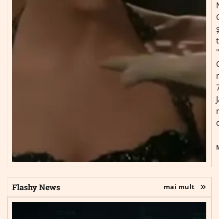
ș
Flashy News
mai mult