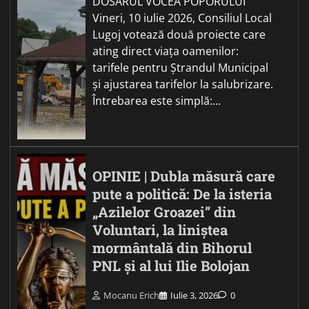
DOSARUL VOCEA POPORULUI
Vineri, 10 iulie 2026, Consiliul Local
Lugoj votează două proiecte care
ating direct viața oamenilor:
tarifele pentru Ștrandul Municipal
și ajustarea tarifelor la salubrizare.
Întrebarea este simplă:…
OPINIE | Dubla măsură care
pute a politică: De la isteria
„Azilelor Groazei” din
Voluntari, la liniștea
mormântală din Bihorul
PNL și al lui Ilie Bolojan
Mocanu Erich
Iulie 3, 2026
0