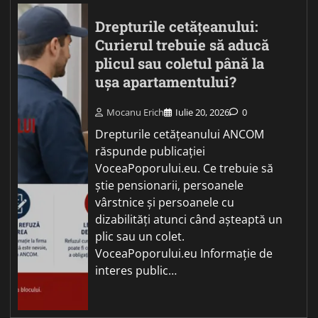
Drepturile cetățeanului:
Curierul trebuie să aducă
plicul sau coletul până la
ușa apartamentului?
Mocanu Erich
Iulie 20, 2026
0
Drepturile cetățeanului ANCOM
răspunde publicației
VoceaPoporului.eu. Ce trebuie să
știe pensionarii, persoanele
vârstnice și persoanele cu
dizabilități atunci când așteaptă un
plic sau un colet.
VoceaPoporului.eu Informație de
interes public…