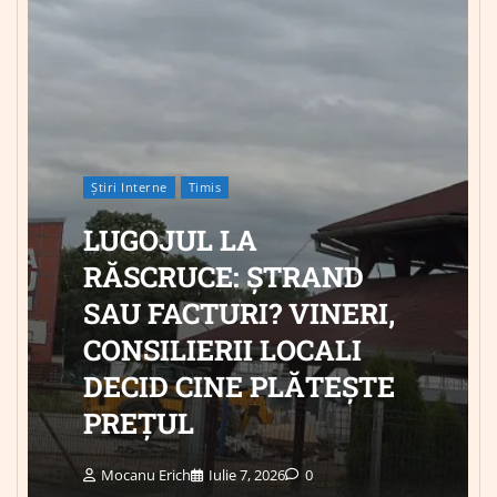
Știri Interne
Timis
LUGOJUL LA
RĂSCRUCE: ȘTRAND
SAU FACTURI? VINERI,
CONSILIERII LOCALI
DECID CINE PLĂTEȘTE
PREȚUL
Mocanu Erich
Iulie 7, 2026
0