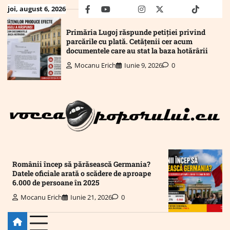
Skip
joi, august 6, 2026
facebook
youtube
Mail
instagram
twitter
truth
tiktok
wha
to
content
Primăria Lugoj răspunde petiției privind
parcările cu plată. Cetățenii cer acum
documentele care au stat la baza hotărârii
Mocanu Erich
Iunie 9, 2026
0
Românii încep să părăsească Germania?
Datele oficiale arată o scădere de aproape
6.000 de persoane în 2025
Mocanu Erich
Iunie 21, 2026
0