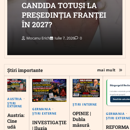
CANDIDA TOTUȘI LA
PREȘEDINȚIA FRANȚEI
ÎN 2027?
Mocanu Erich
Iulie 7, 2026
0
Știri importante
mai mult
AUSTRIA
ȘTIRI
ȘTIRI INTERNE
EXTERNE
GERMANIA
OPINIE |
ȘTIRI EXTERNE
GERMANIA
Austria:
ȘTIRI EXTERN
Dubla
Cine
INVESTIGAȚIE
măsură
udă
REFORMA
| Iluzia