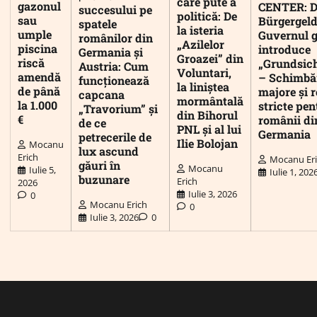
care pute a
gazonul
CENTER: D
succesului pe
politică: De
sau
Bürgergeld
spatele
la isteria
umple
Guvernul 
românilor din
„Azilelor
piscina
introduce
Germania și
Groazei” din
riscă
„Grundsic
Austria: Cum
Voluntari,
amendă
– Schimbă
funcționează
la liniștea
de până
majore și r
capcana
mormântală
la 1.000
stricte pen
„Travorium” și
din Bihorul
€
românii di
de ce
PNL și al lui
Germania
petrecerile de
Ilie Bolojan
Mocanu
lux ascund
Erich
Mocanu Er
găuri în
Mocanu
Iulie 5,
Iulie 1, 202
buzunare
Erich
2026
Iulie 3, 2026
0
Mocanu Erich
0
Iulie 3, 2026
0