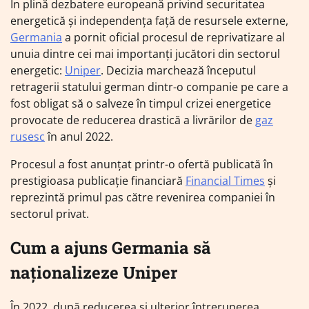
În plină dezbatere europeană privind securitatea
energetică și independența față de resursele externe,
Germania
a pornit oficial procesul de reprivatizare al
unuia dintre cei mai importanți jucători din sectorul
energetic:
Uniper
. Decizia marchează începutul
retragerii statului german dintr-o companie pe care a
fost obligat să o salveze în timpul crizei energetice
provocate de reducerea drastică a livrărilor de
gaz
rusesc
în anul 2022.
Procesul a fost anunțat printr-o ofertă publicată în
prestigioasa publicație financiară
Financial Times
și
reprezintă primul pas către revenirea companiei în
sectorul privat.
Cum a ajuns Germania să
naționalizeze Uniper
În 2022, după reducerea și ulterior întreruperea