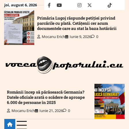
Skip
joi, august 6, 2026
facebook
youtube
Mail
instagram
twitter
truth
tiktok
wha
to
content
Primăria Lugoj răspunde petiției privind
parcările cu plată. Cetățenii cer acum
documentele care au stat la baza hotărârii
Mocanu Erich
Iunie 9, 2026
0
Românii încep să părăsească Germania?
Datele oficiale arată o scădere de aproape
6.000 de persoane în 2025
Mocanu Erich
Iunie 21, 2026
0