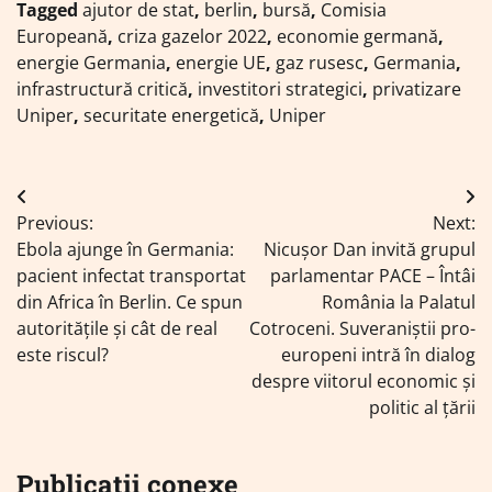
Tagged
ajutor de stat
,
berlin
,
bursă
,
Comisia
Europeană
,
criza gazelor 2022
,
economie germană
,
energie Germania
,
energie UE
,
gaz rusesc
,
Germania
,
infrastructură critică
,
investitori strategici
,
privatizare
Uniper
,
securitate energetică
,
Uniper
Navigare
Previous:
Next:
în
Ebola ajunge în Germania:
Nicușor Dan invită grupul
articole
pacient infectat transportat
parlamentar PACE – Întâi
din Africa în Berlin. Ce spun
România la Palatul
autoritățile și cât de real
Cotroceni. Suveraniștii pro-
este riscul?
europeni intră în dialog
despre viitorul economic și
politic al țării
Publicații conexe