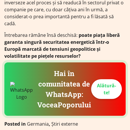
inverseze acel proces și să readucă în sectorul privat o
companie pe care, cu doar câțiva ani în urmă, a
considerat-o prea importantă pentru a fi lăsată să
cadă.
Întrebarea rămâne însă deschisă:
poate piața liberă
garanta singură securitatea energetică într-o
Europă marcată de tensiuni geopolitice și
volatilitate pe piețele resurselor?
Hai în
comunitatea de
Alătură-
te!
WhatsApp:
VoceaPoporului
Posted in
Germania
,
Știri externe