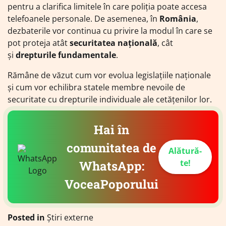
pentru a clarifica limitele în care poliția poate accesa
telefoanele personale. De asemenea, în
România
,
dezbaterile vor continua cu privire la modul în care se
pot proteja atât
securitatea națională
, cât
și
drepturile fundamentale
.
Rămâne de văzut cum vor evolua legislațiile naționale
și cum vor echilibra statele membre nevoile de
securitate cu drepturile individuale ale cetățenilor lor.
Hai în
comunitatea de
Alătură-
te!
WhatsApp:
VoceaPoporului
Posted in
Știri externe