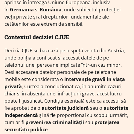
aprinse în întreaga Uniune Europeană, inclusiv
în
Germania
și
România
, unde subiectul protecției
vieții private și al drepturilor fundamentale ale
cetățenilor este extrem de sensibil.
Contextul deciziei CJUE
Decizia CJUE se bazează pe o speță venită din Austria,
unde poliția a confiscat și accesat datele de pe
telefonul unei persoane implicate într-un caz minor.
Deși accesarea datelor personale de pe telefoane
mobile este considerată o
intervenție gravă în viața
privată
, Curtea a concluzionat că, în anumite cazuri,
chiar și în absența unei infracțiuni grave, acest lucru
poate fi justificat. Condiția esențială este ca accesul să
fie aprobat de o
autoritate judiciară
sau o
autoritate
independentă
și să fie proporțional cu scopul urmărit,
cum ar fi
prevenirea criminalității
sau
protejarea
securității publice
.