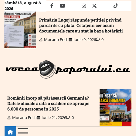
Skip
sâmbătă, august 8,
facebook
youtube
Mail
instagram
twitter
truth
tiktok
wha
2026
to
content
Primăria Lugoj răspunde petiției privind
parcările cu plată. Cetățenii cer acum
documentele care au stat la baza hotărârii
Mocanu Erich
Iunie 9, 2026
0
Românii încep să părăsească Germania?
Datele oficiale arată o scădere de aproape
6.000 de persoane în 2025
Mocanu Erich
Iunie 21, 2026
0