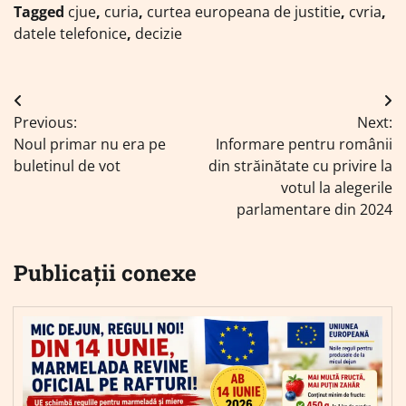
Tagged
cjue
,
curia
,
curtea europeana de justitie
,
cvria
,
datele telefonice
,
decizie
Navigare
Previous:
Next:
în
Noul primar nu era pe
Informare pentru românii
articole
buletinul de vot
din străinătate cu privire la
votul la alegerile
parlamentare din 2024
Publicații conexe