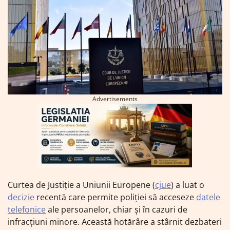
Advertisements
Curtea de Justiție a Uniunii Europene (
cjue
) a luat o
decizie
recentă care permite poliției să acceseze
datele
telefonice
ale persoanelor, chiar și în cazuri de
infracțiuni minore. Această hotărâre a stârnit dezbateri