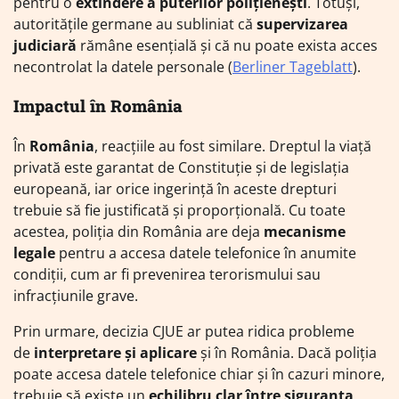
pentru o
extindere a puterilor polițienești
. Totuși,
autoritățile germane au subliniat că
supervizarea
judiciară
rămâne esențială și că nu poate exista acces
necontrolat la datele personale​ (
Berliner Tageblatt
).
Impactul în România
În
România
, reacțiile au fost similare. Dreptul la viață
privată este garantat de Constituție și de legislația
europeană, iar orice ingerință în aceste drepturi
trebuie să fie justificată și proporțională. Cu toate
acestea, poliția din România are deja
mecanisme
legale
pentru a accesa datele telefonice în anumite
condiții, cum ar fi prevenirea terorismului sau
infracțiunile grave.
Prin urmare, decizia CJUE ar putea ridica probleme
de
interpretare și aplicare
și în România. Dacă poliția
poate accesa datele telefonice chiar și în cazuri minore,
trebuie să existe un
echilibru clar între siguranța