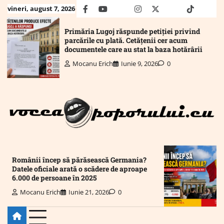
Skip
vineri, august 7, 2026
facebook
youtube
Mail
instagram
twitter
truth
tiktok
wha
to
content
Primăria Lugoj răspunde petiției privind
parcările cu plată. Cetățenii cer acum
documentele care au stat la baza hotărârii
Mocanu Erich
Iunie 9, 2026
0
Românii încep să părăsească Germania?
Datele oficiale arată o scădere de aproape
6.000 de persoane în 2025
Mocanu Erich
Iunie 21, 2026
0