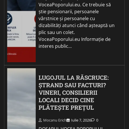
VoceaPoporului.eu. Ce trebuie să
știe pensionarii, persoanele
vârstnice și persoanele cu
dizabilități atunci când așteaptă un
plic sau un colet.
VoceaPoporului.eu Informație de
interes public…
LUGOJUL LA RĂSCRUCE:
ȘTRAND SAU FACTURI?
VINERI, CONSILIERII
LOCALI DECID CINE
PLĂTEȘTE PREȚUL
Mocanu Erich
Iulie 7, 2026
0
DOSARUL VOCEA POPORULUI