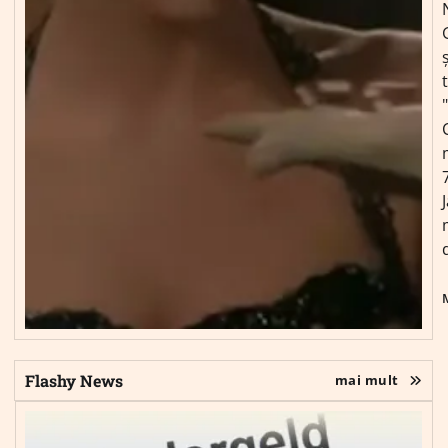
ș
Flashy News
mai mult