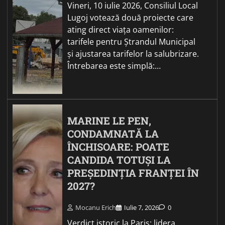
Vineri, 10 iulie 2026, Consiliul Local
Lugoj votează două proiecte care
ating direct viața oamenilor:
tarifele pentru Ștrandul Municipal
și ajustarea tarifelor la salubrizare.
Întrebarea este simplă:…
MARINE LE PEN,
CONDAMNATĂ LA
ÎNCHISOARE: POATE
CANDIDA TOTUȘI LA
PREȘEDINȚIA FRANȚEI ÎN
2027?
Mocanu Erich
Iulie 7, 2026
0
Verdict istoric la Paris: lidera