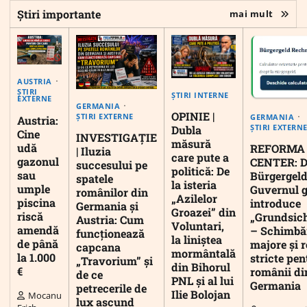
Știri importante
mai mult
AUSTRIA
ȘTIRI
ȘTIRI INTERNE
EXTERNE
GERMANIA
OPINIE |
ȘTIRI EXTERNE
GERMANIA
Austria:
ȘTIRI EXTERN
Dubla
Cine
INVESTIGAȚIE
măsură
udă
REFORMA
| Iluzia
care pute a
gazonul
CENTER: D
succesului pe
politică: De
sau
Bürgergeld
spatele
la isteria
umple
Guvernul 
românilor din
„Azilelor
piscina
introduce
Germania și
Groazei” din
riscă
„Grundsic
Austria: Cum
Voluntari,
amendă
– Schimbă
funcționează
la liniștea
de până
majore și r
capcana
mormântală
la 1.000
stricte pen
„Travorium” și
din Bihorul
€
românii di
de ce
PNL și al lui
Germania
petrecerile de
Ilie Bolojan
Mocanu
lux ascund