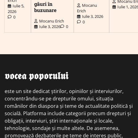
Erich
Mocanu Er
găuri în
Mocanu
Iulie 5,
Iulie 1, 202
buzunare
Erich
2026
Iulie 3, 2026
0
Mocanu Erich
0
Iulie 3, 2026
0
𝖛𝖔𝖈𝖊𝖆 𝖕𝖔𝖕𝖔𝖗𝖚𝖑𝖚𝖎
este un site dedicat știrilor, opiniilor și interviurilor,
concentrându-se pe drepturile omului, situația
românilor din diaspora și teme de actualitate politică și
socială. Platforma include categorii precum drepturi și
obligații, interviuri, știri internaționale și locale,
tehnologie, sondaje și multe altele. De asemenea,
promovează dezbaterile pe teme de interes public,