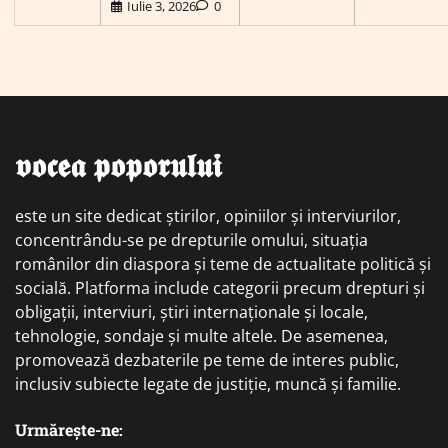
Iulie 3, 2026
0
𝖛𝖔𝖈𝖊𝖆 𝖕𝖔𝖕𝖔𝖗𝖚𝖑𝖚𝖎
este un site dedicat știrilor, opiniilor și interviurilor,
concentrându-se pe drepturile omului, situația
românilor din diaspora și teme de actualitate politică și
socială. Platforma include categorii precum drepturi și
obligații, interviuri, știri internaționale și locale,
tehnologie, sondaje și multe altele. De asemenea,
promovează dezbaterile pe teme de interes public,
inclusiv subiecte legate de justiție, muncă și familie.
Urmărește-ne: