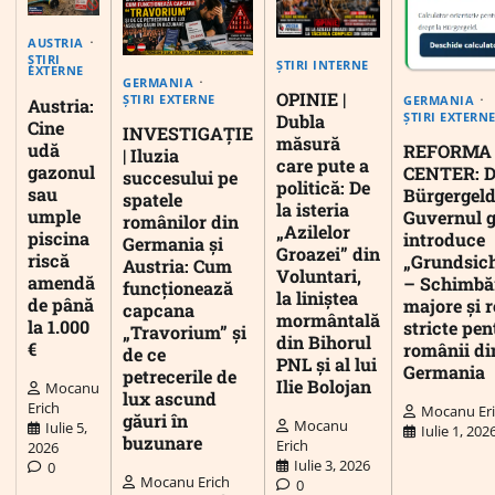
AUSTRIA
ȘTIRI
ȘTIRI INTERNE
EXTERNE
GERMANIA
OPINIE |
ȘTIRI EXTERNE
GERMANIA
Austria:
ȘTIRI EXTERN
Dubla
Cine
INVESTIGAȚIE
măsură
udă
REFORMA
| Iluzia
care pute a
gazonul
CENTER: D
succesului pe
politică: De
sau
Bürgergeld
spatele
la isteria
umple
Guvernul 
românilor din
„Azilelor
piscina
introduce
Germania și
Groazei” din
riscă
„Grundsic
Austria: Cum
Voluntari,
amendă
– Schimbă
funcționează
la liniștea
de până
majore și r
capcana
mormântală
la 1.000
stricte pen
„Travorium” și
din Bihorul
€
românii di
de ce
PNL și al lui
Germania
petrecerile de
Ilie Bolojan
Mocanu
lux ascund
Erich
Mocanu Er
găuri în
Mocanu
Iulie 5,
Iulie 1, 202
buzunare
Erich
2026
Iulie 3, 2026
0
Mocanu Erich
0