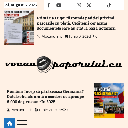
Skip
joi, august 6, 2026
facebook
youtube
Mail
instagram
twitter
truth
tiktok
wha
to
content
Primăria Lugoj răspunde petiției privind
parcările cu plată. Cetățenii cer acum
documentele care au stat la baza hotărârii
Mocanu Erich
Iunie 9, 2026
0
Românii încep să părăsească Germania?
Datele oficiale arată o scădere de aproape
6.000 de persoane în 2025
Mocanu Erich
Iunie 21, 2026
0