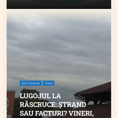
Știri Interne
Timis
LUGOJUL LA
RĂSCRUCE: ȘTRAND
SAU FACTURI? VINERI,