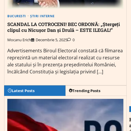
BUCURESTI
ȘTIRI INTERNE
SCANDAL LA COTROCENI! BEC ORDONĂ: „Ștergeți
clipul cu Nicușor Dan și Drulă – ESTE ILEGAL!”
Mocanu Erich
Decembrie 5, 2025
0
Advertisements Biroul Electoral constată că filmarea
reprezintă un material electoral realizat cu resurse
ale statului și în prezența președintelui României,
încălcând Constituția și legislația privind […]
Latest Posts
Trending Posts