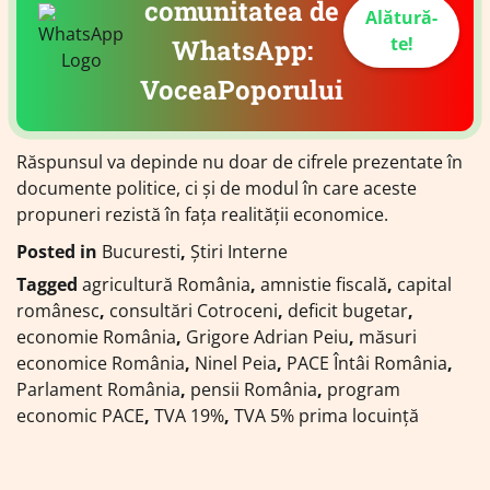
comunitatea de
Alătură-
te!
WhatsApp:
VoceaPoporului
Răspunsul va depinde nu doar de cifrele prezentate în
documente politice, ci și de modul în care aceste
propuneri rezistă în fața realității economice.
Posted in
Bucuresti
,
Știri Interne
Tagged
agricultură România
,
amnistie fiscală
,
capital
românesc
,
consultări Cotroceni
,
deficit bugetar
,
economie România
,
Grigore Adrian Peiu
,
măsuri
economice România
,
Ninel Peia
,
PACE Întâi România
,
Parlament România
,
pensii România
,
program
economic PACE
,
TVA 19%
,
TVA 5% prima locuință