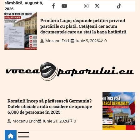
Skip
sâmbătă, august 8,
facebook
youtube
Mail
instagram
twitter
truth
tiktok
wha
2026
to
content
Primăria Lugoj răspunde petiției privind
parcările cu plată. Cetățenii cer acum
documentele care au stat la baza hotărârii
Mocanu Erich
Iunie 9, 2026
0
Românii încep să părăsească Germania?
Datele oficiale arată o scădere de aproape
6.000 de persoane în 2025
Mocanu Erich
Iunie 21, 2026
0