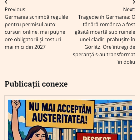
Navigare
Previous:
Next:
în
Germania schimbă regulile
Tragedie în Germania: O
articole
pentru permisul auto:
tânără româncă a fost
cursuri online, mai puține
găsită moartă sub ruinele
ore obligatorii și costuri
unei clădiri prăbușite în
mai mici din 2027
Görlitz. Ore întregi de
speranță s-au transformat
în doliu
Publicații conexe