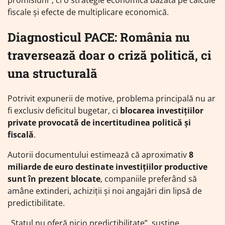
promisiuni”, ci o strategie economică bazată pe calcule
fiscale și efecte de multiplicare economică.
Diagnosticul PACE: România nu
traversează doar o criză politică, ci
una structurală
Potrivit expunerii de motive, problema principală nu ar
fi exclusiv deficitul bugetar, ci
blocarea investițiilor
private provocată de incertitudinea politică și
fiscală
.
Autorii documentului estimează că aproximativ
8
miliarde de euro destinate investițiilor productive
sunt în prezent blocate
, companiile preferând să
amâne extinderi, achiziții și noi angajări din lipsă de
predictibilitate.
„Statul nu oferă nicio predictibilitate”, susține