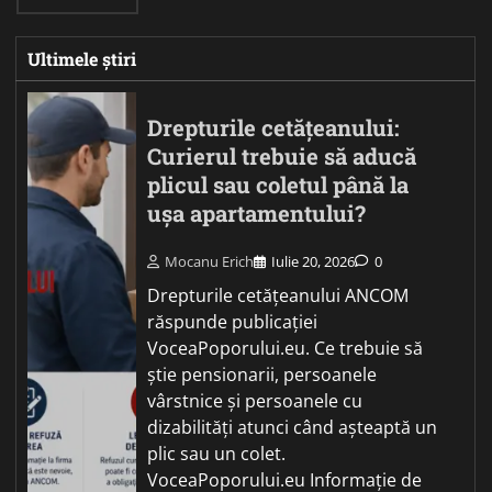
Ultimele știri
Drepturile cetățeanului:
Curierul trebuie să aducă
plicul sau coletul până la
ușa apartamentului?
Mocanu Erich
Iulie 20, 2026
0
Drepturile cetățeanului ANCOM
răspunde publicației
VoceaPoporului.eu. Ce trebuie să
știe pensionarii, persoanele
vârstnice și persoanele cu
dizabilități atunci când așteaptă un
plic sau un colet.
VoceaPoporului.eu Informație de