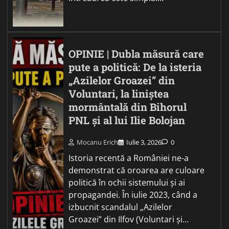
OPINIE | Dubla măsură care
pute a politică: De la isteria
„Azilelor Groazei” din
Voluntari, la liniștea
mormântală din Bihorul
PNL și al lui Ilie Bolojan
Mocanu Erich
Iulie 3, 2026
0
Istoria recentă a României ne-a
demonstrat că oroarea are culoare
politică în ochii sistemului și ai
propagandei. În iulie 2023, când a
izbucnit scandalul „Azilelor
Groazei” din Ilfov (Voluntari și…