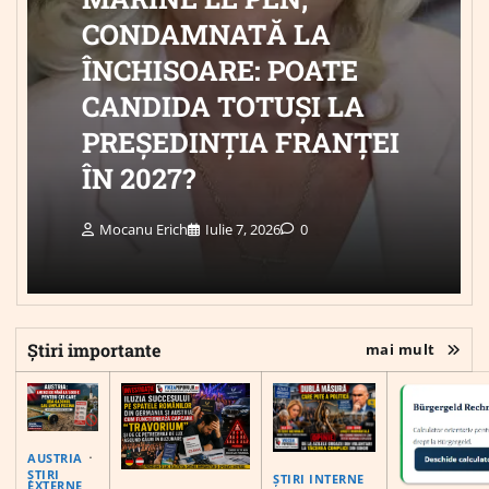
CONDAMNATĂ LA
ÎNCHISOARE: POATE
CANDIDA TOTUȘI LA
PREȘEDINȚIA FRANȚEI
ÎN 2027?
Mocanu Erich
Iulie 7, 2026
0
Știri importante
mai mult
AUSTRIA
ȘTIRI
ȘTIRI INTERNE
EXTERNE