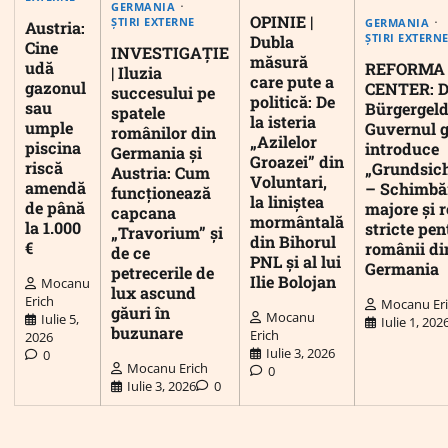
GERMANIA
OPINIE |
ȘTIRI EXTERNE
GERMANIA
Austria:
ȘTIRI EXTERN
Dubla
Cine
INVESTIGAȚIE
măsură
udă
REFORMA
| Iluzia
care pute a
gazonul
CENTER: D
succesului pe
politică: De
sau
Bürgergeld
spatele
la isteria
umple
Guvernul 
românilor din
„Azilelor
piscina
introduce
Germania și
Groazei” din
riscă
„Grundsic
Austria: Cum
Voluntari,
amendă
– Schimbă
funcționează
la liniștea
de până
majore și r
capcana
mormântală
la 1.000
stricte pen
„Travorium” și
din Bihorul
€
românii di
de ce
PNL și al lui
Germania
petrecerile de
Ilie Bolojan
Mocanu
lux ascund
Erich
Mocanu Er
găuri în
Mocanu
Iulie 5,
Iulie 1, 202
buzunare
Erich
2026
Iulie 3, 2026
0
Mocanu Erich
0
Iulie 3, 2026
0