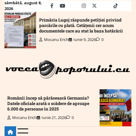
Skip
sâmbătă, august 8,
facebook
youtube
Mail
instagram
twitter
truth
tiktok
wha
2026
to
content
Primăria Lugoj răspunde petiției privind
parcările cu plată. Cetățenii cer acum
documentele care au stat la baza hotărârii
Mocanu Erich
Iunie 9, 2026
0
Românii încep să părăsească Germania?
Datele oficiale arată o scădere de aproape
6.000 de persoane în 2025
Mocanu Erich
Iunie 21, 2026
0