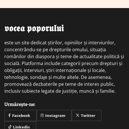
𝖛𝖔𝖈𝖊𝖆 𝖕𝖔𝖕𝖔𝖗𝖚𝖑𝖚𝖎
este un site dedicat știrilor, opiniilor și interviurilor,
concentrându-se pe drepturile omului, situația
românilor din diaspora și teme de actualitate politică și
socială. Platforma include categorii precum drepturi și
obligații, interviuri, știri internaționale și locale,
tehnologie, sondaje și multe altele. De asemenea,
promovează dezbaterile pe teme de interes public,
inclusiv subiecte legate de justiție, muncă și familie.
Urmărește-ne:
Facebook
Instagram
Twitter
Linkedin