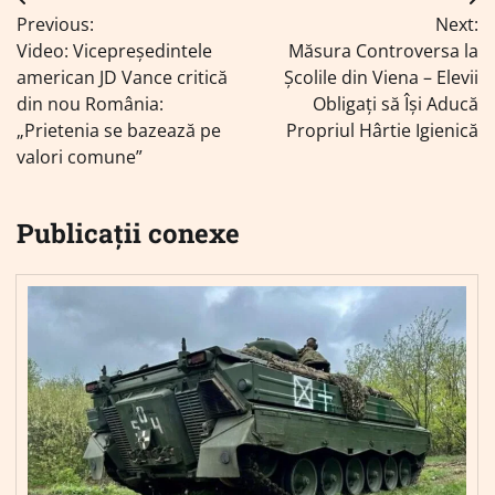
Navigare
Previous:
Next:
în
Video: Vicepreședintele
Măsura Controversa la
articole
american JD Vance critică
Școlile din Viena – Elevii
din nou România:
Obligați să Își Aducă
„Prietenia se bazează pe
Propriul Hârtie Igienică
valori comune”
Publicații conexe