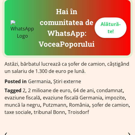
Hai în
comunitatea de
Alătură-
te!
WhatsApp:
VoceaPoporului
Astăzi, bărbatul lucrează ca șofer de camion, câștigând
un salariu de 1.300 de euro pe lună.
Posted in
Germania
,
Știri externe
Tagged
2
,
2 milioane de euro
,
64 de ani
,
condamnat
,
evaziune fiscală
,
evaziune fiscală Germania
,
impozite
,
muncă la negru
,
Putzmann
,
România
,
șofer de camion
,
taxe sociale
,
tribunal Bonn
,
Troisdorf