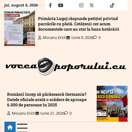
Skip
joi, august 6, 2026
facebook
youtube
Mail
instagram
twitter
truth
tiktok
wha
to
content
Primăria Lugoj răspunde petiției privind
parcările cu plată. Cetățenii cer acum
documentele care au stat la baza hotărârii
Mocanu Erich
Iunie 9, 2026
0
Românii încep să părăsească Germania?
Datele oficiale arată o scădere de aproape
6.000 de persoane în 2025
Mocanu Erich
Iunie 21, 2026
0