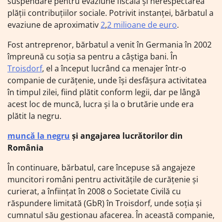
suspendare pentru evaziune fiscală și nerespectarea
plății contribuțiilor sociale. Potrivit instanței, bărbatul a
evaziune de aproximativ
2
,
2 milioane de euro
.
Fost antreprenor, bărbatul a venit în Germania în 2002
împreună cu soția sa pentru a câștiga bani. În
Troisdorf
, el a început lucrând ca menajer într-o
companie de curățenie, unde își desfășura activitatea
în timpul zilei, fiind plătit conform legii, dar pe lângă
acest loc de muncă, lucra și la o brutărie unde era
plătit la negru.
muncă la negru
și angajarea lucrătorilor din
România
În continuare, bărbatul, care începuse să angajeze
muncitori români pentru activitățile de curățenie și
curierat, a înființat în 2008 o Societate Civilă cu
răspundere limitată (GbR) în Troisdorf, unde soția și
cumnatul său gestionau afacerea. În această companie,