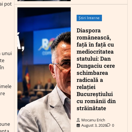
ai pot
Știri Interne
Diaspora
românească,
față în față cu
mediocritatea
m unui
statului: Dan
ste
Dungaciu cere
în
schimbarea
radicală a
relației
timele
Bucureștiului
tre
cu românii din
străinătate
Mocanu Erich
 pune
August 3, 2026
0
lența