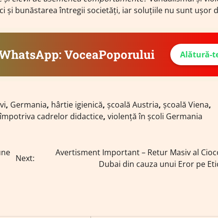
 și bunăstarea întregii societăți, iar soluțiile nu sunt ușor 
e WhatsApp: VoceaPoporului
Alătură-t
vi
,
Germania
,
hârtie igienică
,
școală Austria
,
școală Viena
,
 împotriva cadrelor didactice
,
violență în școli Germania
une
Avertisment Important – Retur Masiv al Cioc
Next:
Dubai din cauza unui Eror pe Et