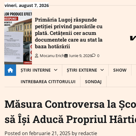
Skip
vineri, august 7, 2026
to
content
Primăria Lugoj răspunde
petiției privind parcările cu
plată. Cetățenii cer acum
documentele care au stat la
baza hotărârii
Mocanu Erich
Iunie 9, 2026
0
ȘTIRI INTERNE
ȘTIRI EXTERNE
SHOW
INTREBAREA CITITORULUI
SONDAJ
Măsura Controversa la Școl
să Își Aducă Propriul Hârti
Posted on
februarie 21, 2025
by
redactie