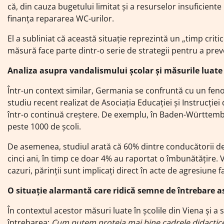
că, din cauza bugetului limitat și a resurselor insuficient
finanța repararea WC-urilor.
El a subliniat că această situație reprezintă un „timp crit
măsură face parte dintr-o serie de strategii pentru a prev
Analiza asupra vandalismului școlar și măsurile luate
Într-un context similar, Germania se confruntă cu un feno
studiu recent realizat de Asociația Educației și Instrucție
într-o continuă creștere. De exemplu, în Baden-Württemberg
peste 1000 de școli.
De asemenea, studiul arată că 60% dintre conducătorii de 
cinci ani, în timp ce doar 4% au raportat o îmbunătățire. V
cazuri, părinții sunt implicați direct în acte de agresiune f
O situație alarmantă care ridică semne de întrebare a
În contextul acestor măsuri luate în școlile din Viena și 
întrebarea:
Cum putem proteja mai bine cadrele didactic