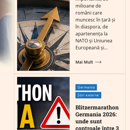
milioane de
români care
muncesc în țară și
în diaspora, de
apartenența la
NATO și Uniunea
Europeană și…
Mai Mult
Germania
Știri externe
Blitzermarathon
Germania 2026:
unde sunt
controale între 3