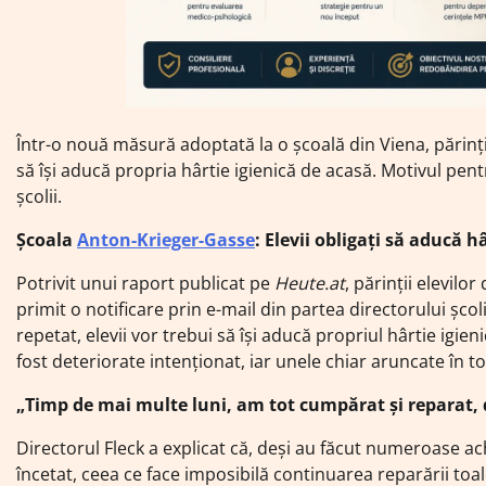
Într-o nouă măsură adoptată la o școală din Viena, părinții 
să își aducă propria hârtie igienică de acasă. Motivul pen
școlii.
Școala
Anton-Krieger-Gasse
: Elevii obligați să aducă 
Potrivit unui raport publicat pe
Heute.at
, părinții elevil
primit o notificare prin e-mail din partea directorului șco
repetat, elevii vor trebui să își aducă propriul hârtie igi
fost deteriorate intenționat, iar unele chiar aruncate în toal
„Timp de mai multe luni, am tot cumpărat și reparat, 
Directorul Fleck a explicat că, deși au făcut numeroase ac
încetat, ceea ce face imposibilă continuarea reparării toal