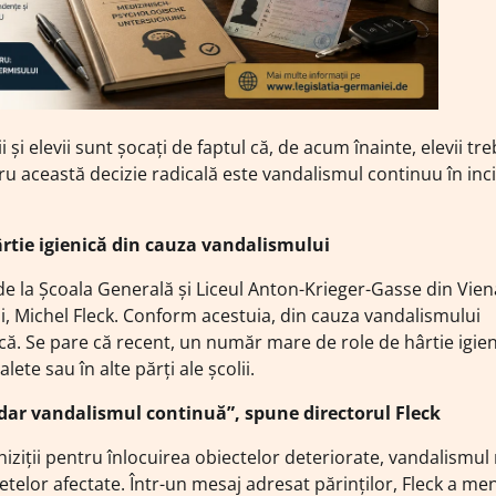
și elevii sunt șocați de faptul că, de acum înainte, elevii tr
tru această decizie radicală este vandalismul continuu în inc
hârtie igienică din cauza vandalismului
or de la Școala Generală și Liceul Anton-Krieger-Gasse din Vie
lii, Michel Fleck. Conform acestuia, din cauza vandalismului
enică. Se pare că recent, un număr mare de role de hârtie igie
ete sau în alte părți ale școlii.
dar vandalismul continuă”, spune directorul Fleck
hiziții pentru înlocuirea obiectelor deteriorate, vandalismul
etelor afectate. Într-un mesaj adresat părinților, Fleck a me