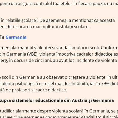
e pentru a asigura controlul toaletelor în fiecare pauză, nu m
ic în relațiile școlare”. De asemenea, a menționat că această
eni deteriorarea mai multor instalații școlare.
 în
Germania
men alarmant al violenței și vandalismului în școli. Confor
i din Germania (VBE), violența împotriva cadrelor didactice e
, în decurs de cinci ani, au avut loc incidente de violență 
școli din Germania au observat o creștere a violenței în ul
iolența psihologică este cel mai des întâlnită, iar în 79% din
ață de profesori și cadre didactice.
supra sistemelor educaționale din Austria și Germania
a studiilor alarmante despre violența școlară în Germania, se
e și elevii de asemenea comportamente?
Vandalismul și vio