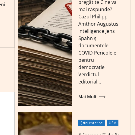
pregătite Cine va
eni
mai răspunde?
Cazul Philipp
Amthor Augustus
Intelligence Jens
Spahn și
documentele
COVID Pericolele
pentru
democrație
Verdictul
editorial…
Mai Mult
Știri externe
USA