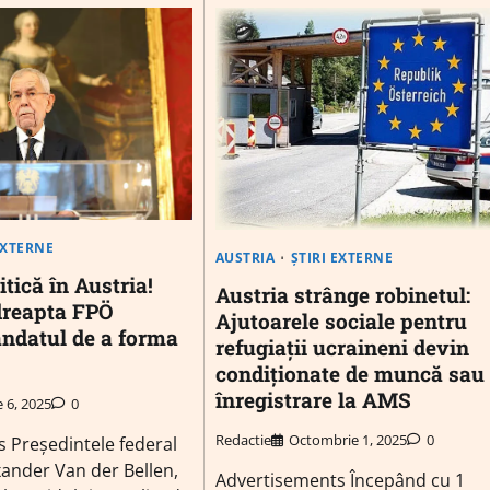
EXTERNE
AUSTRIA
ȘTIRI EXTERNE
itică în Austria!
Austria strânge robinetul:
dreapta FPÖ
Ajutoarele sociale pentru
ndatul de a forma
refugiații ucraineni devin
condiționate de muncă sau
înregistrare la AMS
e 6, 2025
0
Redactie
Octombrie 1, 2025
0
 Președintele federal
exander Van der Bellen,
Advertisements Începând cu 1