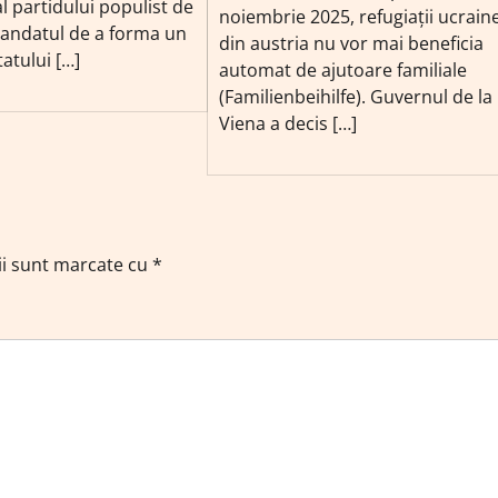
al partidului populist de
noiembrie 2025, refugiații ucrain
andatul de a forma un
din austria nu vor mai beneficia
tatului […]
automat de ajutoare familiale
(Familienbeihilfe). Guvernul de la
Viena a decis […]
ii sunt marcate cu
*