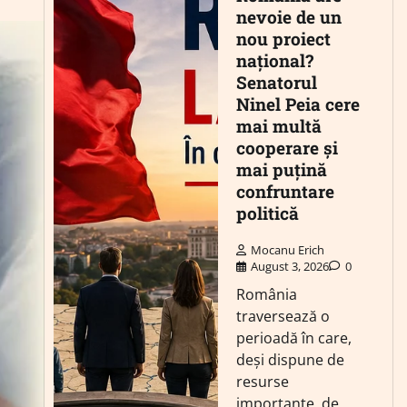
nevoie de un
nou proiect
național?
Senatorul
Ninel Peia cere
mai multă
cooperare și
mai puțină
confruntare
politică
Mocanu Erich
August 3, 2026
0
România
traversează o
perioadă în care,
deși dispune de
resurse
importante, de