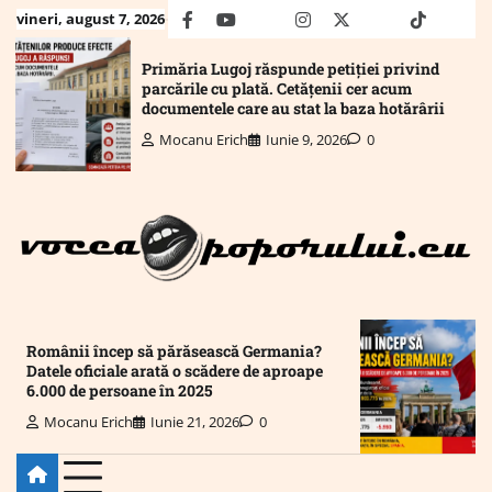
Skip
vineri, august 7, 2026
facebook
youtube
Mail
instagram
twitter
truth
tiktok
wha
to
content
Primăria Lugoj răspunde petiției privind
parcările cu plată. Cetățenii cer acum
documentele care au stat la baza hotărârii
Mocanu Erich
Iunie 9, 2026
0
Românii încep să părăsească Germania?
Datele oficiale arată o scădere de aproape
6.000 de persoane în 2025
Mocanu Erich
Iunie 21, 2026
0