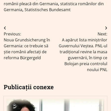
românii pleacă din Germania
,
statistica românilor din
Germania
,
Statistisches Bundesamt
Navigare
Previous:
Next:
în
Noua Grundsicherung în
A apărut lista miniștrilor
articole
Germania: ce trebuie să
Guvernului Veștea. PNL-ul
știe românii afectați de
tradițional revine la masa
reforma Bürgergeld
guvernării, în timp ce
Bolojan preia controlul
noului PNL
Publicații conexe