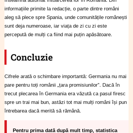
înseamnă automat întoarcerea lor în România. Din
informațiile primite la redacție, o parte dintre români
aleg să plece spre Spania, unde comunitățile românești
sunt deja numeroase, iar viața de zi cu zi este
percepută de mulți ca fiind mai puțin apăsătoare.
Concluzie
Cifrele arată o schimbare importantă: Germania nu mai
pare pentru toți românii „țara promisiunilor”. Dacă în
trecut plecarea în Germania era văzută ca pasul firesc
spre un trai mai bun, astăzi tot mai mulți români își pun
întrebarea dacă merită să rămână.
Pentru prima dată după mult timp, statistica