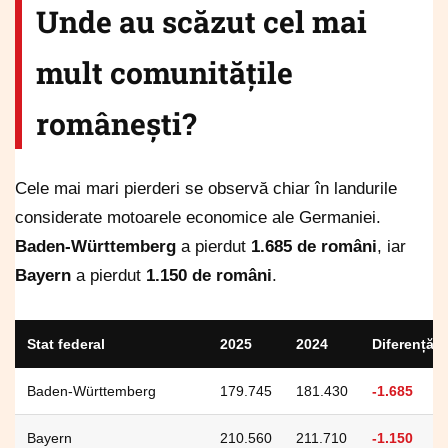
Unde au scăzut cel mai
mult comunitățile
românești?
Cele mai mari pierderi se observă chiar în landurile
considerate motoarele economice ale Germaniei.
Baden-Württemberg
a pierdut
1.685 de români
, iar
Bayern
a pierdut
1.150 de români
.
Stat federal
2025
2024
Diferență
Baden-Württemberg
179.745
181.430
-1.685
Bayern
210.560
211.710
-1.150