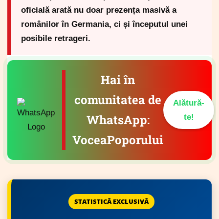
oficială arată nu doar prezența masivă a
românilor în Germania, ci și începutul unei
posibile retrageri.
Hai în
comunitatea de
Alătură-
WhatsApp:
te!
VoceaPoporului
STATISTICĂ EXCLUSIVĂ