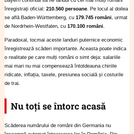
Bayern continuă să fie landul cu cei mai mulți români
înregistrați oficial:
210.560 persoane
. Pe locul al doilea
se află Baden-Württemberg, cu
179.745 români
, urmat
de Nordrhein-Westfalen, cu
170.100 români
.
Paradoxal, tocmai aceste landuri puternice economic
înregistrează scăderi importante. Aceasta poate indica
o realitate pe care mulți români o simt deja: salariile
mai mari nu mai compensează întotdeauna chiriile
ridicate, inflația, taxele, presiunea socială și costurile
de trai.
Nu toți se întorc acasă
Scăderea numărului de români din Germania nu