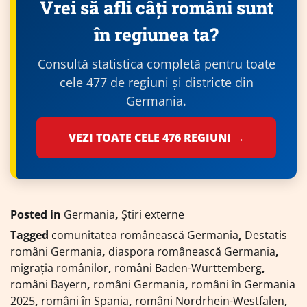
Vrei să afli câți români sunt
în regiunea ta?
Consultă statistica completă pentru toate
cele 477 de regiuni și districte din
Germania.
VEZI TOATE CELE 476 REGIUNI →
Posted in
Germania
,
Știri externe
Tagged
comunitatea românească Germania
,
Destatis
români Germania
,
diaspora românească Germania
,
migrația românilor
,
români Baden-Württemberg
,
români Bayern
,
români Germania
,
români în Germania
2025
,
români în Spania
,
români Nordrhein-Westfalen
,