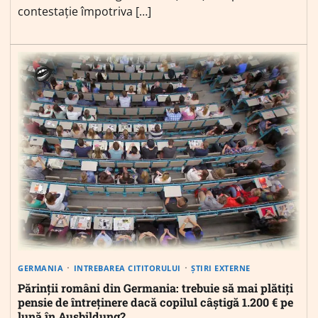
contestație împotriva […]
GERMANIA
INTREBAREA CITITORULUI
ȘTIRI EXTERNE
Părinții români din Germania: trebuie să mai plătiți
pensie de întreținere dacă copilul câștigă 1.200 € pe
lună în Ausbildung?