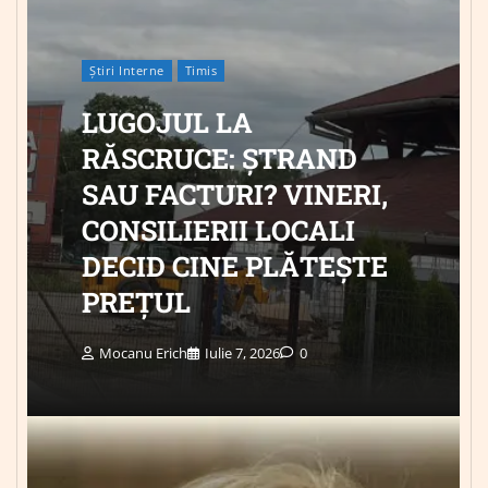
Știri Interne
Timis
LUGOJUL LA
RĂSCRUCE: ȘTRAND
SAU FACTURI? VINERI,
CONSILIERII LOCALI
DECID CINE PLĂTEȘTE
PREȚUL
Mocanu Erich
Iulie 7, 2026
0