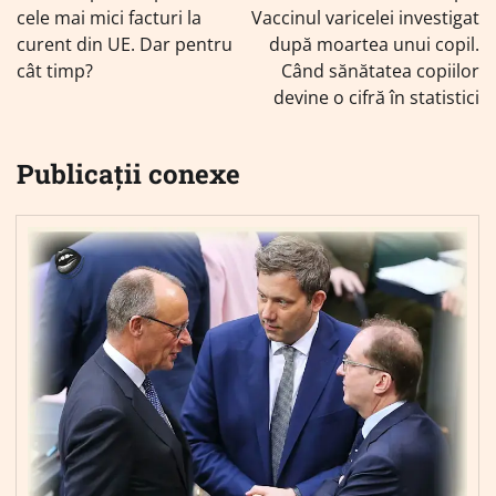
articole
cele mai mici facturi la
Vaccinul varicelei investigat
curent din UE. Dar pentru
după moartea unui copil.
cât timp?
Când sănătatea copiilor
devine o cifră în statistici
Publicații conexe