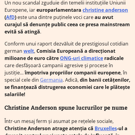
Un nou scandal zguduie din temelii instituțiile Uniunii
Europene, iar
europarlamentara
christine anderson
(
AfD
)
este una dintre puținele voci care
au avut
curajul să denunțe public ceea ce presa mainstream
evită să atingă
.
Conform unui raport dezvăluit de prestigiosul cotidian
german
welt
,
Comisia Europeană a direcționat
milioane de euro către
ONG-uri climatice
radicale
care desfășoară campanii agresive și procese în
justiție…
împotriva propriilor companii europene
, în
special cele din
Germania
. Adică,
din banii cetățenilor,
se finanțează distrugerea economiei care le plătește
salariile!
Christine Anderson spune lucrurilor pe nume
Într-un mesaj ferm și asumat pe rețelele sociale,
Christine Anderson atrage atenția că
Bruxelles
-ul a