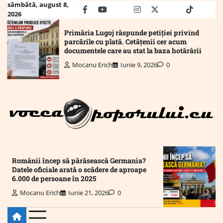
Skip
sâmbătă, august 8,
facebook
youtube
Mail
instagram
twitter
truth
tiktok
wha
2026
to
content
Primăria Lugoj răspunde petiției privind
parcările cu plată. Cetățenii cer acum
documentele care au stat la baza hotărârii
Mocanu Erich
Iunie 9, 2026
0
Românii încep să părăsească Germania?
Datele oficiale arată o scădere de aproape
6.000 de persoane în 2025
Mocanu Erich
Iunie 21, 2026
0