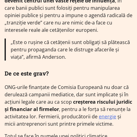
devenit centrul unei vaste rețele de influență
, în
care banii publici sunt folosiți pentru manipularea
opiniei publice și pentru a impune o agendă radicală de
„tranziție verde” care nu are nimic de-a face cu
interesele reale ale cetățenilor europeni.
„Este o rușine că cetățenii sunt obligați să plătească
pentru propaganda care le distruge afacerile și
viața”, afirmă Anderson.
De ce este grav?
ONG-urile finanțate de Comisia Europeană nu doar că
derulează campanii mediatice, dar sunt implicate și în
acțiuni legale care au ca scop
creșterea riscului juridic
și financiar al firmelor
, pentru a le forța să renunțe la
activitatea lor. Fermierii, producătorii de
energie
și
micii antreprenori sunt printre primele victime.
Totul se face în numele unei politici climatice