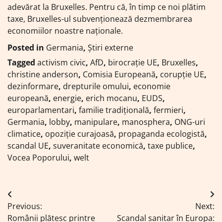
adevărat la Bruxelles. Pentru că, în timp ce noi plătim
taxe, Bruxelles-ul subvenționează dezmembrarea
economiilor noastre naționale.
Posted in
Germania
,
Știri externe
Tagged
activism civic
,
AfD
,
birocrație UE
,
Bruxelles
,
christine anderson
,
Comisia Europeană
,
corupție UE
,
dezinformare
,
drepturile omului
,
economie
europeană
,
energie
,
erich mocanu
,
EUDS
,
europarlamentari
,
familie tradițională
,
fermieri
,
Germania
,
lobby
,
manipulare
,
manosphera
,
ONG-uri
climatice
,
opoziție curajoasă
,
propaganda ecologistă
,
scandal UE
,
suveranitate economică
,
taxe publice
,
Vocea Poporului
,
welt
Navigare
Previous:
Next:
în
Românii plătesc printre
Scandal sanitar în Europa: