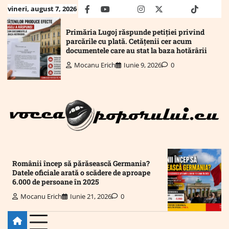
Skip
vineri, august 7, 2026
facebook
youtube
Mail
instagram
twitter
truth
tiktok
wha
to
content
Primăria Lugoj răspunde petiției privind
parcările cu plată. Cetățenii cer acum
documentele care au stat la baza hotărârii
Mocanu Erich
Iunie 9, 2026
0
Românii încep să părăsească Germania?
Datele oficiale arată o scădere de aproape
6.000 de persoane în 2025
Mocanu Erich
Iunie 21, 2026
0