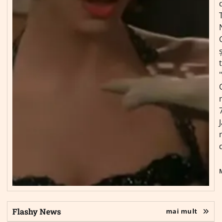
ș
Flashy News
mai mult