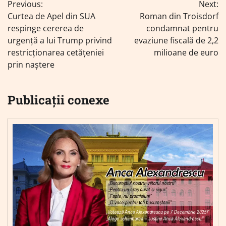
Previous:
Next:
în
Curtea de Apel din SUA
Roman din Troisdorf
articole
respinge cererea de
condamnat pentru
urgență a lui Trump privind
evaziune fiscală de 2,2
restricționarea cetățeniei
milioane de euro
prin naștere
Publicații conexe