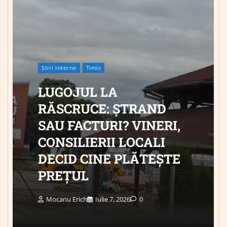
Știri Interne
Timis
LUGOJUL LA
RĂSCRUCE: ȘTRAND
SAU FACTURI? VINERI,
CONSILIERII LOCALI
DECID CINE PLĂTEȘTE
PREȚUL
Mocanu Erich
Iulie 7, 2026
0