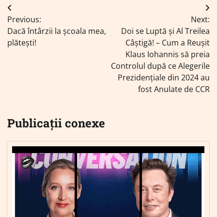
Navigare
Previous:
Next:
în
Dacă întârzii la școala mea,
Doi se Luptă și Al Treilea
articole
plătești!
Câștigă! – Cum a Reușit
Klaus Iohannis să preia
Controlul după ce Alegerile
Prezidențiale din 2024 au
fost Anulate de CCR
Publicații conexe