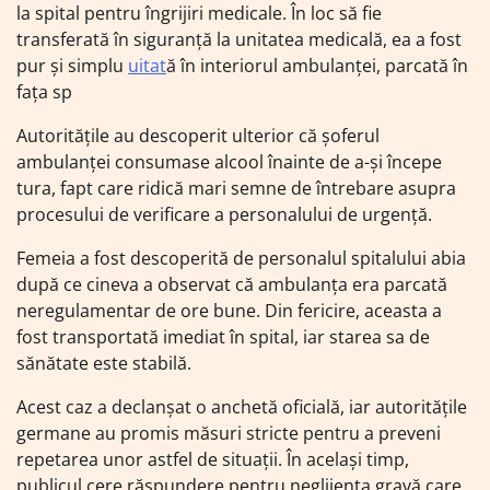
la spital pentru îngrijiri medicale. În loc să fie
transferată în siguranță la unitatea medicală, ea a fost
pur și simplu
uitat
ă în interiorul ambulanței, parcată în
fața sp
Autoritățile au descoperit ulterior că șoferul
ambulanței consumase alcool înainte de a-și începe
tura, fapt care ridică mari semne de întrebare asupra
procesului de verificare a personalului de urgență.
Femeia a fost descoperită de personalul spitalului abia
după ce cineva a observat că ambulanța era parcată
neregulamentar de ore bune. Din fericire, aceasta a
fost transportată imediat în spital, iar starea sa de
sănătate este stabilă.
Acest caz a declanșat o anchetă oficială, iar autoritățile
germane au promis măsuri stricte pentru a preveni
repetarea unor astfel de situații. În același timp,
publicul cere răspundere pentru neglijența gravă care