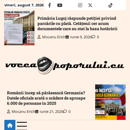
Skip
vineri, august 7, 2026
facebook
youtube
Mail
instagram
twitter
truth
tiktok
wha
to
content
Primăria Lugoj răspunde petiției privind
parcările cu plată. Cetățenii cer acum
documentele care au stat la baza hotărârii
Mocanu Erich
Iunie 9, 2026
0
Românii încep să părăsească Germania?
Datele oficiale arată o scădere de aproape
6.000 de persoane în 2025
Mocanu Erich
Iunie 21, 2026
0