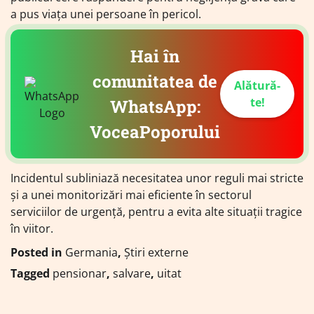
a pus viața unei persoane în pericol.
Hai în
comunitatea de
Alătură-
te!
WhatsApp:
VoceaPoporului
Incidentul subliniază necesitatea unor reguli mai stricte
și a unei monitorizări mai eficiente în sectorul
serviciilor de urgență, pentru a evita alte situații tragice
în viitor.
Posted in
Germania
,
Știri externe
Tagged
pensionar
,
salvare
,
uitat