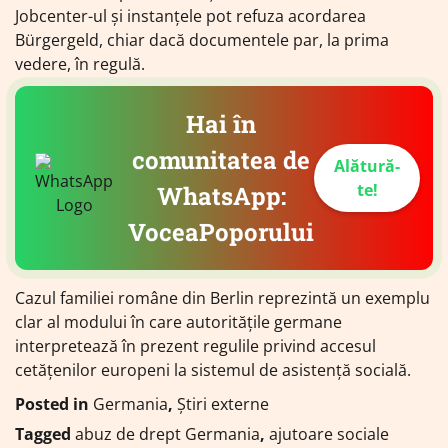
Jobcenter-ul și instanțele pot refuza acordarea
Bürgergeld, chiar dacă documentele par, la prima
vedere, în regulă.
Hai în
comunitatea de
Alătură-
te!
WhatsApp:
VoceaPoporului
Cazul familiei române din Berlin reprezintă un exemplu
clar al modului în care autoritățile germane
interpretează în prezent regulile privind accesul
cetățenilor europeni la sistemul de asistență socială.
Posted in
Germania
,
Știri externe
Tagged
abuz de drept Germania
,
ajutoare sociale