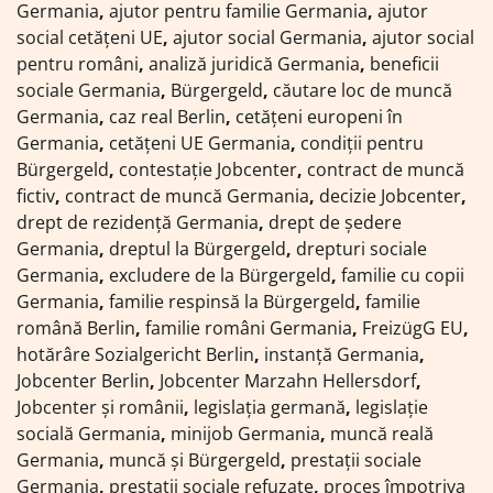
Germania
,
ajutor pentru familie Germania
,
ajutor
social cetățeni UE
,
ajutor social Germania
,
ajutor social
pentru români
,
analiză juridică Germania
,
beneficii
sociale Germania
,
Bürgergeld
,
căutare loc de muncă
Germania
,
caz real Berlin
,
cetățeni europeni în
Germania
,
cetățeni UE Germania
,
condiții pentru
Bürgergeld
,
contestație Jobcenter
,
contract de muncă
fictiv
,
contract de muncă Germania
,
decizie Jobcenter
,
drept de rezidență Germania
,
drept de ședere
Germania
,
dreptul la Bürgergeld
,
drepturi sociale
Germania
,
excludere de la Bürgergeld
,
familie cu copii
Germania
,
familie respinsă la Bürgergeld
,
familie
română Berlin
,
familie români Germania
,
FreizügG EU
,
hotărâre Sozialgericht Berlin
,
instanță Germania
,
Jobcenter Berlin
,
Jobcenter Marzahn Hellersdorf
,
Jobcenter și românii
,
legislația germană
,
legislație
socială Germania
,
minijob Germania
,
muncă reală
Germania
,
muncă și Bürgergeld
,
prestații sociale
Germania
,
prestații sociale refuzate
,
proces împotriva