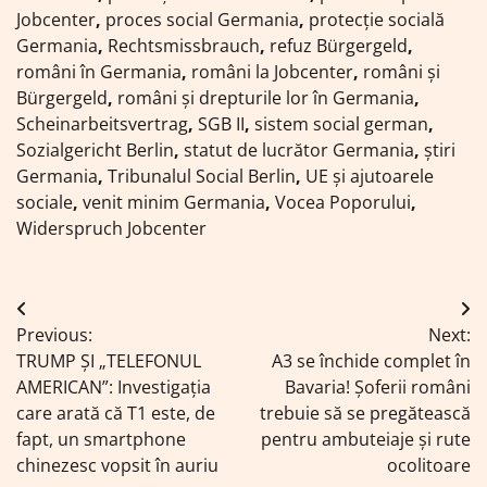
Jobcenter
,
proces social Germania
,
protecție socială
Germania
,
Rechtsmissbrauch
,
refuz Bürgergeld
,
români în Germania
,
români la Jobcenter
,
români și
Bürgergeld
,
români și drepturile lor în Germania
,
Scheinarbeitsvertrag
,
SGB II
,
sistem social german
,
Sozialgericht Berlin
,
statut de lucrător Germania
,
știri
Germania
,
Tribunalul Social Berlin
,
UE și ajutoarele
sociale
,
venit minim Germania
,
Vocea Poporului
,
Widerspruch Jobcenter
Navigare
Previous:
Next:
în
TRUMP ȘI „TELEFONUL
A3 se închide complet în
articole
AMERICAN”: Investigația
Bavaria! Șoferii români
care arată că T1 este, de
trebuie să se pregătească
fapt, un smartphone
pentru ambuteiaje și rute
chinezesc vopsit în auriu
ocolitoare