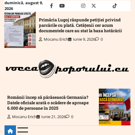
Skip
duminică, august 9,
facebook
youtube
Mail
instagram
twitter
truth
tiktok
wha
2026
to
content
Primăria Lugoj răspunde petiției privind
parcările cu plată. Cetățenii cer acum
documentele care au stat la baza hotărârii
Mocanu Erich
Iunie 9, 2026
0
Românii încep să părăsească Germania?
Datele oficiale arată o scădere de aproape
6.000 de persoane în 2025
Mocanu Erich
Iunie 21, 2026
0