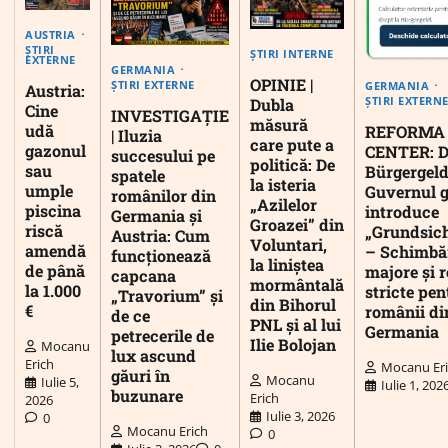
AUSTRIA
ȘTIRI
ȘTIRI INTERNE
EXTERNE
GERMANIA
OPINIE |
ȘTIRI EXTERNE
GERMANIA
Austria:
ȘTIRI EXTERN
Dubla
Cine
INVESTIGAȚIE
măsură
udă
REFORMA
| Iluzia
care pute a
gazonul
CENTER: D
succesului pe
politică: De
sau
Bürgergeld
spatele
la isteria
umple
Guvernul 
românilor din
„Azilelor
piscina
introduce
Germania și
Groazei” din
riscă
„Grundsic
Austria: Cum
Voluntari,
amendă
– Schimbă
funcționează
la liniștea
de până
majore și r
capcana
mormântală
la 1.000
stricte pen
„Travorium” și
din Bihorul
€
românii di
de ce
PNL și al lui
Germania
petrecerile de
Ilie Bolojan
Mocanu
lux ascund
Erich
Mocanu Er
găuri în
Mocanu
Iulie 5,
Iulie 1, 202
buzunare
Erich
2026
Iulie 3, 2026
0
Mocanu Erich
0