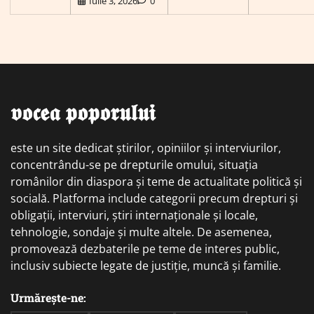
Iulie 3, 2026
0
𝖛𝖔𝖈𝖊𝖆 𝖕𝖔𝖕𝖔𝖗𝖚𝖑𝖚𝖎
este un site dedicat știrilor, opiniilor și interviurilor,
concentrându-se pe drepturile omului, situația
românilor din diaspora și teme de actualitate politică și
socială. Platforma include categorii precum drepturi și
obligații, interviuri, știri internaționale și locale,
tehnologie, sondaje și multe altele. De asemenea,
promovează dezbaterile pe teme de interes public,
inclusiv subiecte legate de justiție, muncă și familie.
Urmărește-ne: