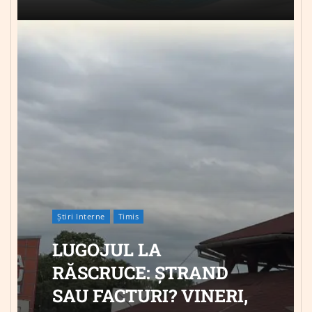
Știri Interne
Timis
LUGOJUL LA
RĂSCRUCE: ȘTRAND
SAU FACTURI? VINERI,