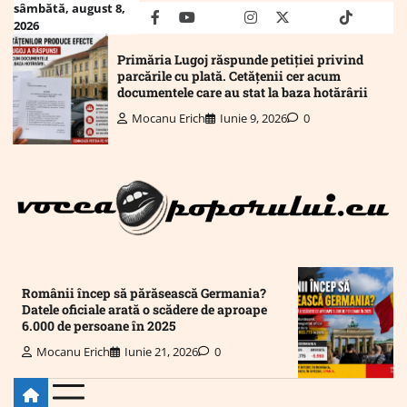
Skip
sâmbătă, august 8,
facebook
youtube
Mail
instagram
twitter
truth
tiktok
wha
2026
to
content
Primăria Lugoj răspunde petiției privind
parcările cu plată. Cetățenii cer acum
documentele care au stat la baza hotărârii
Mocanu Erich
Iunie 9, 2026
0
Românii încep să părăsească Germania?
Datele oficiale arată o scădere de aproape
6.000 de persoane în 2025
Mocanu Erich
Iunie 21, 2026
0