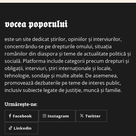
𝖛𝖔𝖈𝖊𝖆 𝖕𝖔𝖕𝖔𝖗𝖚𝖑𝖚𝖎
este un site dedicat știrilor, opiniilor și interviurilor,
concentrându-se pe drepturile omului, situația
românilor din diaspora și teme de actualitate politică și
socială. Platforma include categorii precum drepturi și
obligații, interviuri, știri internaționale și locale,
tehnologie, sondaje și multe altele. De asemenea,
promovează dezbaterile pe teme de interes public,
inclusiv subiecte legate de justiție, muncă și familie.
Urmărește-ne:
Facebook
Instagram
Twitter
Linkedin