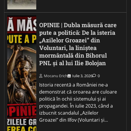
OPINIE | Dubla măsură care
pute a politică: De la isteria
„Azilelor Groazei” din
Voluntari, la liniștea
mormântală din Bihorul
PNL și al lui Ilie Bolojan
Mocanu Erich
Iulie 3, 2026
0
Istoria recentă a României ne-a
demonstrat că oroarea are culoare
politică în ochii sistemului și ai
propagandei. În iulie 2023, când a
izbucnit scandalul „Azilelor
Groazei” din Ilfov (Voluntari și…