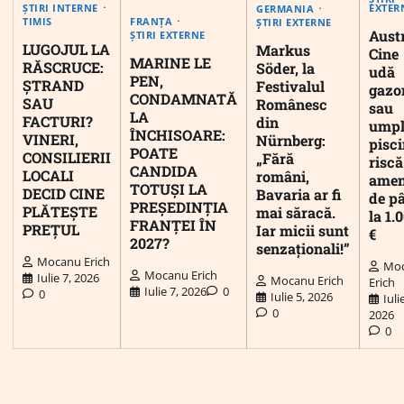
EXTER
ȘTIRI INTERNE
GERMANIA
FRANȚA
TIMIS
ȘTIRI EXTERNE
Austr
ȘTIRI EXTERNE
LUGOJUL LA
Markus
Cine
MARINE LE
RĂSCRUCE:
Söder, la
udă
PEN,
ȘTRAND
Festivalul
gazo
CONDAMNATĂ
SAU
Românesc
sau
LA
FACTURI?
din
umpl
ÎNCHISOARE:
VINERI,
Nürnberg:
pisc
POATE
CONSILIERII
„Fără
riscă
CANDIDA
LOCALI
români,
ame
TOTUȘI LA
DECID CINE
Bavaria ar fi
de p
PREȘEDINȚIA
PLĂTEȘTE
mai săracă.
la 1.
FRANȚEI ÎN
PREȚUL
Iar micii sunt
€
2027?
senzaționali!”
Mocanu Erich
Mo
Mocanu Erich
Iulie 7, 2026
Mocanu Erich
Erich
Iulie 7, 2026
0
0
Iulie 5, 2026
Iuli
0
2026
0