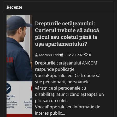
Recente
Drepturile cetățeanului:
Curierul trebuie să aducă
plicul sau coletul până la
ușa apartamentului?
Mocanu Erich
Iulie 20, 2026
0
Drepturile cetățeanului ANCOM
răspunde publicației
VoceaPoporului.eu. Ce trebuie să
știe pensionarii, persoanele
vârstnice și persoanele cu
dizabilități atunci când așteaptă un
plic sau un colet.
VoceaPoporului.eu Informație de
interes public…