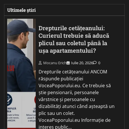
Ultimele știri
Drepturile cetățeanului:
Curierul trebuie să aducă
plicul sau coletul până la
ușa apartamentului?
Mocanu Erich
Iulie 20, 2026
0
Drepturile cetățeanului ANCOM
răspunde publicației
VoceaPoporului.eu. Ce trebuie să
știe pensionarii, persoanele
vârstnice și persoanele cu
dizabilități atunci când așteaptă un
plic sau un colet.
VoceaPoporului.eu Informație de
interes public…