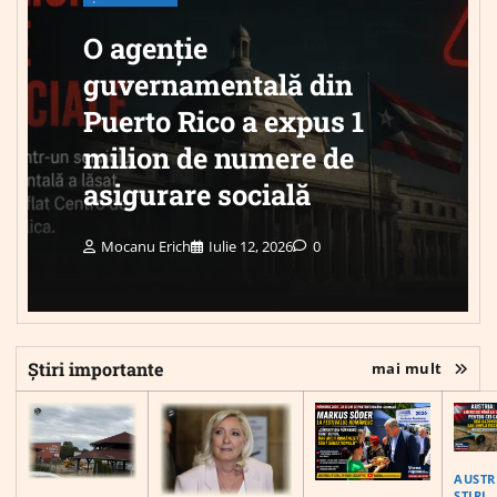
O agenție
guvernamentală din
Puerto Rico a expus 1
milion de numere de
asigurare socială
Mocanu Erich
Iulie 12, 2026
0
Știri importante
mai mult
AUSTR
ȘTIRI