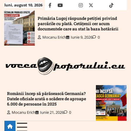
Skip
luni, august 10, 2026
facebook
youtube
Mail
instagram
twitter
truth
tiktok
wha
to
content
Primăria Lugoj răspunde petiției privind
parcările cu plată. Cetățenii cer acum
documentele care au stat la baza hotărârii
Mocanu Erich
Iunie 9, 2026
0
Românii încep să părăsească Germania?
Datele oficiale arată o scădere de aproape
6.000 de persoane în 2025
Mocanu Erich
Iunie 21, 2026
0