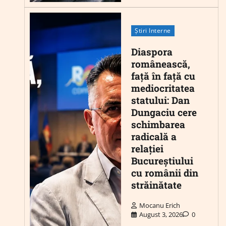
Știri Interne
Diaspora
românească,
față în față cu
mediocritatea
statului: Dan
Dungaciu cere
schimbarea
radicală a
relației
Bucureștiului
cu românii din
străinătate
Mocanu Erich
August 3, 2026
0