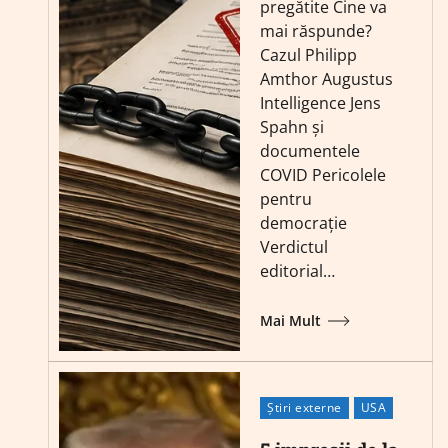
pregătite Cine va
mai răspunde?
Cazul Philipp
Amthor Augustus
Intelligence Jens
Spahn și
documentele
COVID Pericolele
pentru
democrație
Verdictul
editorial…
Mai Mult
Știri externe
USA