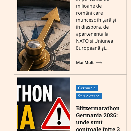
milioane de
români care
muncesc în țară și
în diaspora, de
apartenența la
NATO și Uniunea
Europeană și…
Mai Mult
Germania
Știri externe
Blitzermarathon
Germania 2026:
unde sunt
controale între 3