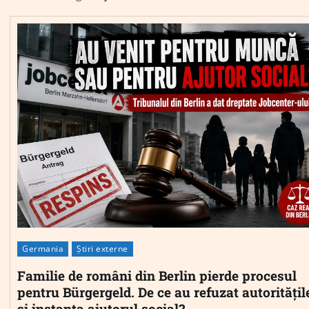
Germania
Știri externe
Familie de români din Berlin pierde procesul
pentru Bürgergeld. De ce au refuzat autoritățil
și instanța ajutorul social?