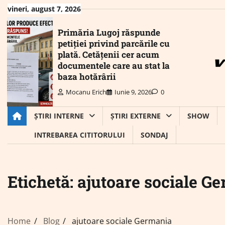
Skip
vineri, august 7, 2026
to
content
Primăria Lugoj răspunde
petiției privind parcările cu
plată. Cetățenii cer acum
documentele care au stat la
baza hotărârii
Mocanu Erich
Iunie 9, 2026
0
ȘTIRI INTERNE
ȘTIRI EXTERNE
SHOW
INTREBAREA CITITORULUI
SONDAJ
Etichetă:
ajutoare sociale G
Home
Blog
ajutoare sociale Germania