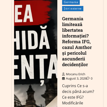
Germania
Știri externe
Germania
limitează
libertatea
informației?
Reforma IFG,
cazul Amthor
și pericolul
ascunderii
decidenților
Mocanu Erich
August 3, 2026
0
Cuprins Ce s-a
decis până acum?
Ce este IFG?
Modificările