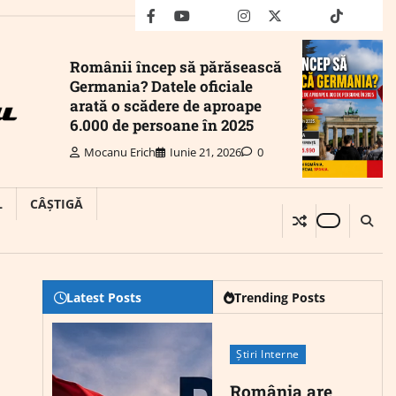
facebook
youtube
Mail
instagram
twitter
truth
tiktok
wha
Românii încep să părăsească
Germania? Datele oficiale
arată o scădere de aproape
6.000 de persoane în 2025
Mocanu Erich
Iunie 21, 2026
0
L
CÂȘTIGĂ
Latest Posts
Trending Posts
Știri Interne
România are