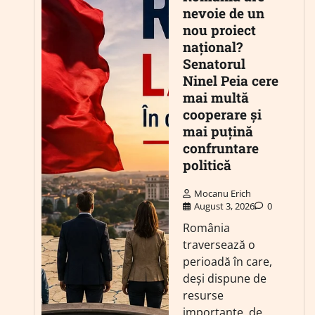
nevoie de un
nou proiect
național?
Senatorul
Ninel Peia cere
mai multă
cooperare și
mai puțină
confruntare
politică
Mocanu Erich
August 3, 2026
0
România
traversează o
perioadă în care,
deși dispune de
resurse
importante, de