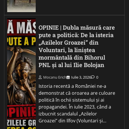
OPINIE | Dubla măsură care
pute a politică: De la isteria
„Azilelor Groazei” din
Voluntari, la liniștea
mormântală din Bihorul
PNL și al lui Ilie Bolojan
Mocanu Erich
Iulie 3, 2026
0
Istoria recentă a României ne-a
demonstrat că oroarea are culoare
politică în ochii sistemului și ai
propagandei. În iulie 2023, când a
izbucnit scandalul „Azilelor
Groazei” din Ilfov (Voluntari și…