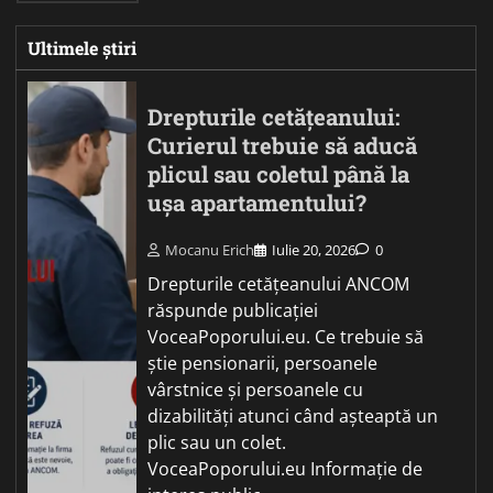
Ultimele știri
Drepturile cetățeanului:
Curierul trebuie să aducă
plicul sau coletul până la
ușa apartamentului?
Mocanu Erich
Iulie 20, 2026
0
Drepturile cetățeanului ANCOM
răspunde publicației
VoceaPoporului.eu. Ce trebuie să
știe pensionarii, persoanele
vârstnice și persoanele cu
dizabilități atunci când așteaptă un
plic sau un colet.
VoceaPoporului.eu Informație de