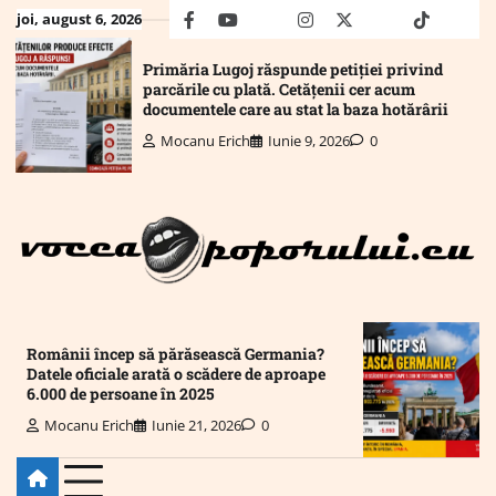
Skip
joi, august 6, 2026
facebook
youtube
Mail
instagram
twitter
truth
tiktok
wha
to
content
Primăria Lugoj răspunde petiției privind
parcările cu plată. Cetățenii cer acum
documentele care au stat la baza hotărârii
Mocanu Erich
Iunie 9, 2026
0
Românii încep să părăsească Germania?
Datele oficiale arată o scădere de aproape
6.000 de persoane în 2025
Mocanu Erich
Iunie 21, 2026
0