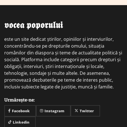
𝖛𝖔𝖈𝖊𝖆 𝖕𝖔𝖕𝖔𝖗𝖚𝖑𝖚𝖎
este un site dedicat știrilor, opiniilor și interviurilor,
concentrându-se pe drepturile omului, situația
românilor din diaspora și teme de actualitate politică și
socială. Platforma include categorii precum drepturi și
obligații, interviuri, știri internaționale și locale,
tehnologie, sondaje și multe altele. De asemenea,
promovează dezbaterile pe teme de interes public,
inclusiv subiecte legate de justiție, muncă și familie.
Urmărește-ne:
Facebook
Instagram
Twitter
Linkedin