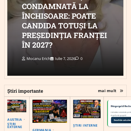
CONDAMNATĂ LA
ÎNCHISOARE: POATE
CANDIDA TOTUȘI LA
PREȘEDINȚIA FRANȚEI
ÎN 2027?
Mocanu Erich
Iulie 7, 2026
0
Știri importante
mai mult
AUSTRIA
ȘTIRI
ȘTIRI INTERNE
EXTERNE
GERMANIA