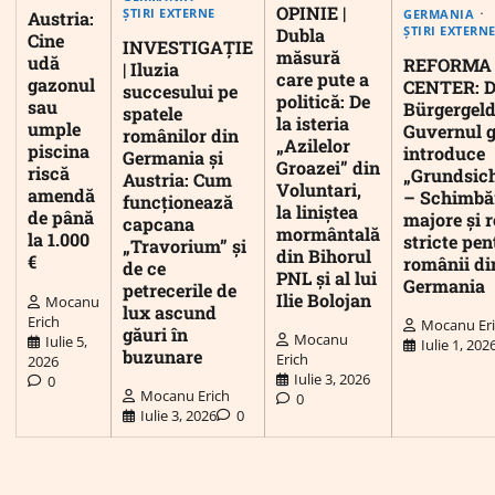
OPINIE |
ȘTIRI EXTERNE
GERMANIA
Austria:
ȘTIRI EXTERN
Dubla
Cine
INVESTIGAȚIE
măsură
udă
REFORMA
| Iluzia
care pute a
gazonul
CENTER: D
succesului pe
politică: De
sau
Bürgergeld
spatele
la isteria
umple
Guvernul 
românilor din
„Azilelor
piscina
introduce
Germania și
Groazei” din
riscă
„Grundsic
Austria: Cum
Voluntari,
amendă
– Schimbă
funcționează
la liniștea
de până
majore și r
capcana
mormântală
la 1.000
stricte pen
„Travorium” și
din Bihorul
€
românii di
de ce
PNL și al lui
Germania
petrecerile de
Ilie Bolojan
Mocanu
lux ascund
Erich
Mocanu Er
găuri în
Mocanu
Iulie 5,
Iulie 1, 202
buzunare
Erich
2026
Iulie 3, 2026
0
Mocanu Erich
0
Iulie 3, 2026
0