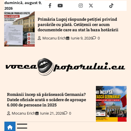
Skip
duminică, august 9,
facebook
youtube
Mail
instagram
twitter
truth
tiktok
wha
2026
to
content
Primăria Lugoj răspunde petiției privind
parcările cu plată. Cetățenii cer acum
documentele care au stat la baza hotărârii
Mocanu Erich
Iunie 9, 2026
0
Românii încep să părăsească Germania?
Datele oficiale arată o scădere de aproape
6.000 de persoane în 2025
Mocanu Erich
Iunie 21, 2026
0