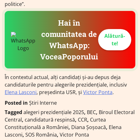
politice”.
Hai în
comunitatea de
Alătură-
te!
WhatsApp:
VoceaPoporului
În contextul actual, alți candidați și-au depus deja
candidaturile pentru alegerile prezidențiale, inclusiv
Elena Lasconi
, președinta USR, și
Victor Ponta
.
Posted in
Știri Interne
Tagged
alegeri prezidențiale 2025
,
BEC
,
Biroul Electoral
Central
,
candidatură respinsă
,
CCR
,
Curtea
Constituțională a României
,
Diana Șoșoacă
,
Elena
Lasconi
,
SOS România
,
Victor Ponta