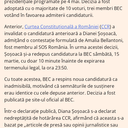
prezidențiale programate pe 4 mai. Decizia a fost
adoptată cu o majoritate de 10 voturi, trei membri BEC
votând în favoarea admiterii candidaturii.
Anterior,
Curtea Constituțională a României
(
CCR
) a
invalidat o candidatură anterioară a Dianei Șoșoacă,
admițând o contestație formulată de Amalia Bellantoni,
fost membru al SOS România. În urma acestei decizii,
Șoșoacă și-a redepus candidatura la BEC sâmbătă, 15
martie, cu doar 10 minute înainte de expirarea
termenului legal, la ora 23:50.
Cu toate acestea, BEC a respins noua candidatură ca
inadmisibilă, motivând că semnăturile de susținere
erau identice cu cele depuse anterior. Decizia a fost
publicată pe site-ul oficial al BEC.
Într-o declarație publică, Diana Șoșoacă s-a declarat
nedreptățită de hotărârea CCR, afirmând că aceasta s-a
bazat pe „articole de presă sau opinii jurnalistice sau