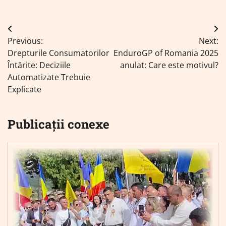
Navigare
Previous:
Next:
în
Drepturile Consumatorilor
EnduroGP of Romania 2025
articole
Întărite: Deciziile
anulat: Care este motivul?
Automatizate Trebuie
Explicate
Publicații conexe