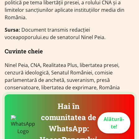
politică pe tema libertății presei, a rolului CNA și a
limitelor sancțiunilor aplicate instituțiilor media din
România.
Sursa:
Document transmis redacției
voceapoporului.eu de senatorul Ninel Peia.
Cuvinte cheie
Ninel Peia, CNA, Realitatea Plus, libertatea presei,
cenzură ideologică, Senatul României, comisie
parlamentară de anchetă, suveranism, presă
conservatoare, libertatea de exprimare, România
Hai în
comunitatea de
Alătură-
te!
WhatsApp: