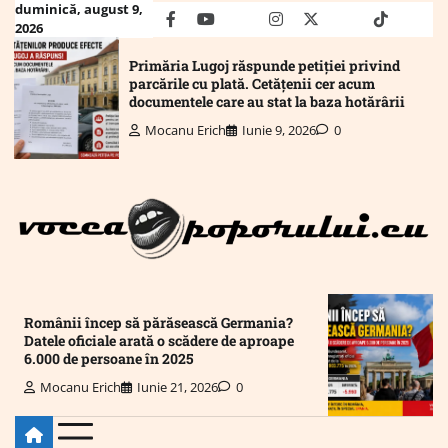
Skip
duminică, august 9,
facebook
youtube
Mail
instagram
twitter
truth
tiktok
wha
2026
to
content
Primăria Lugoj răspunde petiției privind
parcările cu plată. Cetățenii cer acum
documentele care au stat la baza hotărârii
Mocanu Erich
Iunie 9, 2026
0
Românii încep să părăsească Germania?
Datele oficiale arată o scădere de aproape
6.000 de persoane în 2025
Mocanu Erich
Iunie 21, 2026
0