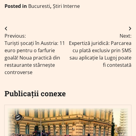
Posted in
Bucuresti
,
Știri Interne
Navigare
Previous:
Next:
în
Turiști șocați în Austria: 11
Expertiză juridică: Parcarea
articole
euro pentru o farfurie
cu plată exclusiv prin SMS
goală! Noua practică din
sau aplicație la Lugoj poate
restaurante stârnește
fi contestată
controverse
Publicații conexe