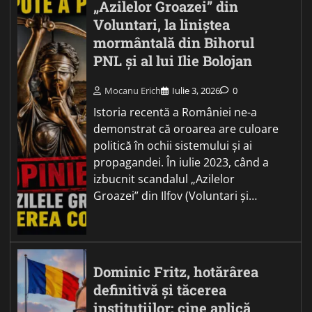
„Azilelor Groazei” din
Voluntari, la liniștea
mormântală din Bihorul
PNL și al lui Ilie Bolojan
Mocanu Erich
Iulie 3, 2026
0
Istoria recentă a României ne-a
demonstrat că oroarea are culoare
politică în ochii sistemului și ai
propagandei. În iulie 2023, când a
izbucnit scandalul „Azilelor
Groazei” din Ilfov (Voluntari și…
Dominic Fritz, hotărârea
definitivă și tăcerea
instituțiilor: cine aplică