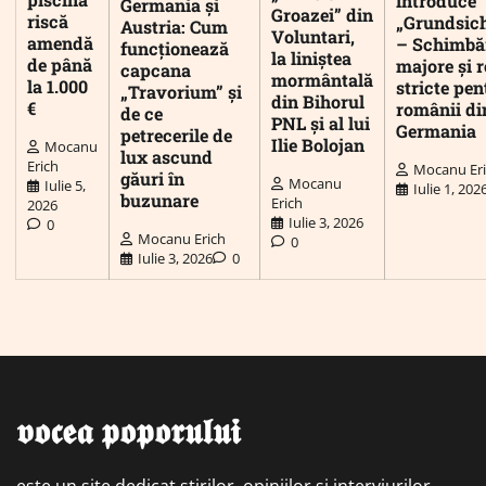
introduce
Germania și
Groazei” din
riscă
„Grundsic
Austria: Cum
Voluntari,
amendă
– Schimbă
funcționează
la liniștea
de până
majore și r
capcana
mormântală
la 1.000
stricte pen
„Travorium” și
din Bihorul
€
românii di
de ce
PNL și al lui
Germania
petrecerile de
Ilie Bolojan
Mocanu
lux ascund
Erich
Mocanu Er
găuri în
Mocanu
Iulie 5,
Iulie 1, 202
buzunare
Erich
2026
Iulie 3, 2026
0
Mocanu Erich
0
Iulie 3, 2026
0
𝖛𝖔𝖈𝖊𝖆 𝖕𝖔𝖕𝖔𝖗𝖚𝖑𝖚𝖎
este un site dedicat știrilor, opiniilor și interviurilor,