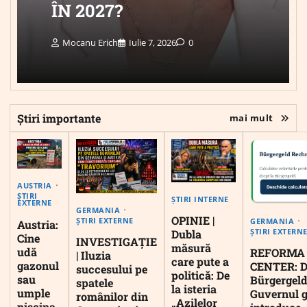
ÎN 2027?
Mocanu Erich
Iulie 7, 2026
0
Știri importante
mai mult
AUSTRIA
ȘTIRI
ȘTIRI INTERNE
EXTERNE
GERMANIA
OPINIE |
ȘTIRI EXTERNE
GERMANIA
Austria:
ȘTIRI EXTERN
Dubla
Cine
INVESTIGAȚIE
măsură
udă
REFORMA
| Iluzia
care pute a
gazonul
CENTER: D
succesului pe
politică: De
sau
Bürgergeld
spatele
la isteria
umple
Guvernul 
românilor din
„Azilelor
piscina