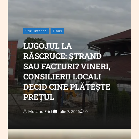
Știri Interne
Timis
LUGOJUL LA
RĂSCRUCE: ȘTRAND
SAU FACTURI? VINERI,
CONSILIERII LOCALI
DECID CINE PLĂTEȘTE
PREȚUL
Mocanu Erich
Iulie 7, 2026
0