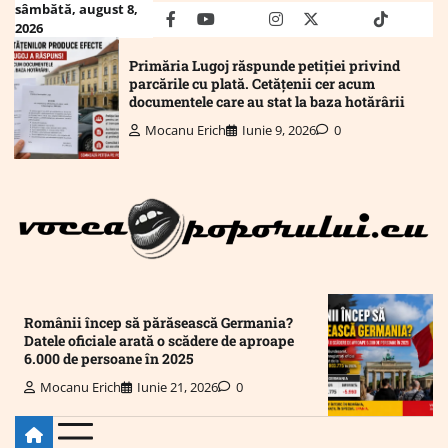
Skip
sâmbătă, august 8,
facebook
youtube
Mail
instagram
twitter
truth
tiktok
wha
2026
to
content
Primăria Lugoj răspunde petiției privind
parcările cu plată. Cetățenii cer acum
documentele care au stat la baza hotărârii
Mocanu Erich
Iunie 9, 2026
0
Românii încep să părăsească Germania?
Datele oficiale arată o scădere de aproape
6.000 de persoane în 2025
Mocanu Erich
Iunie 21, 2026
0