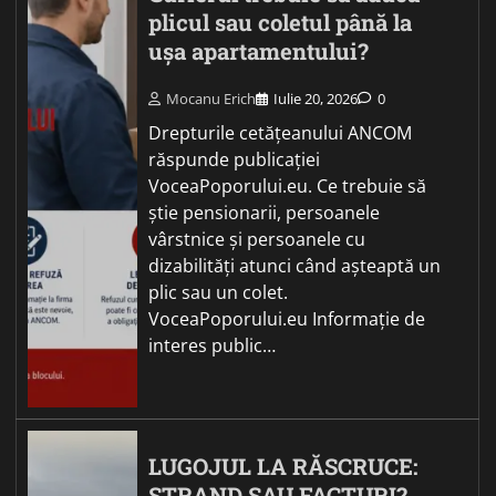
plicul sau coletul până la
ușa apartamentului?
Mocanu Erich
Iulie 20, 2026
0
Drepturile cetățeanului ANCOM
răspunde publicației
VoceaPoporului.eu. Ce trebuie să
știe pensionarii, persoanele
vârstnice și persoanele cu
dizabilități atunci când așteaptă un
plic sau un colet.
VoceaPoporului.eu Informație de
interes public…
LUGOJUL LA RĂSCRUCE:
ȘTRAND SAU FACTURI?