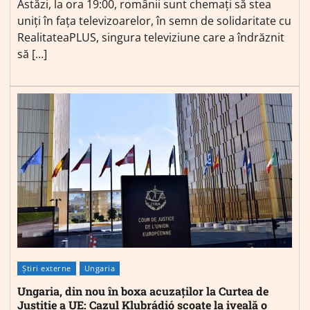
Astăzi, la ora 19:00, românii sunt chemați să stea
uniți în fața televizoarelor, în semn de solidaritate cu
RealitateaPLUS, singura televiziune care a îndrăznit
să […]
Știri externe
Ungaria
Ungaria, din nou în boxa acuzaților la Curtea de
Justiție a UE: Cazul Klubrádió scoate la iveală o