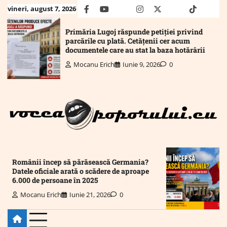
Skip
vineri, august 7, 2026
facebook
youtube
Mail
instagram
twitter
truth
tiktok
wha
to
content
Primăria Lugoj răspunde petiției privind
parcările cu plată. Cetățenii cer acum
documentele care au stat la baza hotărârii
Mocanu Erich
Iunie 9, 2026
0
Românii încep să părăsească Germania?
Datele oficiale arată o scădere de aproape
6.000 de persoane în 2025
Mocanu Erich
Iunie 21, 2026
0