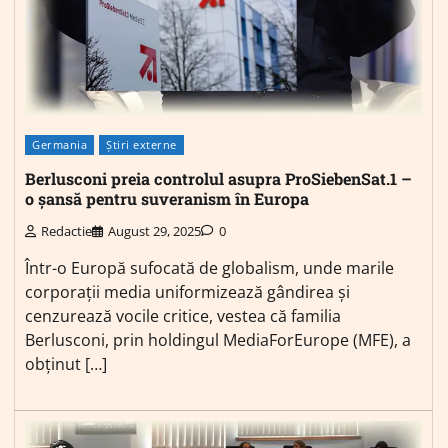
Germania
Știri externe
Berlusconi preia controlul asupra ProSiebenSat.1 –
o șansă pentru suveranism în Europa
Redactie
August 29, 2025
0
Într-o Europă sufocată de globalism, unde marile
corporații media uniformizează gândirea și
cenzurează vocile critice, vestea că familia
Berlusconi, prin holdingul MediaForEurope (MFE), a
obținut […]