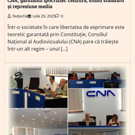
CNA, gardianul ipocriziei: cenzură, dublu standard
și represiune media
Redactie
Iulie 29, 2025
0
Într-o societate în care libertatea de exprimare este
teoretic garantată prin Constituție, Consiliul
Național al Audiovizualului (CNA) pare că trăiește
într-un alt regim – unul […]