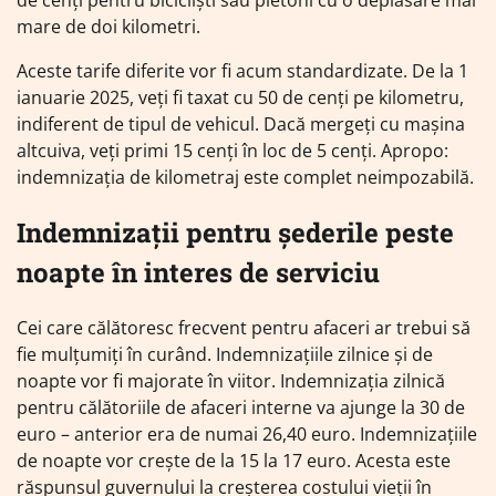
de cenți pentru bicicliști sau pietoni cu o deplasare mai
mare de doi kilometri.
Aceste tarife diferite vor fi acum standardizate. De la 1
ianuarie 2025, veți fi taxat cu 50 de cenți pe kilometru,
indiferent de tipul de vehicul. Dacă mergeți cu mașina
altcuiva, veți primi 15 cenți în loc de 5 cenți. Apropo:
indemnizația de kilometraj este complet neimpozabilă.
Indemnizații pentru șederile peste
noapte în interes de serviciu
Cei care călătoresc frecvent pentru afaceri ar trebui să
fie mulțumiți în curând. Indemnizațiile zilnice și de
noapte vor fi majorate în viitor. Indemnizația zilnică
pentru călătoriile de afaceri interne va ajunge la 30 de
euro – anterior era de numai 26,40 euro. Indemnizațiile
de noapte vor crește de la 15 la 17 euro. Acesta este
răspunsul guvernului la creșterea costului vieții în