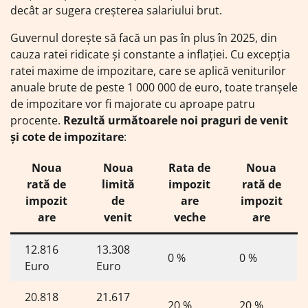
decât ar sugera creșterea salariului brut.
Guvernul dorește să facă un pas în plus în 2025, din
cauza ratei ridicate și constante a inflației. Cu excepția
ratei maxime de impozitare, care se aplică veniturilor
anuale brute de peste 1 000 000 de euro, toate tranșele
de impozitare vor fi majorate cu aproape patru
procente.
Rezultă următoarele noi praguri de venit
și cote de impozitare
:
Noua
Noua
Rata de
Noua
rată de
limită
impozit
rată de
impozit
de
are
impozit
are
venit
veche
are
12.816
13.308
0 %
0 %
Euro
Euro
20.818
21.617
20 %
20 %