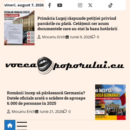
Skip
vineri, august 7, 2026
facebook
youtube
Mail
instagram
twitter
truth
tiktok
wha
to
content
Primăria Lugoj răspunde petiției privind
parcările cu plată. Cetățenii cer acum
documentele care au stat la baza hotărârii
Mocanu Erich
Iunie 9, 2026
0
Românii încep să părăsească Germania?
Datele oficiale arată o scădere de aproape
6.000 de persoane în 2025
Mocanu Erich
Iunie 21, 2026
0