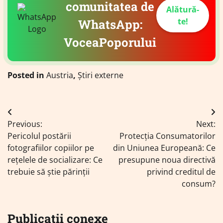
comunitatea de
Alătură-
te!
WhatsApp:
VoceaPoporului
Posted in
Austria
,
Știri externe
Navigare
Previous:
Next:
în
Pericolul postării
Protecția Consumatorilor
articole
fotografiilor copiilor pe
din Uniunea Europeană: Ce
rețelele de socializare: Ce
presupune noua directivă
trebuie să știe părinții
privind creditul de
consum?
Publicații conexe