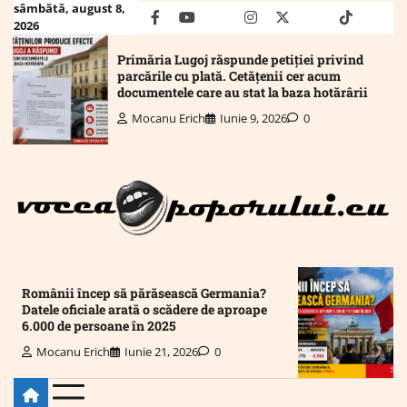
Skip
sâmbătă, august 8,
facebook
youtube
Mail
instagram
twitter
truth
tiktok
wha
2026
to
content
Primăria Lugoj răspunde petiției privind
parcările cu plată. Cetățenii cer acum
documentele care au stat la baza hotărârii
Mocanu Erich
Iunie 9, 2026
0
Românii încep să părăsească Germania?
Datele oficiale arată o scădere de aproape
6.000 de persoane în 2025
Mocanu Erich
Iunie 21, 2026
0