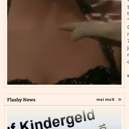
ș
Flashy News
mai mult