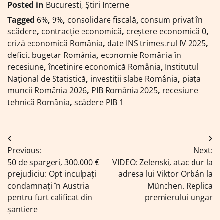
Posted in
Bucuresti
,
Știri Interne
Tagged
6%
,
9%
,
consolidare fiscală
,
consum privat în
scădere
,
contracție economică
,
creștere economică 0
,
criză economică România
,
date INS trimestrul IV 2025
,
deficit bugetar România
,
economie România în
recesiune
,
încetinire economică România
,
Institutul
Național de Statistică
,
investiții slabe România
,
piața
muncii România 2026
,
PIB România 2025
,
recesiune
tehnică România
,
scădere PIB 1
Navigare
Previous:
Next:
în
50 de spargeri, 300.000 €
VIDEO: Zelenski, atac dur la
articole
prejudiciu: Opt inculpați
adresa lui Viktor Orbán la
condamnați în Austria
München. Replica
pentru furt calificat din
premierului ungar
șantiere