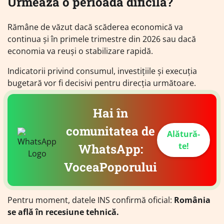
Urmează o perioadă dificilă?
Rămâne de văzut dacă scăderea economică va
continua și în primele trimestre din 2026 sau dacă
economia va reuși o stabilizare rapidă.
Indicatorii privind consumul, investițiile și execuția
bugetară vor fi decisivi pentru direcția următoare.
Hai în
comunitatea de
Alătură-
te!
WhatsApp:
VoceaPoporului
Pentru moment, datele INS confirmă oficial:
România
se află în recesiune tehnică.