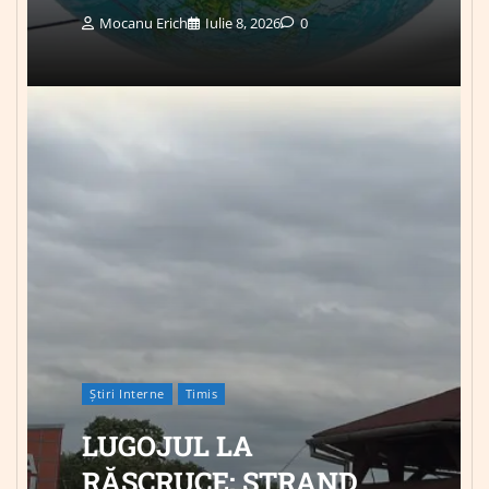
Mocanu Erich
Iulie 8, 2026
0
Știri Interne
Timis
LUGOJUL LA
RĂSCRUCE: ȘTRAND