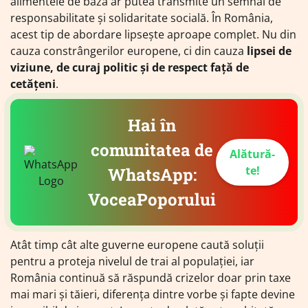
alimentele de bază ar putea transmite un semnal de
responsabilitate și solidaritate socială. În România,
acest tip de abordare lipsește aproape complet. Nu din
cauza constrângerilor europene, ci din cauza
lipsei de
viziune, de curaj politic și de respect față de
cetățeni
.
Hai în
comunitatea de
Alătură-
te!
WhatsApp:
VoceaPoporului
Atât timp cât alte guverne europene caută soluții
pentru a proteja nivelul de trai al populației, iar
România continuă să răspundă crizelor doar prin taxe
mai mari și tăieri, diferența dintre vorbe și fapte devine