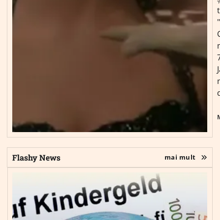
Flashy News
mai mult