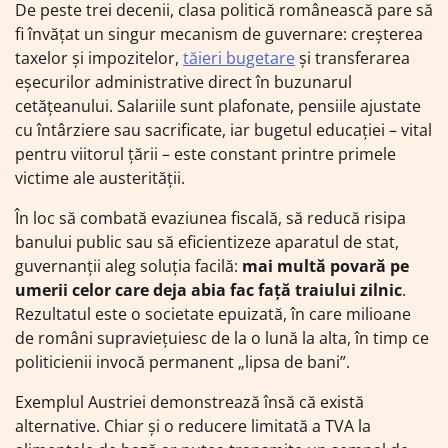
De peste trei decenii, clasa politică românească pare să
fi învățat un singur mecanism de guvernare: creșterea
taxelor și impozitelor,
tăieri bugetare
și transferarea
eșecurilor administrative direct în buzunarul
cetățeanului. Salariile sunt plafonate, pensiile ajustate
cu întârziere sau sacrificate, iar bugetul educației – vital
pentru viitorul țării – este constant printre primele
victime ale austerității.
În loc să combată evaziunea fiscală, să reducă risipa
banului public sau să eficientizeze aparatul de stat,
guvernanții aleg soluția facilă:
mai multă povară pe
umerii celor care deja abia fac față traiului zilnic
.
Rezultatul este o societate epuizată, în care milioane
de români supraviețuiesc de la o lună la alta, în timp ce
politicienii invocă permanent „lipsa de bani”.
Exemplul Austriei demonstrează însă că există
alternative. Chiar și o reducere limitată a TVA la