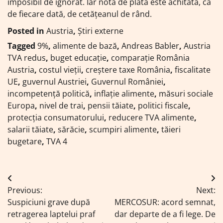
imposibil de ignorat. Iar nota de plată este achitată, ca
de fiecare dată, de cetățeanul de rând.
Posted in
Austria
,
Știri externe
Tagged
9%
,
alimente de bază
,
Andreas Babler
,
Austria
TVA redus
,
buget educație
,
comparație România
Austria
,
costul vieții
,
creștere taxe România
,
fiscalitate
UE
,
guvernul Austriei
,
Guvernul României
,
incompetență politică
,
inflație alimente
,
măsuri sociale
Europa
,
nivel de trai
,
pensii tăiate
,
politici fiscale
,
protecția consumatorului
,
reducere TVA alimente
,
salarii tăiate
,
sărăcie
,
scumpiri alimente
,
tăieri
bugetare
,
TVA 4
Navigare
Previous:
Next:
în
Suspiciuni grave după
MERCOSUR: acord semnat,
articole
retragerea laptelui praf
dar departe de a fi lege. De