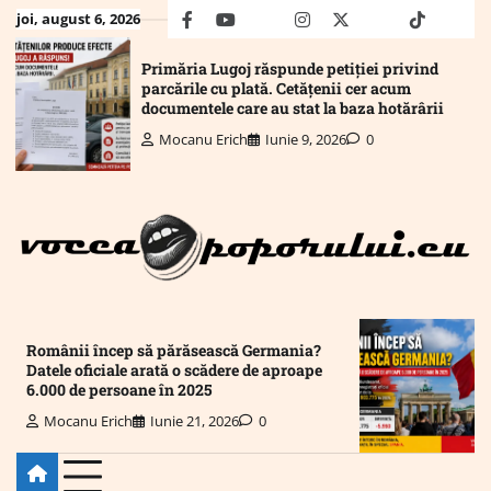
Skip
joi, august 6, 2026
facebook
youtube
Mail
instagram
twitter
truth
tiktok
wha
to
content
Primăria Lugoj răspunde petiției privind
parcările cu plată. Cetățenii cer acum
documentele care au stat la baza hotărârii
Mocanu Erich
Iunie 9, 2026
0
Românii încep să părăsească Germania?
Datele oficiale arată o scădere de aproape
6.000 de persoane în 2025
Mocanu Erich
Iunie 21, 2026
0