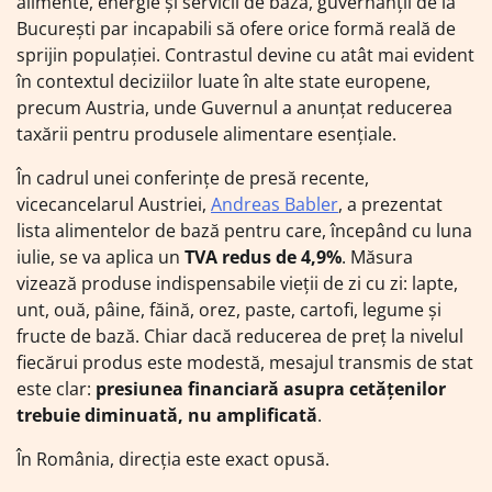
alimente, energie și servicii de bază, guvernanții de la
București par incapabili să ofere orice formă reală de
sprijin populației. Contrastul devine cu atât mai evident
în contextul deciziilor luate în alte state europene,
precum Austria, unde Guvernul a anunțat reducerea
taxării pentru produsele alimentare esențiale.
În cadrul unei conferințe de presă recente,
vicecancelarul Austriei,
Andreas Babler
, a prezentat
lista alimentelor de bază pentru care, începând cu luna
iulie, se va aplica un
TVA redus de 4,9%
. Măsura
vizează produse indispensabile vieții de zi cu zi: lapte,
unt, ouă, pâine, făină, orez, paste, cartofi, legume și
fructe de bază. Chiar dacă reducerea de preț la nivelul
fiecărui produs este modestă, mesajul transmis de stat
este clar:
presiunea financiară asupra cetățenilor
trebuie diminuată, nu amplificată
.
În România, direcția este exact opusă.