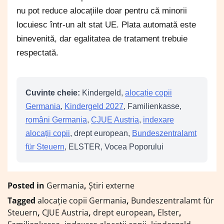
nu pot reduce alocațiile doar pentru că minorii
locuiesc într-un alt stat UE. Plata automată este
binevenită, dar egalitatea de tratament trebuie
respectată.
Cuvinte cheie:
Kindergeld,
alocație copii
Germania
,
Kindergeld 2027
, Familienkasse,
români Germania
,
CJUE Austria
,
indexare
alocații copii
, drept european,
Bundeszentralamt
für Steuern
, ELSTER, Vocea Poporului
Posted in
Germania
,
Știri externe
Tagged
alocație copii Germania
,
Bundeszentralamt für
Steuern
,
CJUE Austria
,
drept european
,
Elster
,