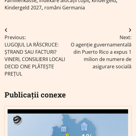
Familienkasse
,
indexare alocații copii
,
kindergeld
,
Kindergeld 2027
,
români Germania
Navigare
Previous:
Next:
în
LUGOJUL LA RĂSCRUCE:
O agenție guvernamentală
articole
ȘTRAND SAU FACTURI?
din Puerto Rico a expus 1
VINERI, CONSILIERII LOCALI
milion de numere de
DECID CINE PLĂTEȘTE
asigurare socială
PREȚUL
Publicații conexe