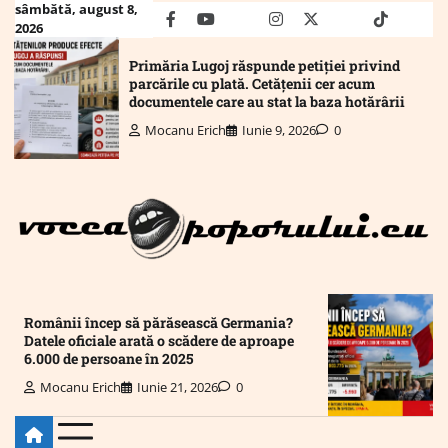
Skip
sâmbătă, august 8,
facebook
youtube
Mail
instagram
twitter
truth
tiktok
wha
2026
to
content
Primăria Lugoj răspunde petiției privind
parcările cu plată. Cetățenii cer acum
documentele care au stat la baza hotărârii
Mocanu Erich
Iunie 9, 2026
0
Românii încep să părăsească Germania?
Datele oficiale arată o scădere de aproape
6.000 de persoane în 2025
Mocanu Erich
Iunie 21, 2026
0