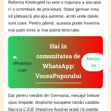
Reforma Kindergeld nu este o majorare a alocației,
ci o schimbare de procedură. Statul german vrea
să plătească alocația automat, acolo unde datele
sunt clare. Pentru părinți, aceasta poate însemna
mai puțin stres și mai puțină birocrație.
Hai în
comunitatea de
Alătură-
WhatsApp:
te!
VoceaPoporului
Dar pentru românii din Germania, mesajul trebuie
spus limpede: drepturile europene rămân valabile.
Decizia CJUE împotriva Austriei arată că statele