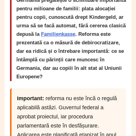
Germania pregătește o schimbare importantă
pentru milioane de familii: plata alocației
pentru copii, cunoscută drept
Kindergeld
, ar
urma să se facă automat, fără cererea clasică
depusă la
Familienkasse
. Reforma este
prezentată ca o măsură de debirocratizare,
dar ea ridică și o întrebare importantă: ce se
întâmplă cu părinții care muncesc în
Germania, dar au copiii în alt stat al Uniunii
Europene?
Important:
reforma nu este încă o regulă
aplicabilă astăzi. Guvernul federal a
aprobat proiectul, iar procedura
parlamentară este în desfășurare.
Aplicarea este planificată etapizat în anul