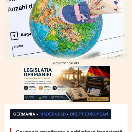
Advertisements
GERMANIA •
KINDERGELD
•
DREPT EUROPEAN