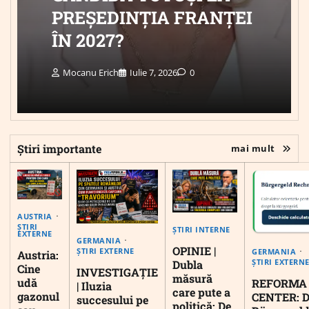
PREȘEDINȚIA FRANȚEI
ÎN 2027?
Mocanu Erich
Iulie 7, 2026
0
Știri importante
mai mult
AUSTRIA
ȘTIRI
ȘTIRI INTERNE
EXTERNE
GERMANIA
OPINIE |
ȘTIRI EXTERNE
GERMANIA
Austria:
ȘTIRI EXTERN
Dubla
Cine
INVESTIGAȚIE
măsură
udă
REFORMA
| Iluzia
care pute a
gazonul
CENTER: D
succesului pe
politică: De