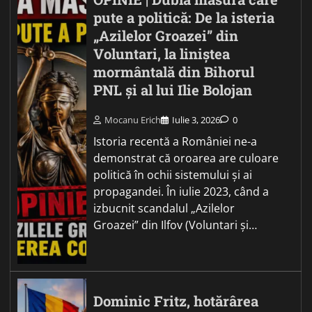
pute a politică: De la isteria
„Azilelor Groazei” din
Voluntari, la liniștea
mormântală din Bihorul
PNL și al lui Ilie Bolojan
Mocanu Erich
Iulie 3, 2026
0
Istoria recentă a României ne-a
demonstrat că oroarea are culoare
politică în ochii sistemului și ai
propagandei. În iulie 2023, când a
izbucnit scandalul „Azilelor
Groazei” din Ilfov (Voluntari și…
Dominic Fritz, hotărârea