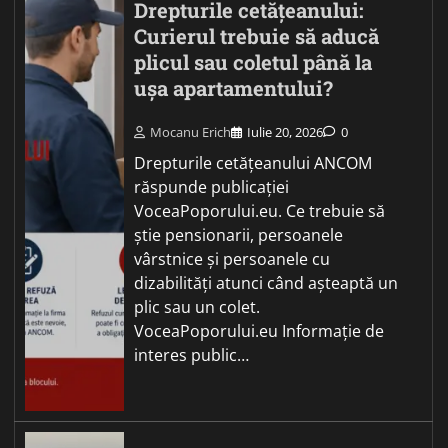
Drepturile cetățeanului:
Curierul trebuie să aducă
plicul sau coletul până la
ușa apartamentului?
Mocanu Erich
Iulie 20, 2026
0
Drepturile cetățeanului ANCOM
răspunde publicației
VoceaPoporului.eu. Ce trebuie să
știe pensionarii, persoanele
vârstnice și persoanele cu
dizabilități atunci când așteaptă un
plic sau un colet.
VoceaPoporului.eu Informație de
interes public…