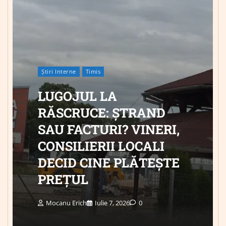
Știri Interne
Timis
LUGOJUL LA
RĂSCRUCE: ȘTRAND
SAU FACTURI? VINERI,
CONSILIERII LOCALI
DECID CINE PLĂTEȘTE
PREȚUL
Mocanu Erich
Iulie 7, 2026
0