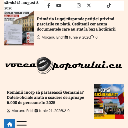
Skip
sâmbătă, august 8,
facebook
youtube
Mail
instagram
twitter
truth
tiktok
wha
2026
to
content
Primăria Lugoj răspunde petiției privind
parcările cu plată. Cetățenii cer acum
documentele care au stat la baza hotărârii
Mocanu Erich
Iunie 9, 2026
0
Românii încep să părăsească Germania?
Datele oficiale arată o scădere de aproape
6.000 de persoane în 2025
Mocanu Erich
Iunie 21, 2026
0