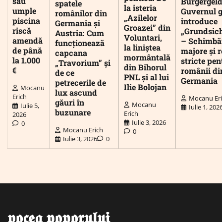
sau
Bürgergeld
spatele
la isteria
umple
Guvernul 
românilor din
„Azilelor
piscina
introduce
Germania și
Groazei” din
riscă
„Grundsic
Austria: Cum
Voluntari,
amendă
– Schimbă
funcționează
la liniștea
de până
majore și r
capcana
mormântală
la 1.000
stricte pen
„Travorium” și
din Bihorul
€
românii di
de ce
PNL și al lui
Germania
petrecerile de
Ilie Bolojan
Mocanu
lux ascund
Erich
Mocanu Er
găuri în
Mocanu
Iulie 5,
Iulie 1, 202
buzunare
Erich
2026
Iulie 3, 2026
0
Mocanu Erich
0
Iulie 3, 2026
0
𝖛𝖔𝖈𝖊𝖆 𝖕𝖔𝖕𝖔𝖗𝖚𝖑𝖚𝖎