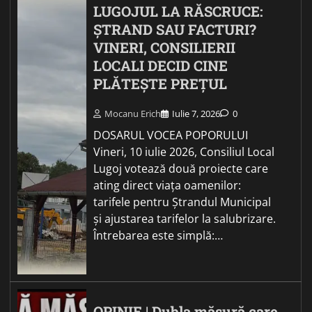
LUGOJUL LA RĂSCRUCE:
ȘTRAND SAU FACTURI?
VINERI, CONSILIERII
LOCALI DECID CINE
PLĂTEȘTE PREȚUL
Mocanu Erich
Iulie 7, 2026
0
DOSARUL VOCEA POPORULUI
Vineri, 10 iulie 2026, Consiliul Local
Lugoj votează două proiecte care
ating direct viața oamenilor:
tarifele pentru Ștrandul Municipal
și ajustarea tarifelor la salubrizare.
Întrebarea este simplă:…
OPINIE | Dubla măsură care