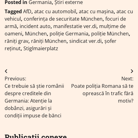
Posted in
Germania
,
Știri externe
Tagged
AfD
,
atac cu automobil
,
atac cu mașina
,
atac cu
vehicul
,
conferința de securitate München
,
focuri de
armă
,
incident auto
,
manifestatie ver.di
,
mulțime de
oameni
,
München
,
poliție Germania
,
poliție München
,
răniți grav
,
răniți München
,
sindicat ver.di
,
șofer
reținut
,
Stiglmaierplatz
Navigare
Previous:
Next:
în
Ce trebuie să știe românii
Poate poliția Romana să te
articole
despre creditele din
oprească în trafic fără
Germania: Atenție la
motiv?
dobânzi, asigurări și
condiții impuse de bănci
Publicații conexe