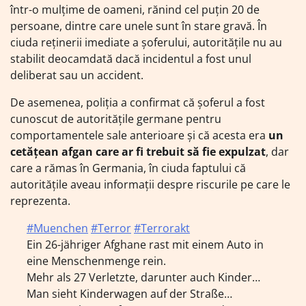
într-o mulțime de oameni, rănind cel puțin 20 de
persoane, dintre care unele sunt în stare gravă. În
ciuda reținerii imediate a șoferului, autoritățile nu au
stabilit deocamdată dacă incidentul a fost unul
deliberat sau un accident.
De asemenea, poliția a confirmat că șoferul a fost
cunoscut de autoritățile germane pentru
comportamentele sale anterioare și că acesta era
un
cetățean afgan care ar fi trebuit să fie expulzat
, dar
care a rămas în Germania, în ciuda faptului că
autoritățile aveau informații despre riscurile pe care le
reprezenta.
#Muenchen
#Terror
#Terrorakt
Ein 26-jähriger Afghane rast mit einem Auto in
eine Menschenmenge rein.
Mehr als 27 Verletzte, darunter auch Kinder…
Man sieht Kinderwagen auf der Straße…