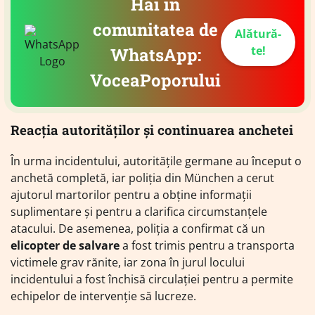
Hai în
comunitatea de
Alătură-
te!
WhatsApp:
VoceaPoporului
Reacția autorităților și continuarea anchetei
În urma incidentului, autoritățile germane au început o
anchetă completă, iar poliția din München a cerut
ajutorul martorilor pentru a obține informații
suplimentare și pentru a clarifica circumstanțele
atacului. De asemenea, poliția a confirmat că un
elicopter de salvare
a fost trimis pentru a transporta
victimele grav rănite, iar zona în jurul locului
incidentului a fost închisă circulației pentru a permite
echipelor de intervenție să lucreze.