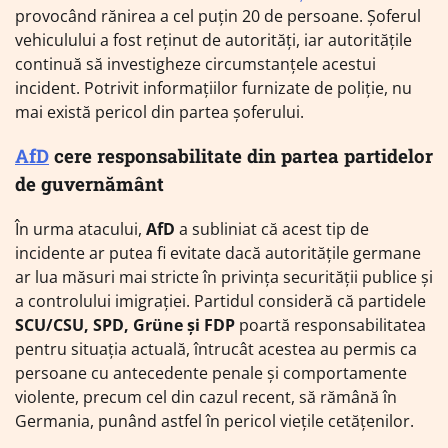
provocând rănirea a cel puțin 20 de persoane. Șoferul
vehiculului a fost reținut de autorități, iar autoritățile
continuă să investigheze circumstanțele acestui
incident. Potrivit informațiilor furnizate de poliție, nu
mai există pericol din partea șoferului.
AfD
cere responsabilitate din partea partidelor
de guvernământ
În urma atacului,
AfD
a subliniat că acest tip de
incidente ar putea fi evitate dacă autoritățile germane
ar lua măsuri mai stricte în privința securității publice și
a controlului imigrației. Partidul consideră că partidele
SCU/CSU, SPD, Grüne și FDP
poartă responsabilitatea
pentru situația actuală, întrucât acestea au permis ca
persoane cu antecedente penale și comportamente
violente, precum cel din cazul recent, să rămână în
Germania, punând astfel în pericol viețile cetățenilor.