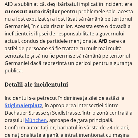
AfD a subliniat că, deși bărbatul implicat în incident era
cunoscut autorităților
pentru problemele sale, acesta
nu a fost expulzat și a fost lăsat să rămână pe teritoriul
Germaniei, în ciuda riscurilor. Aceasta este o dovadă a
ineficienței și lipsei de responsabilitate a guvernului
actual, condus de partidele menționate.
AfD
cere ca
astfel de persoane să fie tratate cu mult mai multă
seriozitate și să nu fie permise să rămână pe teritoriul
Germaniei dacă reprezintă un pericol pentru siguranța
publică.
Detalii ale incidentului
Incidentul s-a petrecut în dimineața zilei de astăzi la
Stiglmaierplatz
, în apropierea intersecției dintre
Dachauer Strasse și Seidlstrasse, într-o zonă centrală a
orașului
München
, aproape de gara principală.
Conform autorităților, bărbatul în vârstă de 24 de ani,
de naționalitate afgană, a intrat intenționat cu mașina