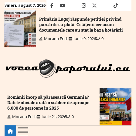
Skip
vineri, august 7, 2026
facebook
youtube
Mail
instagram
twitter
truth
tiktok
wha
to
content
Primăria Lugoj răspunde petiției privind
parcările cu plată. Cetățenii cer acum
documentele care au stat la baza hotărârii
Mocanu Erich
Iunie 9, 2026
0
Românii încep să părăsească Germania?
Datele oficiale arată o scădere de aproape
6.000 de persoane în 2025
Mocanu Erich
Iunie 21, 2026
0