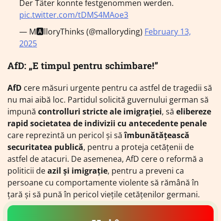
Der Täter konnte festgenommen werden.
pic.twitter.com/tDMS4MAoe3
— M🅰️lloryThinks (@malloryding)
February 13,
2025
AfD: „E timpul pentru schimbare!”
AfD
cere măsuri urgente pentru ca astfel de tragedii să
nu mai aibă loc. Partidul solicită guvernului german să
impună
controlluri stricte ale imigrației
, să
elibereze
rapid societatea de indivizii cu antecedente penale
care reprezintă un pericol și să
îmbunătățească
securitatea publică
, pentru a proteja cetățenii de
astfel de atacuri. De asemenea, AfD cere o reformă a
politicii de
azil și imigrație
, pentru a preveni ca
persoane cu comportamente violente să rămână în
țară și să pună în pericol viețile cetățenilor germani.