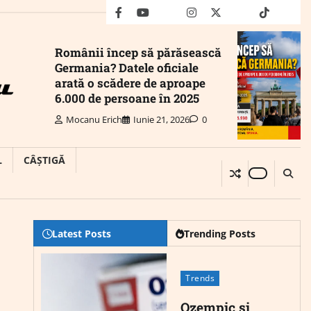
facebook
youtube
Mail
instagram
twitter
truth
tiktok
wha
Românii încep să părăsească
Germania? Datele oficiale
arată o scădere de aproape
6.000 de persoane în 2025
Mocanu Erich
Iunie 21, 2026
0
L
CÂȘTIGĂ
Latest Posts
Trending Posts
Trends
Ozempic și