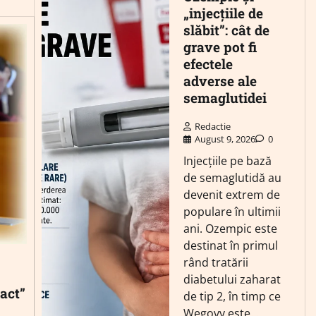
„injecțiile de
slăbit”: cât de
grave pot fi
efectele
adverse ale
semaglutidei
Redactie
August 9, 2026
0
Injecțiile pe bază
de semaglutidă au
devenit extrem de
populare în ultimii
ani. Ozempic este
destinat în primul
rând tratării
diabetului zaharat
act”
de tip 2, în timp ce
Wegovy este…