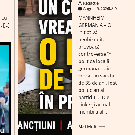
Redactie
August 9, 2026
0
MANNHEIM,
t cu
GERMANIA – O
. […]
inițiativă
neobișnuită
provoacă
controverse în
politica locală
germană. Julien
Ferrat, în vârstă
de 35 de ani, fost
politician al
partidului Die
Linke și actual
membru al…
Mai Mult