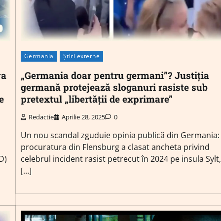
Germania
Știri externe
va
„Germania doar pentru germani”? Justiția
germană protejează sloganuri rasiste sub
e
pretextul „libertății de exprimare”
Redactie
Aprilie 28, 2025
0
Un nou scandal zguduie opinia publică din Germania:
procuratura din Flensburg a clasat ancheta privind
D)
celebrul incident rasist petrecut în 2024 pe insula Sylt,
[…]