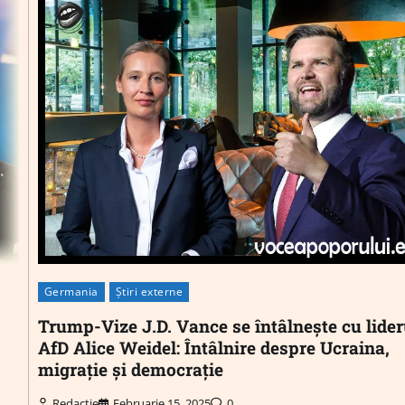
Germania
Știri externe
Trump-Vize J.D. Vance se întâlnește cu lider
AfD Alice Weidel: Întâlnire despre Ucraina,
migrație și democrație
Redactie
Februarie 15, 2025
0