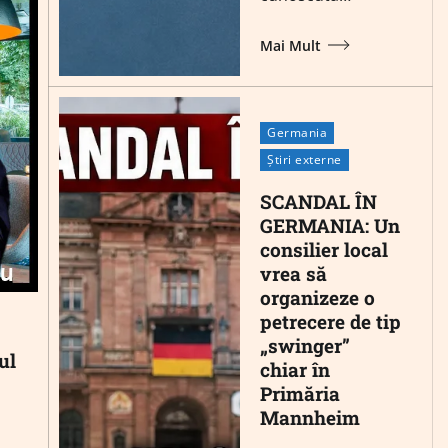
Mai Mult
Germania
Știri externe
SCANDAL ÎN
GERMANIA: Un
consilier local
vrea să
organizeze o
petrecere de tip
„swinger”
ul
chiar în
Primăria
Mannheim