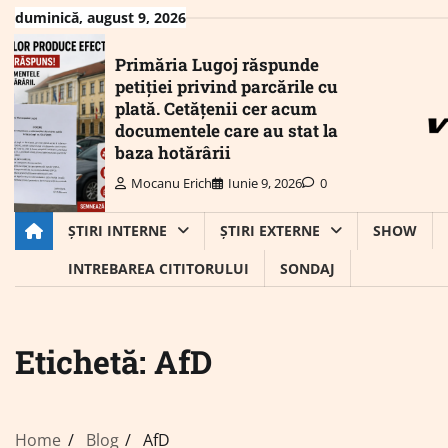
Skip
duminică, august 9, 2026
to
content
Primăria Lugoj răspunde
petiției privind parcările cu
plată. Cetățenii cer acum
documentele care au stat la
baza hotărârii
Mocanu Erich
Iunie 9, 2026
0
ȘTIRI INTERNE
ȘTIRI EXTERNE
SHOW
INTREBAREA CITITORULUI
SONDAJ
Etichetă:
AfD
Home
Blog
AfD