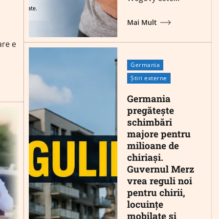
Mai Mult
are e
Germania
Știri externe
Germania
pregătește
schimbări
majore pentru
milioane de
chiriași.
Guvernul Merz
vrea reguli noi
pentru chirii,
locuințe
mobilate și