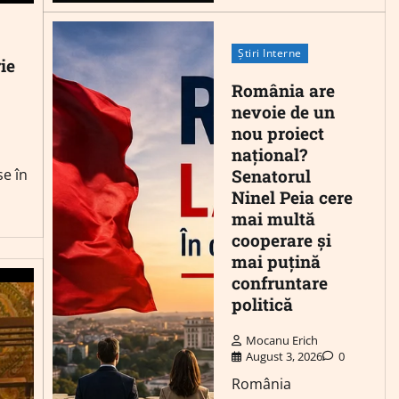
Știri Interne
ie
România are
nevoie de un
nou proiect
național?
Senatorul
se în
Ninel Peia cere
mai multă
cooperare și
mai puțină
confruntare
politică
Mocanu Erich
August 3, 2026
0
România