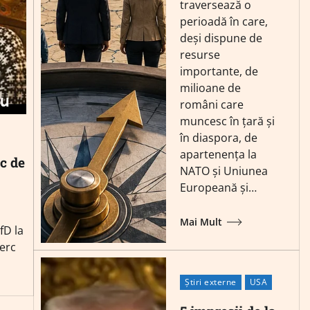
traversează o
perioadă în care,
deși dispune de
resurse
importante, de
milioane de
români care
muncesc în țară și
în diaspora, de
apartenența la
rc de
NATO și Uniunea
Europeană și…
Mai Mult
fD la
cerc
Știri externe
USA