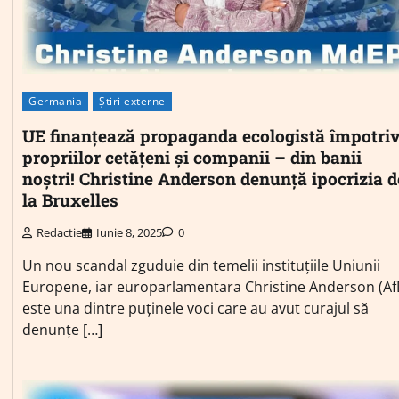
Germania
Știri externe
UE finanțează propaganda ecologistă împotri
propriilor cetățeni și companii – din banii
noștri! Christine Anderson denunță ipocrizia d
la Bruxelles
Redactie
Iunie 8, 2025
0
Un nou scandal zguduie din temelii instituțiile Uniunii
Europene, iar europarlamentara Christine Anderson (Af
este una dintre puținele voci care au avut curajul să
denunțe […]