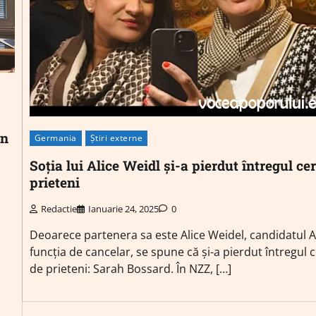
in
Germania
Știri externe
Soția lui Alice Weidl și-a pierdut întregul ce
prieteni
Redactie
Ianuarie 24, 2025
0
Deoarece partenera sa este Alice Weidel, candidatul A
funcția de cancelar, se spune că și-a pierdut întregul 
de prieteni: Sarah Bossard. În NZZ, […]