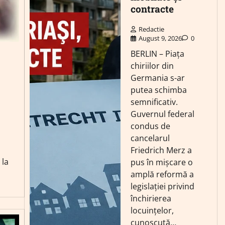
contracte
Redactie
August 9, 2026
0
BERLIN – Piața
chiriilor din
Germania s-ar
putea schimba
semnificativ.
Guvernul federal
condus de
cancelarul
Friedrich Merz a
 la
pus în mișcare o
amplă reformă a
legislației privind
închirierea
locuințelor,
cunoscută…