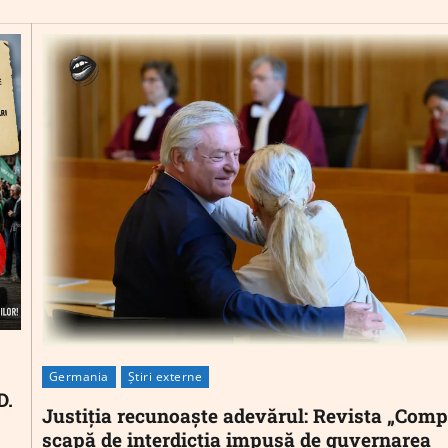
Germania
Știri externe
D.
Justiția recunoaște adevărul: Revista „Comp
scapă de interdicția impusă de guvernarea