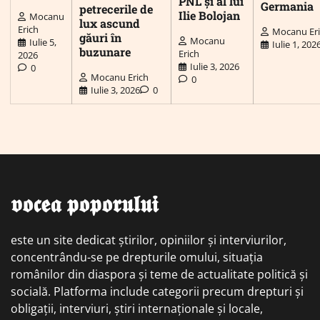
PNL și al lui
Germania
petrecerile de
Ilie Bolojan
Mocanu
lux ascund
Erich
Mocanu Er
găuri în
Mocanu
Iulie 5,
Iulie 1, 202
buzunare
Erich
2026
Iulie 3, 2026
0
Mocanu Erich
0
Iulie 3, 2026
0
𝖛𝖔𝖈𝖊𝖆 𝖕𝖔𝖕𝖔𝖗𝖚𝖑𝖚𝖎
este un site dedicat știrilor, opiniilor și interviurilor,
concentrându-se pe drepturile omului, situația
românilor din diaspora și teme de actualitate politică și
socială. Platforma include categorii precum drepturi și
obligații, interviuri, știri internaționale și locale,