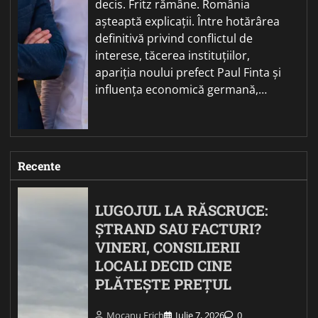
decis. Fritz rămâne. România
așteaptă explicații. Între hotărârea
definitivă privind conflictul de
interese, tăcerea instituțiilor,
apariția noului prefect Paul Finta și
influența economică germană,…
Recente
LUGOJUL LA RĂSCRUCE:
ȘTRAND SAU FACTURI?
VINERI, CONSILIERII
LOCALI DECID CINE
PLĂTEȘTE PREȚUL
Mocanu Erich
Iulie 7, 2026
0