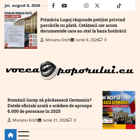
Skip
joi, august 6, 2026
facebook
youtube
Mail
instagram
twitter
truth
tiktok
wha
to
content
Primăria Lugoj răspunde petiției privind
parcările cu plată. Cetățenii cer acum
documentele care au stat la baza hotărârii
Mocanu Erich
Iunie 9, 2026
0
Românii încep să părăsească Germania?
Datele oficiale arată o scădere de aproape
6.000 de persoane în 2025
Mocanu Erich
Iunie 21, 2026
0