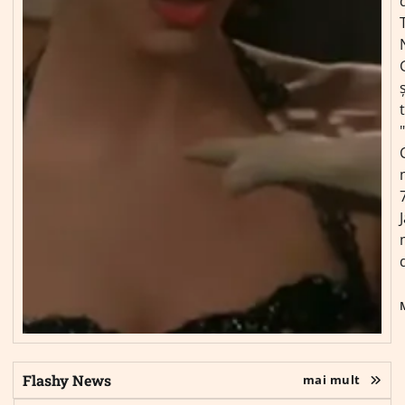
ș
Flashy News
mai mult