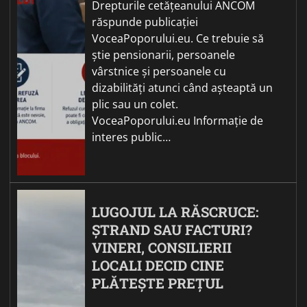
Drepturile cetățeanului ANCOM
răspunde publicației
VoceaPoporului.eu. Ce trebuie să
știe pensionarii, persoanele
vârstnice și persoanele cu
dizabilități atunci când așteaptă un
plic sau un colet.
VoceaPoporului.eu Informație de
interes public…
LUGOJUL LA RĂSCRUCE:
ȘTRAND SAU FACTURI?
VINERI, CONSILIERII
LOCALI DECID CINE
PLĂTEȘTE PREȚUL