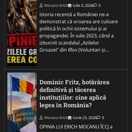
Mocanu Erich
Iulie 3, 2026
0
Istoria recentă a României ne-a
demonstrat că oroarea are culoare
politică în ochii sistemului și ai
propagandei. În iulie 2023, când a
izbucnit scandalul „Azilelor
Groazei” din Ilfov (Voluntari și…
Dominic Fritz, hotărârea
definitivă și tăcerea
instituțiilor: cine aplică
legea în România?
Mocanu Erich
Iunie 23, 2026
0
OPINIA LUI ERICH MOCANU ÎCCJ a