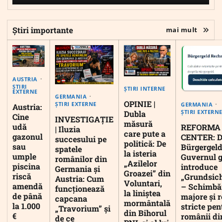
Știri importante
mai mult
AUSTRIA
ȘTIRI
ȘTIRI INTERNE
EXTERNE
GERMANIA
OPINIE |
ȘTIRI EXTERNE
GERMANIA
Austria:
ȘTIRI EXTERN
Dubla
Cine
INVESTIGAȚIE
măsură
udă
REFORMA
| Iluzia
care pute a
gazonul
CENTER: D
succesului pe
politică: De
sau
Bürgergeld
spatele
la isteria
umple
Guvernul 
românilor din
„Azilelor
piscina
introduce
Germania și
Groazei” din
riscă
„Grundsic
Austria: Cum
Voluntari,
amendă
– Schimbă
funcționează
la liniștea
de până
majore și r
capcana
mormântală
la 1.000
stricte pen
„Travorium” și
din Bihorul
€
românii di
de ce