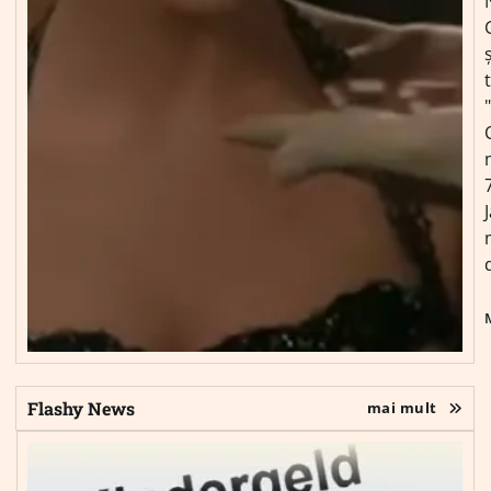
ș
Flashy News
mai mult