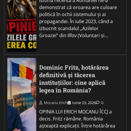
Istoria recentă a României ne-a
demonstrat că oroarea are culoare
politică în ochii sistemului și ai
propagandei. În iulie 2023, când a
izbucnit scandalul „Azilelor
Groazei” din Ilfov (Voluntari și…
Dominic Fritz, hotărârea
definitivă și tăcerea
instituțiilor: cine aplică
legea în România?
Mocanu Erich
Iunie 23, 2026
0
OPINIA LUI ERICH MOCANU ÎCCJ a
decis. Fritz rămâne. România
așteaptă explicații. Între hotărârea