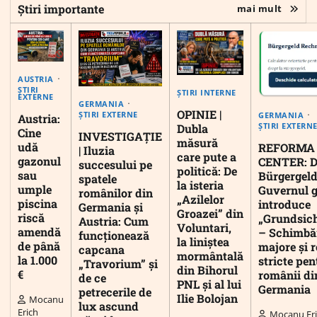
Știri importante
mai mult
AUSTRIA
ȘTIRI
ȘTIRI INTERNE
EXTERNE
GERMANIA
OPINIE |
ȘTIRI EXTERNE
GERMANIA
Austria:
ȘTIRI EXTERN
Dubla
Cine
INVESTIGAȚIE
măsură
udă
REFORMA
| Iluzia
care pute a
gazonul
CENTER: D
succesului pe
politică: De
sau
Bürgergeld
spatele
la isteria
umple
Guvernul 
românilor din
„Azilelor
piscina
introduce
Germania și
Groazei” din
riscă
„Grundsic
Austria: Cum
Voluntari,
amendă
– Schimbă
funcționează
la liniștea
de până
majore și r
capcana
mormântală
la 1.000
stricte pen
„Travorium” și
din Bihorul
€
românii di
de ce
PNL și al lui
Germania
petrecerile de
Ilie Bolojan
Mocanu
lux ascund
Erich
Mocanu Er