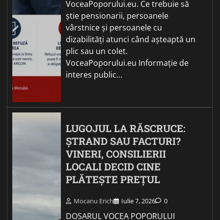
VoceaPoporului.eu. Ce trebuie să
știe pensionarii, persoanele
vârstnice și persoanele cu
dizabilități atunci când așteaptă un
plic sau un colet.
VoceaPoporului.eu Informație de
interes public…
LUGOJUL LA RĂSCRUCE:
ȘTRAND SAU FACTURI?
VINERI, CONSILIERII
LOCALI DECID CINE
PLĂTEȘTE PREȚUL
Mocanu Erich
Iulie 7, 2026
0
DOSARUL VOCEA POPORULUI