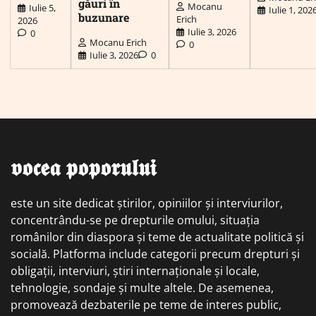
găuri în
Mocanu
Iulie 5,
Iulie 1, 202
buzunare
Erich
2026
Iulie 3, 2026
0
Mocanu Erich
0
Iulie 3, 2026
0
𝖛𝖔𝖈𝖊𝖆 𝖕𝖔𝖕𝖔𝖗𝖚𝖑𝖚𝖎
este un site dedicat știrilor, opiniilor și interviurilor,
concentrându-se pe drepturile omului, situația
românilor din diaspora și teme de actualitate politică și
socială. Platforma include categorii precum drepturi și
obligații, interviuri, știri internaționale și locale,
tehnologie, sondaje și multe altele. De asemenea,
promovează dezbaterile pe teme de interes public,