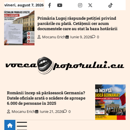
Skip
vineri, august 7, 2026
facebook
youtube
Mail
instagram
twitter
truth
tiktok
wha
to
content
Primăria Lugoj răspunde petiției privind
parcările cu plată. Cetățenii cer acum
documentele care au stat la baza hotărârii
Mocanu Erich
Iunie 9, 2026
0
Românii încep să părăsească Germania?
Datele oficiale arată o scădere de aproape
6.000 de persoane în 2025
Mocanu Erich
Iunie 21, 2026
0