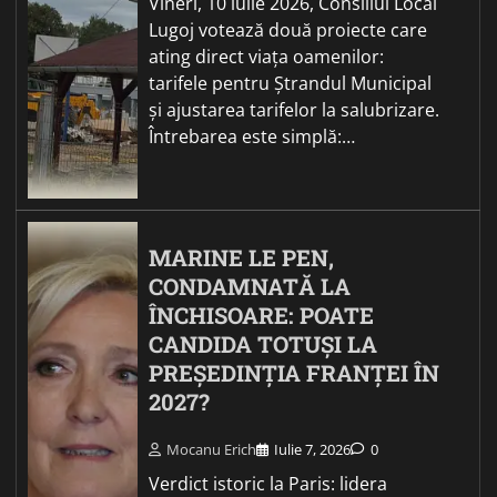
Vineri, 10 iulie 2026, Consiliul Local
Lugoj votează două proiecte care
ating direct viața oamenilor:
tarifele pentru Ștrandul Municipal
și ajustarea tarifelor la salubrizare.
Întrebarea este simplă:…
MARINE LE PEN,
CONDAMNATĂ LA
ÎNCHISOARE: POATE
CANDIDA TOTUȘI LA
PREȘEDINȚIA FRANȚEI ÎN
2027?
Mocanu Erich
Iulie 7, 2026
0
Verdict istoric la Paris: lidera