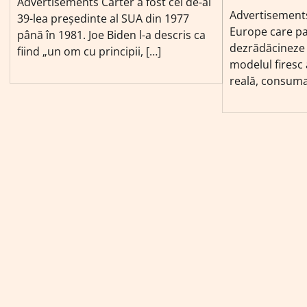
Advertisements Carter a fost cel de-al
Advertisements
39-lea președinte al SUA din 1977
Europe care pa
până în 1981. Joe Biden l-a descris ca
dezrădăcineze v
fiind „un om cu principii, […]
modelul firesc 
reală, consumat