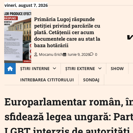
Skip
vineri, august 7, 2026
to
content
Primăria Lugoj răspunde
petiției privind parcările cu
plată. Cetățenii cer acum
documentele care au stat la
baza hotărârii
Mocanu Erich
Iunie 9, 2026
0
ȘTIRI INTERNE
ȘTIRI EXTERNE
SHOW
INTREBAREA CITITORULUI
SONDAJ
Europarlamentar român, în 
sfidează legea ungară: Part
LGBT interzis de autorități