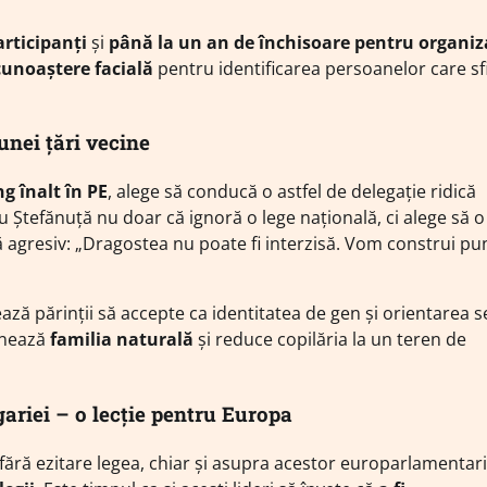
rticipanți
și
până la un an de închisoare pentru organiz
cunoaștere facială
pentru identificarea persoanelor care s
nei țări vecine
g înalt în PE
, alege să conducă o astfel de delegație ridică
cu Ștefănuță nu doar că ignoră o lege națională, ci alege să o
 agresiv: „Dragostea nu poate fi interzisă. Vom construi pu
ează părinții să accepte ca identitatea de gen și orientarea 
minează
familia naturală
și reduce copilăria la un teren de
ariei – o lecție pentru Europa
e fără ezitare legea, chiar și asupra acestor europarlamentari