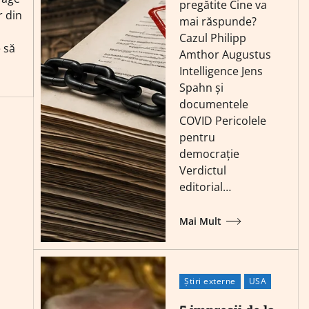
pregătite Cine va
r din
mai răspunde?
Cazul Philipp
 să
Amthor Augustus
Intelligence Jens
Spahn și
documentele
COVID Pericolele
pentru
democrație
Verdictul
editorial…
Mai Mult
Știri externe
USA