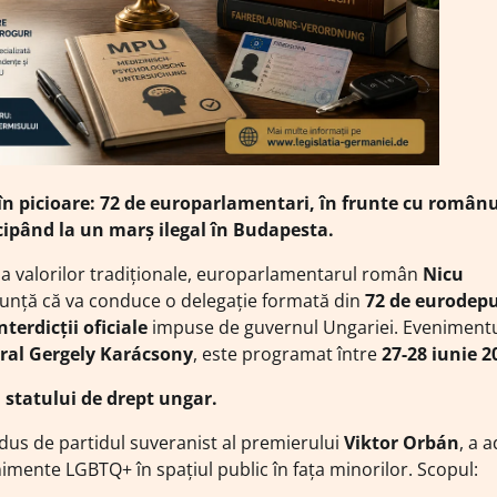
 în picioare: 72 de europarlamentari, în frunte cu român
cipând la un marș ilegal în Budapesta.
și a valorilor tradiționale, europarlamentarul român
Nicu
nunță că va conduce o delegație formată din
72 de eurodepu
nterdicții oficiale
impuse de guvernul Ungariei. Evenimentu
eral Gergely Karácsony
, este programat între
27-28 iunie 2
a statului de drept ungar.
dus de partidul suveranist al premierului
Viktor Orbán
, a 
imente LGBTQ+ în spațiul public în fața minorilor. Scopul: