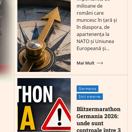
milioane de
români care
muncesc în țară și
în diaspora, de
apartenența la
NATO și Uniunea
Europeană și…
Mai Mult
Germania
Știri externe
Blitzermarathon
Germania 2026:
unde sunt
controale între 3