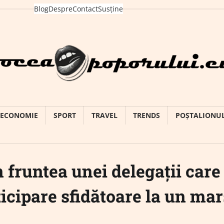
Blog
Despre
Contact
Susține
ECONOMIE
SPORT
TRAVEL
TRENDS
POȘTALIONU
fruntea unei delegații care
icipare sfidătoare la un mar