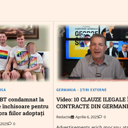
USA
GERMANIA
ȘTIRI EXTERNE
BT condamnat la
Video: 10 CLAUZE ILEGALE 
e închisoare pentru
CONTRACTE DIN GERMAN
ra fiilor adoptați
Redactie
Aprilie 6, 2025
0
 2025
0
Advertisements erich mocanu at