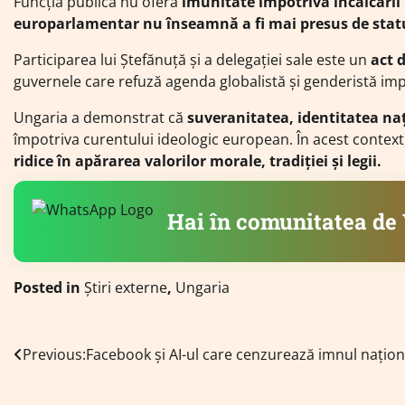
Funcția publică nu oferă
imunitate împotriva încălcării 
europarlamentar nu înseamnă a fi mai presus de stat
Participarea lui Ștefănuță și a delegației sale este un
act 
guvernele care refuză agenda globalistă și genderistă imp
Ungaria a demonstrat că
suveranitatea, identitatea naț
împotriva curentului ideologic european. În acest context
ridice în apărarea valorilor morale, tradiției și legii.
Hai în comunitatea d
Posted in
Știri externe
,
Ungaria
Navigare
Previous:
Facebook și AI-ul care cenzurează imnul națion
în