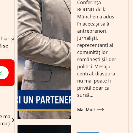
Conferința
ROUNIT de la
München a adus
e
în aceeași sală
antreprenori,
jurnaliști,
hiar și
reprezentanți ai
ă se
comunităților
românești și lideri
politici. Mesajul
e!
central: diaspora
nu mai poate fi
privită doar ca
sursă…
Mai Mult
le mai
mații