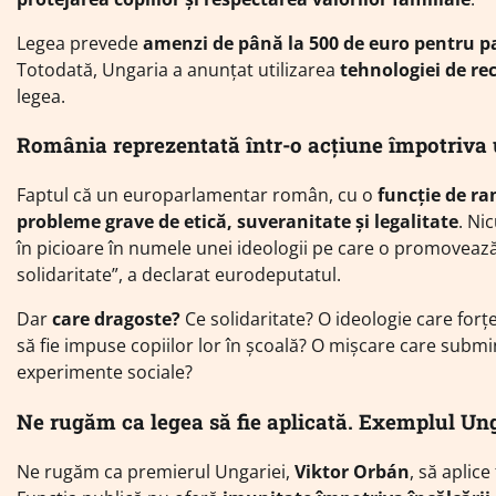
Legea prevede
amenzi de până la 500 de euro pentru pa
Totodată, Ungaria a anunțat utilizarea
tehnologiei de re
legea.
România reprezentată într-o acțiune împotriva u
Faptul că un europarlamentar român, cu o
funcție de ran
probleme grave de etică, suveranitate și legalitate
. Ni
în picioare în numele unei ideologii pe care o promovează
solidaritate”, a declarat eurodeputatul.
Dar
care dragoste?
Ce solidaritate? O ideologie care forț
să fie impuse copiilor lor în școală? O mișcare care sub
experimente sociale?
Ne rugăm ca legea să fie aplicată. Exemplul Ung
Ne rugăm ca premierul Ungariei,
Viktor Orbán
, să aplic