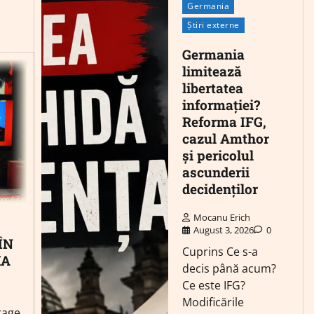
Germania
Știri externe
Germania
limitează
libertatea
informației?
Reforma IFG,
cazul Amthor
și pericolul
ascunderii
decidenților
Mocanu Erich
August 3, 2026
0
ÎN
Cuprins Ce s-a
IA
decis până acum?
Ce este IFG?
Modificările
rage