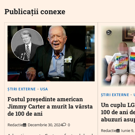
articole
Publicații conexe
ȘTIRI EXTERNE
USA
ȘTIRI EXTERNE
Fostul președinte american
Un cuplu LG
Jimmy Carter a murit la vârsta
100 de ani d
de 100 de ani
abuzuri asup
Redactie
Decembrie 30, 2024
0
Redactie
Iunie 9,