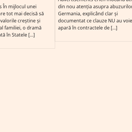
 În mijlocul unei
din nou atenția asupra abuzurilo
re tot mai decisă să
Germania, explicând clar și
alorile creștine și
documentat ce clauze NU au voie
al familiei, o dramă
apară în contractele de […]
ă în Statele […]