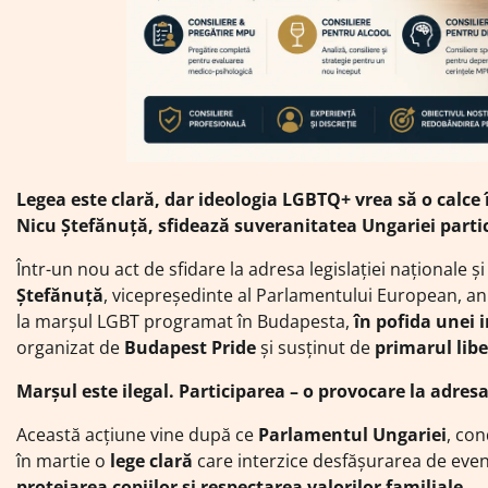
Legea este clară, dar ideologia LGBTQ+ vrea să o calce
Nicu Ștefănuță, sfidează suveranitatea Ungariei parti
Într-un nou act de sfidare la adresa legislației naționale 
Ștefănuță
, vicepreședinte al Parlamentului European, a
la marșul LGBT programat în Budapesta,
în pofida unei i
organizat de
Budapest Pride
și susținut de
primarul lib
Marșul este ilegal. Participarea – o provocare la adres
Această acțiune vine după ce
Parlamentul Ungariei
, con
în martie o
lege clară
care interzice desfășurarea de even
protejarea copiilor și respectarea valorilor familiale
.