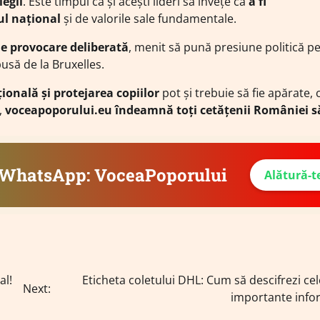
legii
. Este timpul ca și acești lideri să învețe că
a fi
ul național
și de valorile sale fundamentale.
de provocare deliberată
, menit să pună presiune politică p
usă de la Bruxelles.
ională și protejarea copiilor
pot și trebuie să fie apărate, c
,
voceapoporului.eu îndeamnă toți cetățenii României s
e WhatsApp: VoceaPoporului
Alătură-t
al!
Eticheta coletului DHL: Cum să descifrezi ce
Next:
importante infor