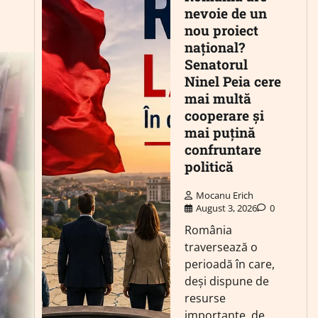
nevoie de un
nou proiect
național?
Senatorul
Ninel Peia cere
mai multă
cooperare și
mai puțină
confruntare
politică
Mocanu Erich
August 3, 2026
0
România
traversează o
perioadă în care,
deși dispune de
resurse
importante, de