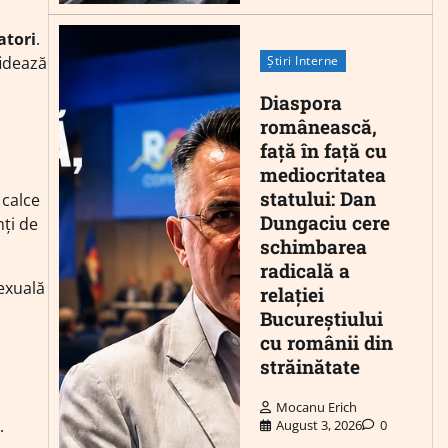
atori
.
Știri Interne
fidează
Diaspora
românească,
față în față cu
mediocritatea
statului: Dan
 calce
Dungaciu cere
nți de
schimbarea
radicală a
sexuală
relației
Bucureștiului
cu românii din
străinătate
Mocanu Erich
.
August 3, 2026
0