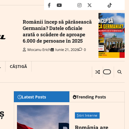
facebook
youtube
Mail
instagram
twitter
truth
tiktok
wha
Românii încep să părăsească
Germania? Datele oficiale
arată o scădere de aproape
6.000 de persoane în 2025
Mocanu Erich
Iunie 21, 2026
0
L
CÂȘTIGĂ
Latest Posts
Trending Posts
ș
Știri Interne
România are