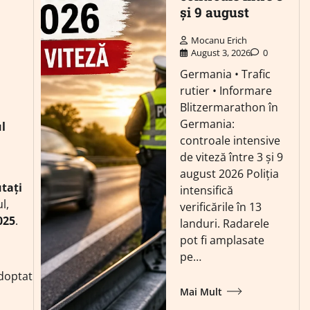
și 9 august
Mocanu Erich
August 3, 2026
0
Germania • Trafic
rutier • Informare
Blitzermarathon în
Germania:
ul
controale intensive
de viteză între 3 și 9
august 2026 Poliția
tați
intensifică
l,
verificările în 13
025
.
landuri. Radarele
pot fi amplasate
pe…
adoptat
Mai Mult