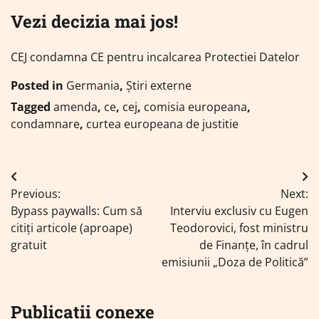
Vezi decizia mai jos!
CEJ condamna CE pentru incalcarea Protectiei Datelor
Posted in
Germania
,
Știri externe
Tagged
amenda
,
ce
,
cej
,
comisia europeana
,
condamnare
,
curtea europeana de justitie
Navigare
Previous:
Next:
în
Bypass paywalls: Cum să
Interviu exclusiv cu Eugen
articole
citiți articole (aproape)
Teodorovici, fost ministru
gratuit
de Finanțe, în cadrul
emisiunii „Doza de Politică”
Publicații conexe