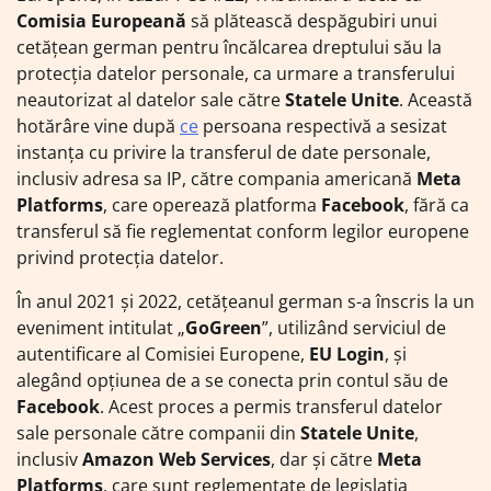
Comisia Europeană
să plătească despăgubiri unui
cetățean german pentru încălcarea dreptului său la
protecția datelor personale, ca urmare a transferului
neautorizat al datelor sale către
Statele Unite
. Această
hotărâre vine după
ce
persoana respectivă a sesizat
instanța cu privire la transferul de date personale,
inclusiv adresa sa IP, către compania americană
Meta
Platforms
, care operează platforma
Facebook
, fără ca
transferul să fie reglementat conform legilor europene
privind protecția datelor.
În anul 2021 și 2022, cetățeanul german s-a înscris la un
eveniment intitulat „
GoGreen
”, utilizând serviciul de
autentificare al Comisiei Europene,
EU Login
, și
alegând opțiunea de a se conecta prin contul său de
Facebook
. Acest proces a permis transferul datelor
sale personale către companii din
Statele Unite
,
inclusiv
Amazon Web Services
, dar și către
Meta
Platforms
, care sunt reglementate de legislația