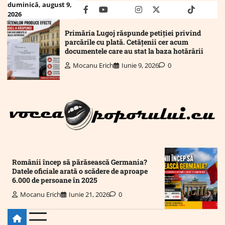
Skip
duminică, august 9,
facebook
youtube
Mail
instagram
twitter
truth
tiktok
wha
2026
to
content
Primăria Lugoj răspunde petiției privind
parcările cu plată. Cetățenii cer acum
documentele care au stat la baza hotărârii
Mocanu Erich
Iunie 9, 2026
0
Românii încep să părăsească Germania?
Datele oficiale arată o scădere de aproape
6.000 de persoane în 2025
Mocanu Erich
Iunie 21, 2026
0