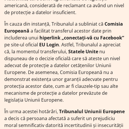
americană, considerată de reclamant ca având un nivel
de protecție a datelor insuficient.
În cauza din instanță, Tribunalul a subliniat că
Comisia
Europeană
a facilitat transferul acestor date prin
includerea unui
hiperlink „conectați-vă cu Facebook”
pe site-ul oficial
EU Login
. Astfel, Tribunalul a apreciat
că, la momentul transferului,
Statele Unite
nu
dispuneau de o decizie oficială care să ateste un nivel
adecvat de protecție a datelor cetățenilor Uniunii
Europene. De asemenea, Comisia Europeană nu a
demonstrat existența unor garanții adecvate pentru
protecția acestor date, cum ar fi clauzele-tip sau alte
mecanisme de protecție a datelor prevăzute de
legislația Uniunii Europene.
În urma acestei hotărâri,
Tribunalul Uniunii Europene
a decis că persoana afectată a suferit un prejudiciu
moral semnificativ datorită incertitudinii și insecurității