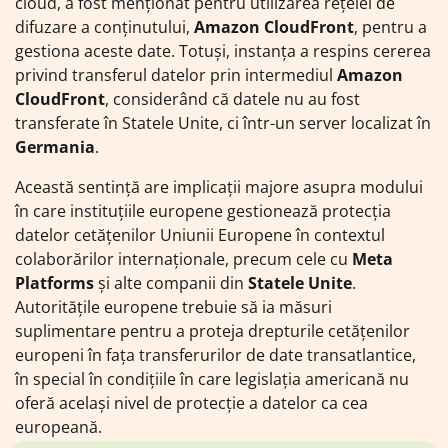
cloud, a fost menționat pentru utilizarea rețelei de
difuzare a conținutului,
Amazon CloudFront
, pentru a
gestiona aceste date. Totuși, instanța a respins cererea
privind transferul datelor prin intermediul
Amazon
CloudFront
, considerând că datele nu au fost
transferate în Statele Unite, ci într-un server localizat în
Germania
.
Această sentință are implicații majore asupra modului
în care instituțiile europene gestionează protecția
datelor cetățenilor Uniunii Europene în contextul
colaborărilor internaționale, precum cele cu
Meta
Platforms
și alte companii din
Statele Unite
.
Autoritățile europene trebuie să ia măsuri
suplimentare pentru a proteja drepturile cetățenilor
europeni în fața transferurilor de date transatlantice,
în special în condițiile în care legislația americană nu
oferă același nivel de protecție a datelor ca cea
europeană.