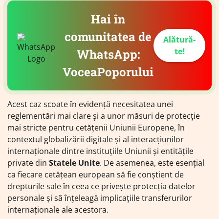
Hai în
comunitatea de
Alătură-
te!
WhatsApp:
VoceaPoporului
Acest caz scoate în evidență necesitatea unei
reglementări mai clare și a unor măsuri de protecție
mai stricte pentru cetățenii Uniunii Europene, în
contextul globalizării digitale și al interacțiunilor
internaționale dintre instituțiile Uniunii și entitățile
private din
Statele Unite
. De asemenea, este esențial
ca fiecare cetățean european să fie conștient de
drepturile sale în ceea ce privește protecția datelor
personale și să înțeleagă implicațiile transferurilor
internaționale ale acestora.