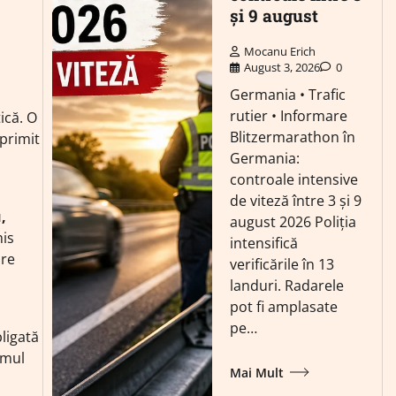
și 9 august
Mocanu Erich
August 3, 2026
0
Germania • Trafic
rutier • Informare
ică. O
Blitzermarathon în
 primit
Germania:
controale intensive
de viteză între 3 și 9
,
august 2026 Poliția
mis
intensifică
ore
verificările în 13
landuri. Radarele
pot fi amplasate
pe…
bligată
emul
Mai Mult