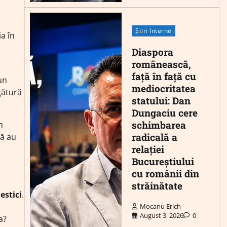
Știri Interne
ia în
Diaspora
românească,
față în față cu
un
mediocritatea
gătură
statului: Dan
Dungaciu cere
schimbarea
n
radicală a
că au
relației
Bucureștiului
cu românii din
străinătate
estici
.
Mocanu Erich
August 3, 2026
0
a?