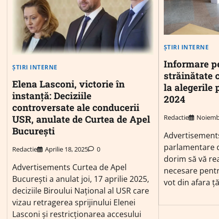
ȘTIRI INTERNE
Informare p
ȘTIRI INTERNE
străinătate c
Elena Lasconi, victorie în
la alegerile
instanță: Deciziile
2024
controversate ale conducerii
USR, anulate de Curtea de Apel
Redactie
Noiembr
București
Advertisements
parlamentare d
Redactie
Aprilie 18, 2025
0
dorim să vă re
Advertisements Curtea de Apel
necesare pentr
București a anulat joi, 17 aprilie 2025,
vot din afara țăr
deciziile Biroului Național al USR care
vizau retragerea sprijinului Elenei
Lasconi și restricționarea accesului