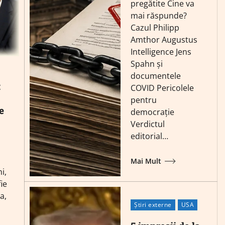
pregătite Cine va
mai răspunde?
Cazul Philipp
Amthor Augustus
Intelligence Jens
Spahn și
documentele
:
COVID Pericolele
pentru
e
democrație
Verdictul
editorial…
Mai Mult
i,
ie
a,
Știri externe
USA