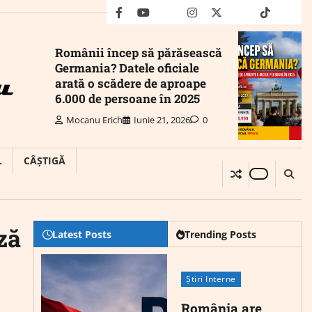
facebook
youtube
Mail
instagram
twitter
truth
tiktok
wha
Românii încep să părăsească
Germania? Datele oficiale
arată o scădere de aproape
6.000 de persoane în 2025
Mocanu Erich
Iunie 21, 2026
0
L
CÂȘTIGĂ
ză
Latest Posts
Trending Posts
Știri Interne
România are