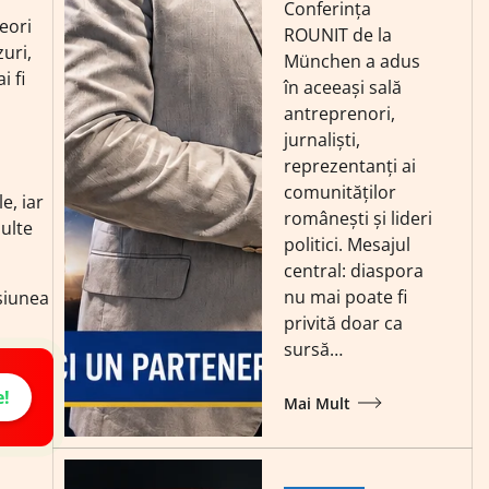
Conferința
eori
ROUNIT de la
zuri,
München a adus
 fi
în aceeași sală
antreprenori,
jurnaliști,
reprezentanți ai
comunităților
e, iar
românești și lideri
multe
politici. Mesajul
central: diaspora
nu mai poate fi
esiunea
privită doar ca
sursă…
e!
Mai Mult