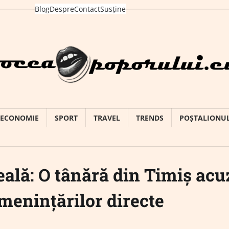
Blog
Despre
Contact
Susține
ECONOMIE
SPORT
TRAVEL
TRENDS
POȘTALIONU
reală: O tânără din Timiș acu
amenințărilor directe