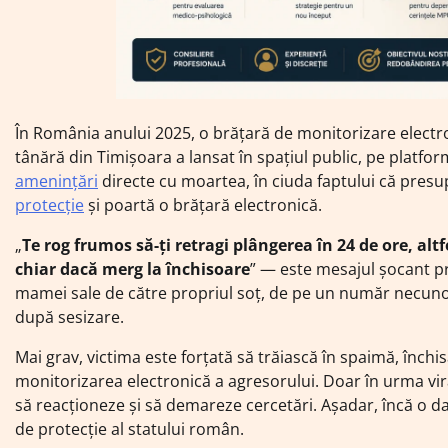
În România anului 2025, o brățară de monitorizare electroni
tânără din Timișoara a lansat în spațiul public, pe platfo
amenințări
directe cu moartea, în ciuda faptului că presu
protecție
și poartă o brățară electronică.
„
Te rog frumos să-ți retragi plângerea în 24 de ore, alt
chiar dacă merg la închisoare
” — este mesajul șocant pr
mamei sale de către propriul soț, de pe un număr necunos
după sesizare.
Mai grav, victima este forțată să trăiască în spaimă, închis
monitorizarea electronică a agresorului. Doar în urma virali
să reacționeze și să demareze cercetări. Așadar, încă o dat
de protecție al statului român.