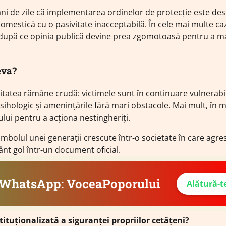
ani de zile că implementarea ordinelor de protecție este des
 domestică cu o pasivitate inacceptabilă. În cele mai multe ca
după ce opinia publică devine prea zgomotoasă pentru a mai
eva?
ealitatea rămâne crudă: victimele sunt în continuare vulnerabil
psihologic și amenințările fără mari obstacole. Mai mult, în 
ului pentru a acționa nestingheriți.
imbolul unei generații crescute într-o societate în care agr
ânt gol într-un document oficial.
e WhatsApp: VoceaPoporului
Alătură-t
tuționalizată a siguranței propriilor cetățeni?