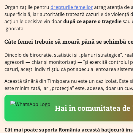
Organizațiile pentru
drepturile femeilor
atrag atenția de 
superficială, iar autoritățile tratează cazurile de violență
acțiunile decisive vin doar
după ce apare o tragedie
sau 
ignorată.
Câte femei trebuie să moară până se schimbă c
Dincolo de birocrație, statistici și „planuri strategice”, r
agresorii — chiar și monitorizați — își exercită controlul 
cazuri, acești indivizi știu că pot specula lentoarea sistem
Această tânără din Timișoara nu este un caz izolat. Este s
este minimizată, iar „protecția” este, adesea, doar un cuv
Hai în comunitatea d
Cât mai poate suporta România această batjocură insti