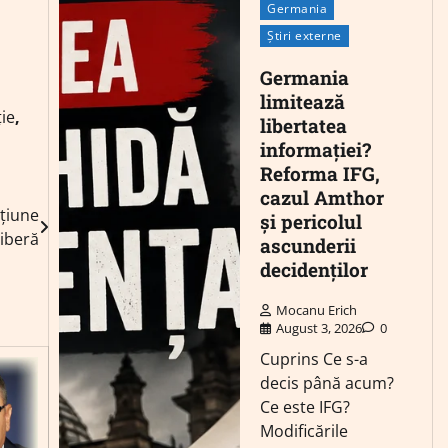
Germania
Știri externe
Germania
limitează
ie
,
libertatea
informației?
Reforma IFG,
cazul Amthor
țiune
și pericolul
liberă
ascunderii
decidenților
Mocanu Erich
August 3, 2026
0
Cuprins Ce s-a
decis până acum?
Ce este IFG?
Modificările