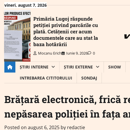
Skip
vineri, august 7, 2026
to
content
Primăria Lugoj răspunde
petiției privind parcările cu
plată. Cetățenii cer acum
documentele care au stat la
baza hotărârii
Mocanu Erich
Iunie 9, 2026
0
ȘTIRI INTERNE
ȘTIRI EXTERNE
SHOW
INTREBAREA CITITORULUI
SONDAJ
Brățară electronică, frică 
nepăsarea poliției în fața 
Posted on
august 6, 2025
by
redactie