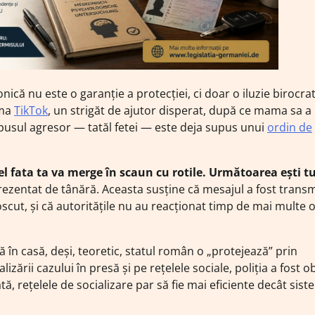
că nu este o garanție a protecției, ci doar o iluzie birocrat
rma
TikTok
, un strigăt de ajutor disperat, după ce mama sa a
pusul agresor — tatăl fetei — este deja supus unui
ordin de
fel fata ta va merge în scaun cu rotile. Următoarea ești tu
ezentat de tânără. Aceasta susține că mesajul a fost trans
cut, și că autoritățile nu au reacționat timp de mai multe 
ă în casă, deși, teoretic, statul român o „protejează” prin
zării cazului în presă și pe rețelele sociale, poliția a fost o
ă, rețelele de socializare par să fie mai eficiente decât sist