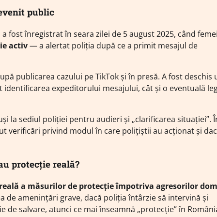
evenit public
 a fost înregistrat în seara zilei de 5 august 2025, când feme
ie activ
— a alertat poliția după ce a primit mesajul de
a după publicarea cazului pe TikTok și în presă. A fost deschis 
t identificarea expeditorului mesajului, cât și o eventuală le
și la sediul poliției pentru audieri și „clarificarea situației”. Î
t verificări privind modul în care polițiștii au acționat și da
u protecție reală?
 reală a măsurilor de protecție împotriva agresorilor dom
de amenințări grave, dacă poliția întârzie să intervină și
ție de salvare, atunci ce mai înseamnă „protecție” în Români