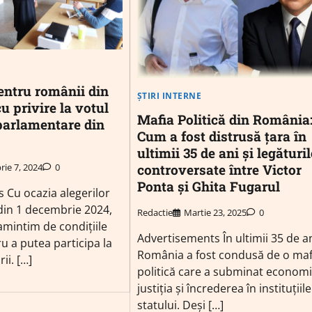
entru românii din
ȘTIRI INTERNE
u privire la votul
Mafia Politică din România
 parlamentare din
Cum a fost distrusă țara în
ultimii 35 de ani și legăturil
controversate între Victor
ie 7, 2024
0
Ponta și Ghita Fugarul
 Cu ocazia alegerilor
in 1 decembrie 2024,
Redactie
Martie 23, 2025
0
amintim de condițiile
Advertisements În ultimii 35 de an
u a putea participa la
România a fost condusă de o maf
ii. […]
politică care a subminat economi
justiția și încrederea în instituțiile
statului. Deși […]