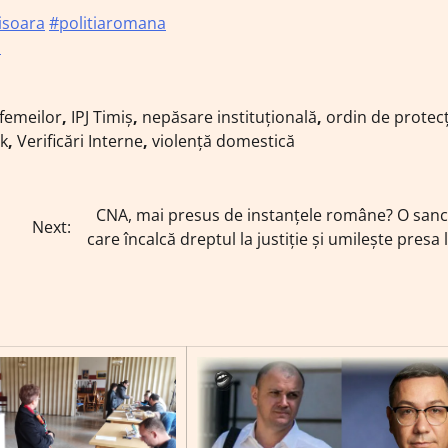
isoara
#politiaromana
a
 femeilor
,
IPJ Timiș
,
nepăsare instituțională
,
ordin de protecț
k
,
Verificări Interne
,
violență domestică
CNA, mai presus de instanțele române? O sanc
Next:
care încalcă dreptul la justiție și umilește presa 