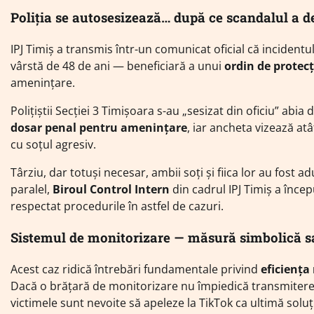
Poliția se autosesizează… după ce scandalul a d
IPJ Timiș a transmis într-un comunicat oficial că incidentul
vârstă de 48 de ani — beneficiară a unui
ordin de protecț
amenințare.
Polițiștii Secției 3 Timișoara s-au „sesizat din oficiu” abi
dosar penal pentru amenințare
, iar ancheta vizează atâ
cu soțul agresiv.
Târziu, dar totuși necesar, ambii soți și fiica lor au fost adu
paralel,
Biroul Control Intern
din cadrul IPJ Timiș a începu
respectat procedurile în astfel de cazuri.
Sistemul de monitorizare — măsură simbolică sa
Acest caz ridică întrebări fundamentale privind
eficiența
Dacă o brățară de monitorizare nu împiedică transmiterea 
victimele sunt nevoite să apeleze la TikTok ca ultimă solu