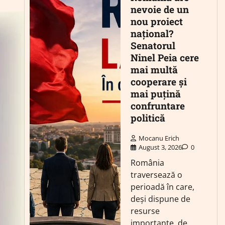
nevoie de un
nou proiect
național?
Senatorul
Ninel Peia cere
mai multă
cooperare și
mai puțină
confruntare
politică
Mocanu Erich
August 3, 2026
0
România
traversează o
perioadă în care,
deși dispune de
resurse
importante, de