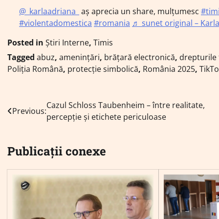
@_karlaadriana_
aș aprecia un share, mulțumesc
#tim
#violentadomestica
#romania
♬ sunet original – Karl
Posted in
Știri Interne
,
Timis
Tagged
abuz
,
amenințări
,
brățară electronică
,
drepturile
Poliția Română
,
protecție simbolică
,
România 2025
,
TikTo
Navigare
Cazul Schloss Taubenheim – între realitate,
Previous:
percepție și etichete periculoase
în
articole
Publicații conexe