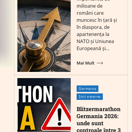
milioane de
români care
muncesc în țară și
în diaspora, de
apartenența la
NATO și Uniunea
Europeană și…
Mai Mult
Germania
Știri externe
Blitzermarathon
Germania 2026:
unde sunt
controale între 3