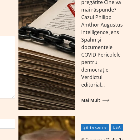
pregătite Cine va
mai răspunde?
Cazul Philipp
Amthor Augustus
Intelligence Jens
Spahn și
documentele
COVID Pericolele
pentru
democrație
Verdictul
editorial…
Mai Mult
Știri externe
USA