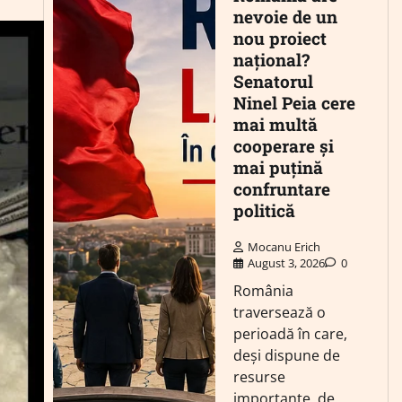
nevoie de un
nou proiect
național?
Senatorul
Ninel Peia cere
mai multă
cooperare și
mai puțină
confruntare
politică
Mocanu Erich
August 3, 2026
0
România
traversează o
perioadă în care,
deși dispune de
resurse
importante, de