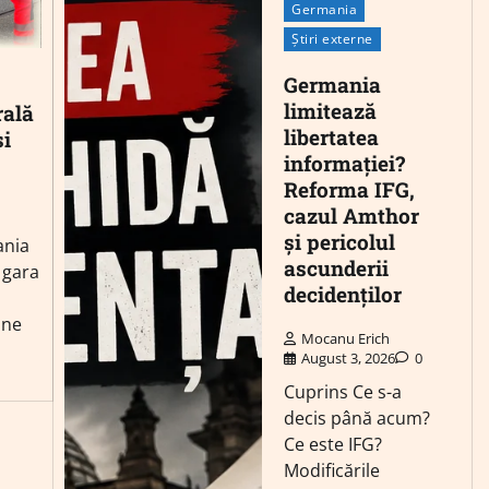
Germania
Știri externe
Germania
limitează
rală
libertatea
și
informației?
Reforma IFG,
cazul Amthor
și pericolul
ania
ascunderii
 gara
decidenților
ane
Mocanu Erich
August 3, 2026
0
Cuprins Ce s-a
decis până acum?
Ce este IFG?
Modificările