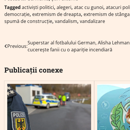
Tagged
activiști politici
,
alegeri
,
atac cu gunoi
,
atacuri pol
democrație
,
extremism de dreapta
,
extremism de stânga
spumă de construcție
,
vandalism
,
vandalizare
Navigare
Superstar al fotbalului German, Alisha Lehma
Previous:
cucerește fanii cu o apariție incendiară
în
articole
Publicații conexe