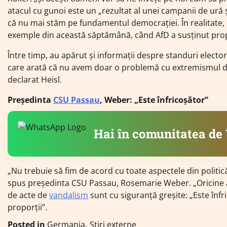
atacul cu gunoi este un „rezultat al unei campanii de ură și
că nu mai stăm pe fundamentul democrației. În realitate,
exemple din această săptămână, când AfD a susținut propu
Între timp, au apărut și informații despre standuri elector
care arată că nu avem doar o problemă cu extremismul de
declarat Heisl.
Președinta
CSU Passau
, Weber: „Este înfricoșător”
Hai în comunitatea d
„Nu trebuie să fim de acord cu toate aspectele din politic
spus președinta CSU Passau, Rosemarie Weber. „Oricine ar
de acte de
vandalism
sunt cu siguranță greșite: „Este î
proporții”.
Posted in
Germania
,
Știri externe