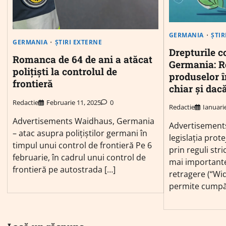
GERMANIA
ȘTIR
GERMANIA
ȘTIRI EXTERNE
Drepturile c
Romanca de 64 de ani a atăcat
Germania: R
polițiști la controlul de
produselor î
frontieră
chiar și dac
Redactie
Februarie 11, 2025
0
Redactie
Ianuari
Advertisements Waidhaus, Germania
Advertisement
– atac asupra polițiștilor germani în
legislația prot
timpul unui control de frontieră Pe 6
prin reguli stri
februarie, în cadrul unui control de
mai importante
frontieră pe autostrada […]
retragere (“Wid
permite cumpăr