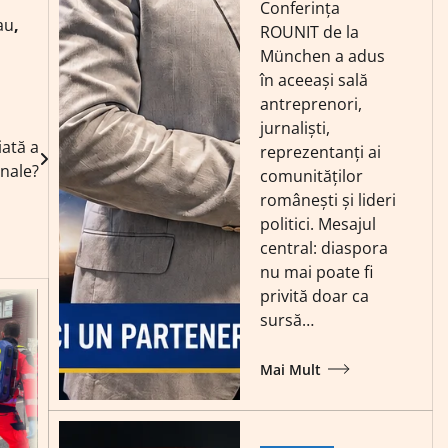
Conferința
au
,
ROUNIT de la
München a adus
în aceeași sală
antreprenori,
jurnaliști,
iată a
reprezentanți ai
onale?
comunităților
românești și lideri
politici. Mesajul
central: diaspora
nu mai poate fi
privită doar ca
sursă…
Mai Mult