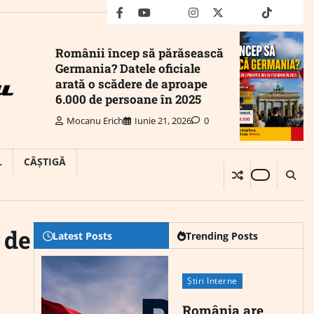
facebook
youtube
Mail
instagram
twitter
truth
tiktok
wha
Românii încep să părăsească
Germania? Datele oficiale
arată o scădere de aproape
6.000 de persoane în 2025
Mocanu Erich
Iunie 21, 2026
0
L
CÂȘTIGĂ
 de
Latest Posts
Trending Posts
Știri Interne
România are