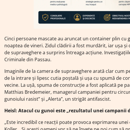
Cinci persoane mascate au aruncat un container plin cu g
noaptea de vineri. Zidul clădirii a fost murdărit, iar ușa ș
de supraveghere a surprins întreaga acțiune. Investigațiile
Criminale din Passau.
Imaginile de la camera de supraveghere arată clar cum pe
de la intrare și lipesc cutia poștală și ușa cu spumă de co
vecine. La ușă, spuma de construcție a fost aplicată pe pa
Matthias Bredemeier, managerul campaniei pentru circumsc
gunoiului rasist” și „Alerta”, un strigăt antifascist.
Heisl: Atacul cu gunoi este „rezultatul unei campanii d
„Este incredibil ce reacții poate provoca exprimarea unei
Koller. „Și acești oameni vor să ne învețe pe noi cum să 