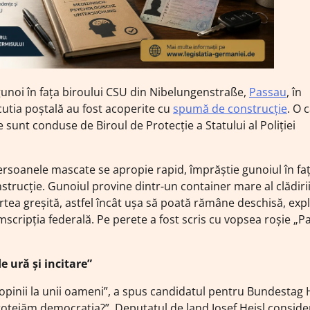
unoi în fața biroului CSU din Nibelungenstraße,
Passau
, în
i cutia poștală au fost acoperite cu
spumă de construcție
. O 
 sunt conduse de Biroul de Protecție a Statului al Poliției
rsoanele mascate se apropie rapid, împrăștie gunoiul în faț
nstrucție. Gunoiul provine dintr-un container mare al clădiri
rtea greșită, astfel încât ușa să poată rămâne deschisă, expl
ripția federală. Pe perete a fost scris cu vopsea roșie „Pa
e ură și incitare”
 opinii la unii oameni”, a spus candidatul pentru Bundestag
protejăm democrația?”. Deputatul de land Josef Heisl conside