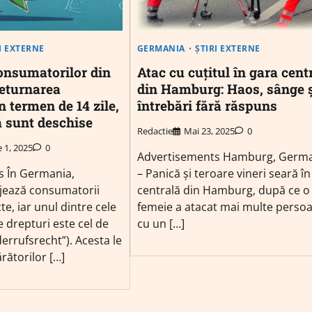
I EXTERNE
GERMANIA
ȘTIRI EXTERNE
onsumatorilor din
Atac cu cuțitul în gara cent
eturnarea
din Hamburg: Haos, sânge 
n termen de 14 zile,
întrebări fără răspuns
ă sunt deschise
Redactie
Mai 23, 2025
0
e 1, 2025
0
Advertisements Hamburg, Germ
s În Germania,
– Panică și teroare vineri seară în
ejează consumatorii
centrală din Hamburg, după ce o
cte, iar unul dintre cele
femeie a atacat mai multe perso
 drepturi este cel de
cu un […]
errufsrecht”). Acesta le
ătorilor […]