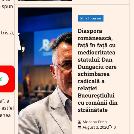
ne spun
Știri Interne
Diaspora
tristă,
românească,
față în față cu
mediocritatea
statului: Dan
Dungaciu cere
schimbarea
e!
radicală a
relației
Bucureștiului
a”, a
cu românii din
 astfel
străinătate
menea
Mocanu Erich
August 3, 2026
0