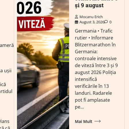
și 9 august
Mocanu Erich
August 3, 2026
0
Germania • Trafic
rutier • Informare
Blitzermarathon în
cameră
Germania:
controale intensive
de viteză între 3 și 9
a ușii
august 2026 Poliția
i
intensifică
ică
verificările în 13
rtidul
landuri. Radarele
pot fi amplasate
pe…
 Hans
Mai Mult
ră că