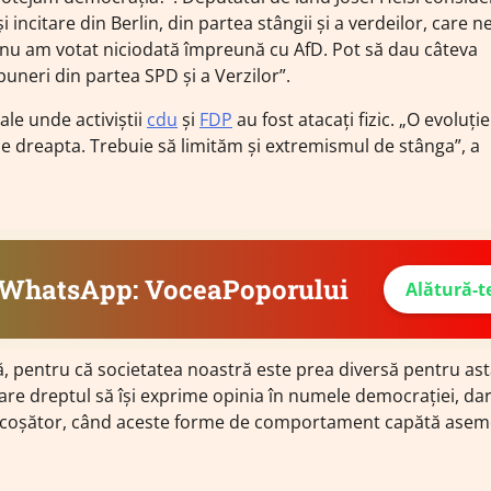
 incitare din Berlin, din partea stângii și a verdeilor, care 
 nu am votat niciodată împreună cu AfD. Pot să dau câteva
neri din partea SPD și a Verzilor”.
ale unde activiștii
cdu
și
FDP
au fost atacați fizic. „O evoluție 
 dreapta. Trebuie să limităm și extremismul de stânga”, a
e WhatsApp: VoceaPoporului
Alătură-t
ă, pentru că societatea noastră este prea diversă pentru ast
e dreptul să își exprime opinia în numele democrației, dar
nfricoșător, când aceste forme de comportament capătă ase