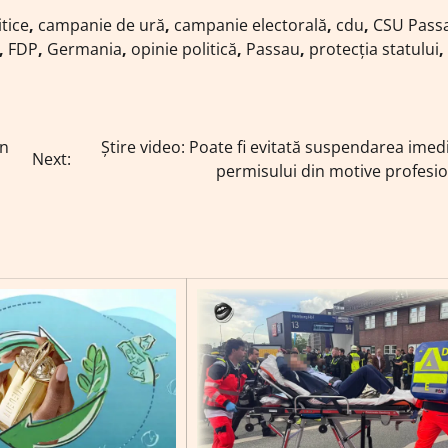
itice
,
campanie de ură
,
campanie electorală
,
cdu
,
CSU Pass
,
FDP
,
Germania
,
opinie politică
,
Passau
,
protecția statului
,
nn
Știre video: Poate fi evitată suspendarea imed
Next:
permisului din motive profesi