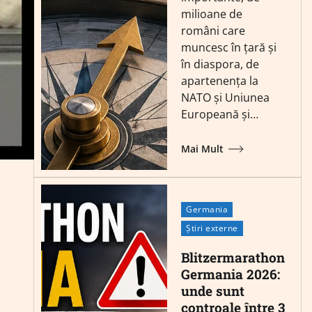
milioane de
români care
muncesc în țară și
în diaspora, de
apartenența la
NATO și Uniunea
Europeană și…
Mai Mult
Germania
Știri externe
Blitzermarathon
Germania 2026:
unde sunt
controale între 3