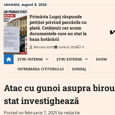
Skip
sâmbătă, august 8, 2026
to
content
Primăria Lugoj răspunde
petiției privind parcările cu
plată. Cetățenii cer acum
documentele care au stat la
baza hotărârii
Mocanu Erich
Iunie 9, 2026
0
ȘTIRI INTERNE
ȘTIRI EXTERNE
SHOW
INTREBAREA CITITORULUI
SONDAJ
Atac cu gunoi asupra birou
stat investighează
Posted on
februarie 7, 2025
by
redactie