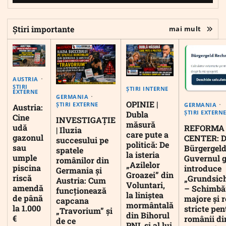
Știri importante
mai mult
AUSTRIA
ȘTIRI
ȘTIRI INTERNE
EXTERNE
GERMANIA
OPINIE |
ȘTIRI EXTERNE
GERMANIA
Austria:
ȘTIRI EXTERN
Dubla
Cine
INVESTIGAȚIE
măsură
udă
REFORMA
| Iluzia
care pute a
gazonul
CENTER: D
succesului pe
politică: De
sau
Bürgergeld
spatele
la isteria
umple
Guvernul 
românilor din
„Azilelor
piscina
introduce
Germania și
Groazei” din
riscă
„Grundsic
Austria: Cum
Voluntari,
amendă
– Schimbă
funcționează
la liniștea
de până
majore și r
capcana
mormântală
la 1.000
stricte pen
„Travorium” și
din Bihorul
€
românii di
de ce
PNL și al lui