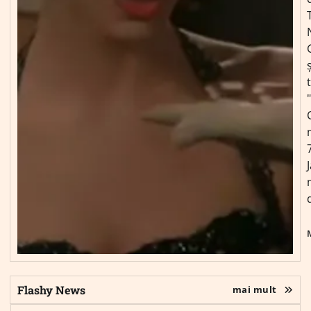
ș
Flashy News
mai mult