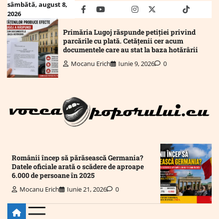
Skip
sâmbătă, august 8,
facebook
youtube
Mail
instagram
twitter
truth
tiktok
wha
2026
to
content
Primăria Lugoj răspunde petiției privind
parcările cu plată. Cetățenii cer acum
documentele care au stat la baza hotărârii
Mocanu Erich
Iunie 9, 2026
0
Românii încep să părăsească Germania?
Datele oficiale arată o scădere de aproape
6.000 de persoane în 2025
Mocanu Erich
Iunie 21, 2026
0