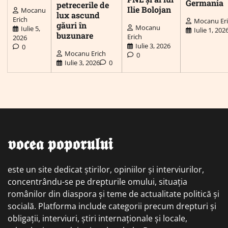
Germania
petrecerile de
Ilie Bolojan
Mocanu
lux ascund
Erich
Mocanu Er
găuri în
Mocanu
Iulie 5,
Iulie 1, 202
buzunare
Erich
2026
Iulie 3, 2026
0
Mocanu Erich
0
Iulie 3, 2026
0
𝖛𝖔𝖈𝖊𝖆 𝖕𝖔𝖕𝖔𝖗𝖚𝖑𝖚𝖎
este un site dedicat știrilor, opiniilor și interviurilor,
concentrându-se pe drepturile omului, situația
românilor din diaspora și teme de actualitate politică și
socială. Platforma include categorii precum drepturi și
obligații, interviuri, știri internaționale și locale,