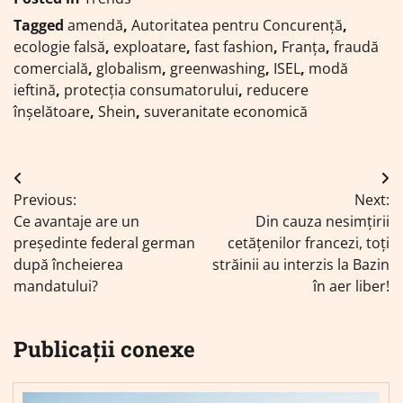
Tagged
amendă
,
Autoritatea pentru Concurență
,
ecologie falsă
,
exploatare
,
fast fashion
,
Franța
,
fraudă
comercială
,
globalism
,
greenwashing
,
ISEL
,
modă
ieftină
,
protecția consumatorului
,
reducere
înșelătoare
,
Shein
,
suveranitate economică
Navigare
Previous:
Next:
în
Ce avantaje are un
Din cauza nesimțirii
articole
președinte federal german
cetățenilor francezi, toți
după încheierea
străinii au interzis la Bazin
mandatului?
în aer liber!
Publicații conexe