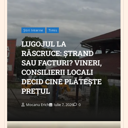
Știri Interne
Timis
LUGOJUL LA
RĂSCRUCE: ȘTRAND
SAU FACTURI? VINERI,
CONSILIERII LOCALI
DECID CINE PLĂTEȘTE
PREȚUL
Mocanu Erich
Iulie 7, 2026
0