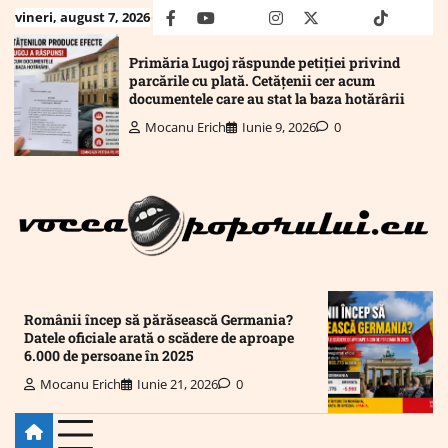
Skip
vineri, august 7, 2026
facebook
youtube
Mail
instagram
twitter
truth
tiktok
wha
to
content
Primăria Lugoj răspunde petiției privind
parcările cu plată. Cetățenii cer acum
documentele care au stat la baza hotărârii
Mocanu Erich
Iunie 9, 2026
0
Românii încep să părăsească Germania?
Datele oficiale arată o scădere de aproape
6.000 de persoane în 2025
Mocanu Erich
Iunie 21, 2026
0