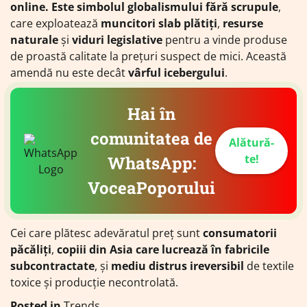
online. Este simbolul globalismului fără scrupule
,
care exploatează
muncitori slab plătiți
,
resurse
naturale
și
viduri legislative
pentru a vinde produse
de proastă calitate la prețuri suspect de mici. Această
amendă nu este decât
vârful icebergului
.
Hai în
comunitatea de
Alătură-
te!
WhatsApp:
VoceaPoporului
Cei care plătesc adevăratul preț sunt
consumatorii
păcăliți
,
copiii din Asia care lucrează în fabricile
subcontractate
, și
mediu distrus ireversibil
de textile
toxice și producție necontrolată.
Posted in
Trends