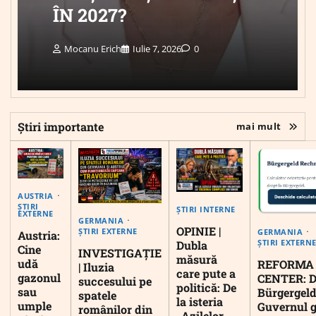
ÎN 2027?
Mocanu Erich
Iulie 7, 2026
0
Știri importante
mai mult
AUSTRIA
ȘTIRI
ȘTIRI INTERNE
EXTERNE
GERMANIA
OPINIE |
ȘTIRI EXTERNE
GERMANIA
Austria:
ȘTIRI EXTERN
Dubla
Cine
INVESTIGAȚIE
măsură
udă
REFORMA
| Iluzia
care pute a
gazonul
CENTER: D
succesului pe
politică: De
sau
Bürgergeld
spatele
la isteria
umple
Guvernul 
românilor din
„Azilelor