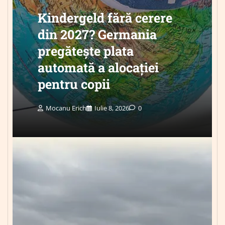
Kindergeld fără cerere
din 2027? Germania
pregătește plata
automată a alocației
pentru copii
Mocanu Erich
Iulie 8, 2026
0