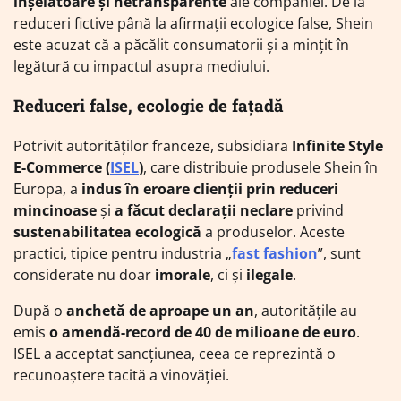
înșelătoare și netransparente
ale companiei. De la
reduceri fictive până la afirmații ecologice false, Shein
este acuzat că a păcălit consumatorii și a mințit în
legătură cu impactul asupra mediului.
Reduceri false, ecologie de fațadă
Potrivit autorităților franceze, subsidiara
Infinite Style
E-Commerce (
ISEL
)
, care distribuie produsele Shein în
Europa, a
indus în eroare clienții prin reduceri
mincinoase
și
a făcut declarații neclare
privind
sustenabilitatea ecologică
a produselor. Aceste
practici, tipice pentru industria „
fast fashion
”, sunt
considerate nu doar
imorale
, ci și
ilegale
.
După o
anchetă de aproape un an
, autoritățile au
emis
o amendă-record de 40 de milioane de euro
.
ISEL a acceptat sancțiunea, ceea ce reprezintă o
recunoaștere tacită a vinovăției.