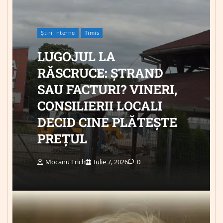
Știri Interne
Timis
LUGOJUL LA
RĂSCRUCE: ȘTRAND
SAU FACTURI? VINERI,
CONSILIERII LOCALI
DECID CINE PLĂTEȘTE
PREȚUL
Mocanu Erich
Iulie 7, 2026
0