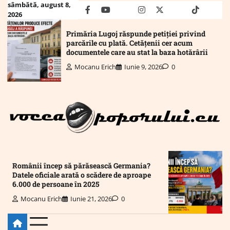
Skip
sâmbătă, august 8,
facebook
youtube
Mail
instagram
twitter
truth
tiktok
wha
2026
to
content
Primăria Lugoj răspunde petiției privind
parcările cu plată. Cetățenii cer acum
documentele care au stat la baza hotărârii
Mocanu Erich
Iunie 9, 2026
0
Românii încep să părăsească Germania?
Datele oficiale arată o scădere de aproape
6.000 de persoane în 2025
Mocanu Erich
Iunie 21, 2026
0