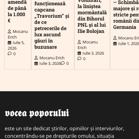
amendă
– Schimbă
funcționează
la liniștea
de până
majore și r
capcana
mormântală
la 1.000
stricte pen
„Travorium” și
din Bihorul
€
românii di
de ce
PNL și al lui
Germania
petrecerile de
Ilie Bolojan
Mocanu
lux ascund
Erich
Mocanu Er
găuri în
Mocanu
Iulie 5,
Iulie 1, 202
buzunare
Erich
2026
Iulie 3, 2026
0
Mocanu Erich
0
Iulie 3, 2026
0
𝖛𝖔𝖈𝖊𝖆 𝖕𝖔𝖕𝖔𝖗𝖚𝖑𝖚𝖎
este un site dedicat știrilor, opiniilor și interviurilor,
concentrându-se pe drepturile omului, situația