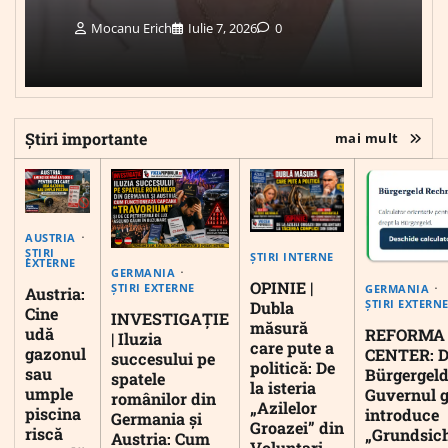
Mocanu Erich
Iulie 7, 2026
0
Știri importante
mai mult
AUSTRIA
ȘTIRI
ȘTIRI INTERNE
EXTERNE
GERMANIA
OPINIE |
ȘTIRI EXTERNE
GERMANIA
Austria:
ȘTIRI EXTERN
Dubla
Cine
INVESTIGAȚIE
măsură
udă
REFORMA
| Iluzia
care pute a
gazonul
CENTER: D
succesului pe
politică: De
sau
Bürgergeld
spatele
la isteria
umple
Guvernul 
românilor din
„Azilelor
piscina
introduce
Germania și
Groazei” din
riscă
„Grundsic
Austria: Cum
Voluntari,