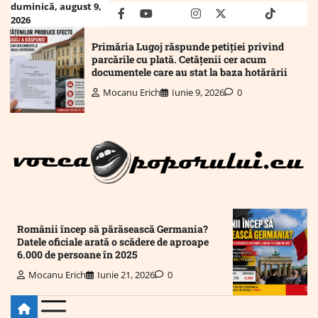
Skip
duminică, august 9,
facebook
youtube
Mail
instagram
twitter
truth
tiktok
wha
2026
to
content
Primăria Lugoj răspunde petiției privind
parcările cu plată. Cetățenii cer acum
documentele care au stat la baza hotărârii
Mocanu Erich
Iunie 9, 2026
0
Românii încep să părăsească Germania?
Datele oficiale arată o scădere de aproape
6.000 de persoane în 2025
Mocanu Erich
Iunie 21, 2026
0