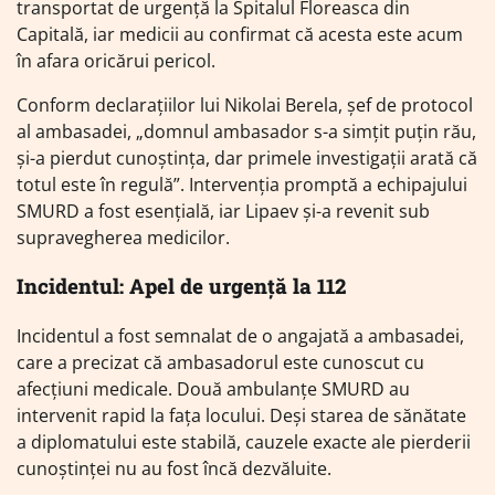
transportat de urgență la Spitalul Floreasca din
Capitală, iar medicii au confirmat că acesta este acum
în afara oricărui pericol.
Conform declarațiilor lui Nikolai Berela, șef de protocol
al ambasadei, „domnul ambasador s-a simțit puțin rău,
și-a pierdut cunoștința, dar primele investigații arată că
totul este în regulă”. Intervenția promptă a echipajului
SMURD a fost esențială, iar Lipaev și-a revenit sub
supravegherea medicilor.
Incidentul: Apel de urgență la 112
Incidentul a fost semnalat de o angajată a ambasadei,
care a precizat că ambasadorul este cunoscut cu
afecțiuni medicale. Două ambulanțe SMURD au
intervenit rapid la fața locului. Deși starea de sănătate
a diplomatului este stabilă, cauzele exacte ale pierderii
cunoștinței nu au fost încă dezvăluite.