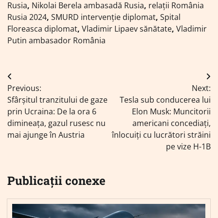
Rusia
,
Nikolai Berela ambasadă Rusia
,
relații România
Rusia 2024
,
SMURD intervenție diplomat
,
Spital
Floreasca diplomat
,
Vladimir Lipaev sănătate
,
Vladimir
Putin ambasador România
Navigare
Previous:
Next:
în
Sfârșitul tranzitului de gaze
Tesla sub conducerea lui
articole
prin Ucraina: De la ora 6
Elon Musk: Muncitorii
dimineața, gazul rusesc nu
americani concediați,
mai ajunge în Austria
înlocuiți cu lucrători străini
pe vize H-1B
Publicații conexe