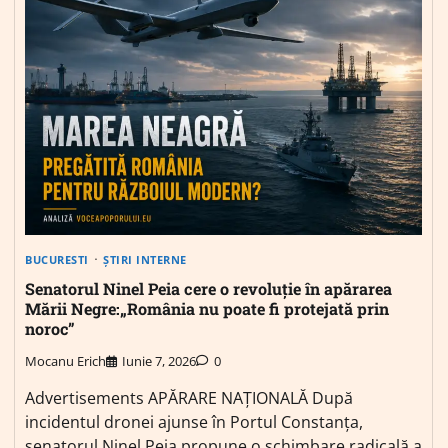
BUCURESTI
ȘTIRI INTERNE
Senatorul Ninel Peia cere o revoluție în apărarea
Mării Negre:„România nu poate fi protejată prin
noroc”
Mocanu Erich
Iunie 7, 2026
0
Advertisements APĂRARE NAȚIONALĂ După
incidentul dronei ajunse în Portul Constanța,
senatorul Ninel Peia propune o schimbare radicală a