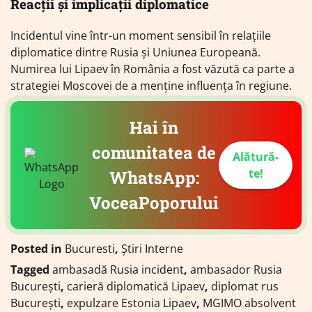
Reacții și implicații diplomatice
Incidentul vine într-un moment sensibil în relațiile
diplomatice dintre Rusia și Uniunea Europeană.
Numirea lui Lipaev în România a fost văzută ca parte a
strategiei Moscovei de a menține influența în regiune.
Hai în
comunitatea de
Alătură-
te!
WhatsApp:
VoceaPoporului
Posted in
Bucuresti
,
Știri Interne
Tagged
ambasadă Rusia incident
,
ambasador Rusia
București
,
carieră diplomatică Lipaev
,
diplomat rus
București
,
expulzare Estonia Lipaev
,
MGIMO absolvent