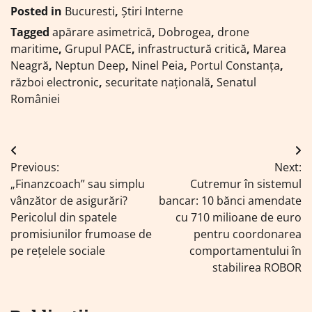
Posted in
Bucuresti
,
Știri Interne
Tagged
apărare asimetrică
,
Dobrogea
,
drone
maritime
,
Grupul PACE
,
infrastructură critică
,
Marea
Neagră
,
Neptun Deep
,
Ninel Peia
,
Portul Constanța
,
război electronic
,
securitate națională
,
Senatul
României
Navigare
Previous:
Next:
în
„Finanzcoach” sau simplu
Cutremur în sistemul
articole
vânzător de asigurări?
bancar: 10 bănci amendate
Pericolul din spatele
cu 710 milioane de euro
promisiunilor frumoase de
pentru coordonarea
pe rețelele sociale
comportamentului în
stabilirea ROBOR