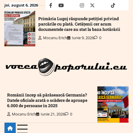
Skip
joi, august 6, 2026
facebook
youtube
Mail
instagram
twitter
truth
tiktok
wha
to
content
Primăria Lugoj răspunde petiției privind
parcările cu plată. Cetățenii cer acum
documentele care au stat la baza hotărârii
Mocanu Erich
Iunie 9, 2026
0
Românii încep să părăsească Germania?
Datele oficiale arată o scădere de aproape
6.000 de persoane în 2025
Mocanu Erich
Iunie 21, 2026
0