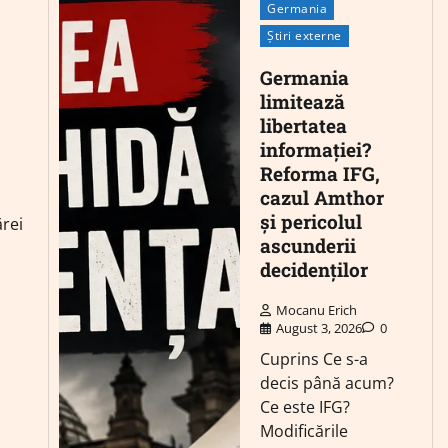
Germania
Știri externe
Germania
limitează
libertatea
informației?
Reforma IFG,
cazul Amthor
și pericolul
ărei
ascunderii
decidenților
Mocanu Erich
August 3, 2026
0
Cuprins Ce s-a
decis până acum?
Ce este IFG?
Modificările