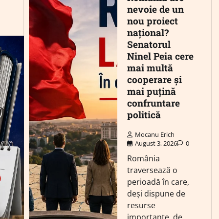
nevoie de un
nou proiect
național?
Senatorul
Ninel Peia cere
mai multă
cooperare și
mai puțină
confruntare
politică
Mocanu Erich
August 3, 2026
0
România
traversează o
perioadă în care,
deși dispune de
resurse
importante, de