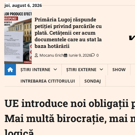
Skip
joi, august 6, 2026
to
content
Primăria Lugoj răspunde
petiției privind parcările cu
plată. Cetățenii cer acum
documentele care au stat la
baza hotărârii
Mocanu Erich
Iunie 9, 2026
0
ȘTIRI INTERNE
ȘTIRI EXTERNE
SHOW
INTREBAREA CITITORULUI
SONDAJ
UE introduce noi obligații
Mai multă birocrație, mai m
logică