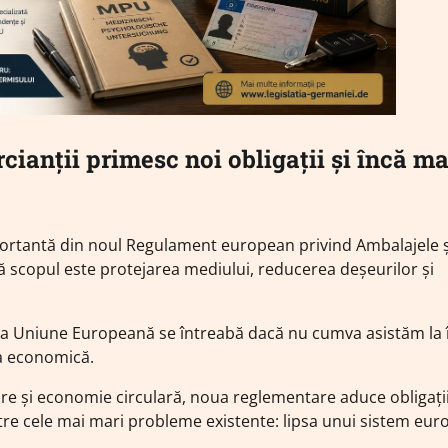
cianții primesc noi obligații și încă ma
importantă din noul Regulament european privind Ambalajele ș
 că scopul este protejarea mediului, reducerea deșeurilor și
eaga Uniune Europeană se întreabă dacă nu cumva asistăm la 
a economică.
are și economie circulară, noua reglementare aduce obligați
tre cele mai mari probleme existente: lipsa unui sistem eu