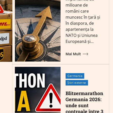
milioane de
români care
muncesc în țară și
în diaspora, de
apartenența la
NATO și Uniunea
Europeană și…
Mai Mult
Germania
Știri externe
Blitzermarathon
Germania 2026:
unde sunt
controale între 3