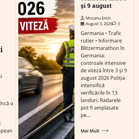
și 9 august
Mocanu Erich
August 3, 2026
0
Germania • Trafic
rutier • Informare
i
Blitzermarathon în
Germania:
controale intensive
de viteză între 3 și 9
i
august 2026 Poliția
intensifică
verificările în 13
landuri. Radarele
încă o
pot fi amplasate
pe…
i
ropean
Mai Mult